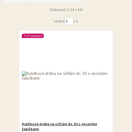
Zobrazuji 1-14 z 14
strana
z 1
TOP produkt
Kuličková dráha na sčítání do 20 s veselými
žabičkami