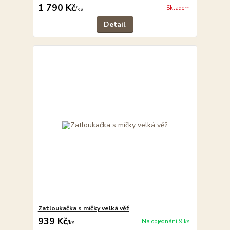
1 790 Kč
Skladem
/
ks
Detail
Zatloukačka s míčky velká věž
939 Kč
Na objednání 9 ks
/
ks