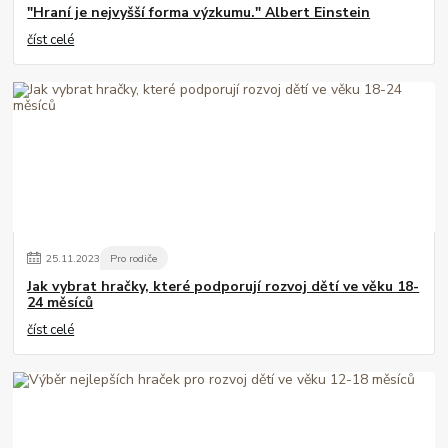
"Hraní je nejvyšší forma výzkumu." Albert Einstein
číst celé
25
.
11
.
2023
Pro rodiče
Jak vybrat hračky, které podporují rozvoj dětí ve věku 18-
24 měsíců
číst celé