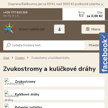
Doprava Balíkovnou jen za 69 Kč, nad 3000 Kč poštovné zdarma
0
ks
+420 777 613 310
za
0,00 Kč
(Po-Pá 9-17)
Menu
Hledat
Úvod
Ostatní
Zvukostromy a kuličkové dráhy
Zvukostromy a kuličkové dráhy
Zvukostromy
Kuličkové dráhy
Balanční zvířátka