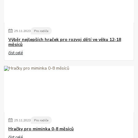
25
.
11
.
2023
Pro rodiče
Výběr nejlepších hraček pro rozvoj dětí ve věku 12-18
měsíců
číst celé
25
.
11
.
2023
Pro rodiče
Hračky pro miminka 0-8 měsíců
číst celé