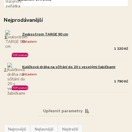
Nejprodávanější
Zvukostrom TARGE 90 cm
1.
Skladem
1 320 Kč
TOP produkt
Kuličková dráha na sčítání do 20 s veselými žabičkami
2.
Skladem
1 790 Kč
TOP produkt
Upřesnit parametry
Nejnovější
Nejlevnější
Nejdražší