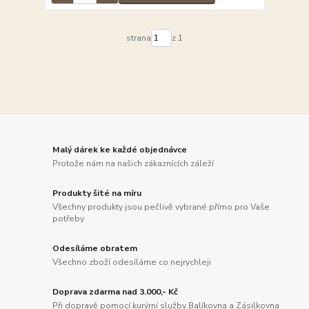
strana
z 1
Malý dárek ke každé objednávce
Protože nám na našich zákaznících záleží
Produkty šité na míru
Všechny produkty jsou pečlivě vybrané přímo pro Vaše
potřeby
Odesíláme obratem
Všechno zboží odesíláme co nejrychleji
Doprava zdarma nad 3.000,- Kč
Při dopravě pomocí kurýrní služby Balíkovna a Zásilkovna