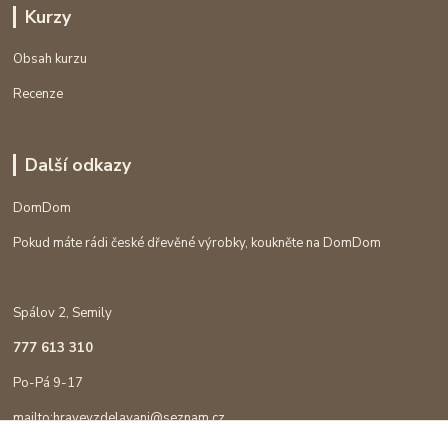
Kurzy
Obsah kurzu
Recenze
Další odkazy
DomDom
Pokud máte rádi české dřevěné výrobky, koukněte na DomDom
Spálov 2, Semily
777 613 310
Po-Pá 9-17
mailto:hravevzdelavani@seznam.cz