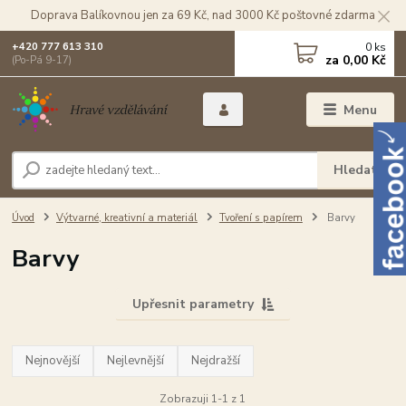
Doprava Balíkovnou jen za 69 Kč, nad 3000 Kč poštovné zdarma
0
ks
+420 777 613 310
za
0,00 Kč
(Po-Pá 9-17)
Menu
Hledat
Úvod
Výtvarné, kreativní a materiál
Tvoření s papírem
Barvy
Barvy
Upřesnit parametry
Nejnovější
Nejlevnější
Nejdražší
Zobrazuji 1-1 z 1