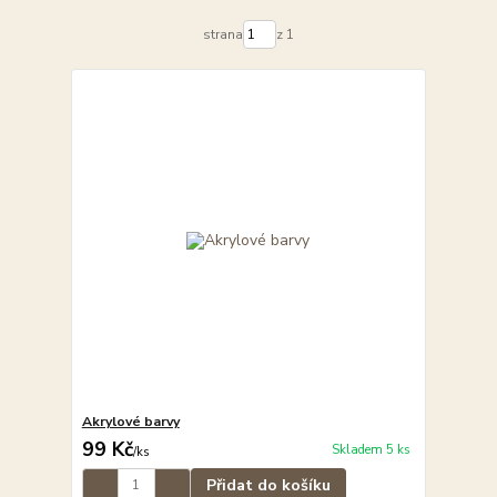
strana
z 1
Akrylové barvy
99 Kč
Skladem 5 ks
/
ks
Přidat do košíku