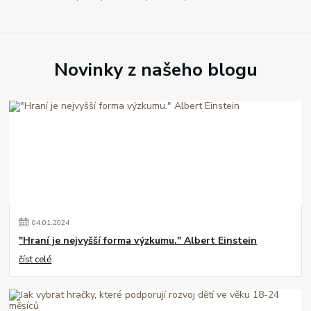
Novinky z našeho blogu
04
.
01
.
2024
"Hraní je nejvyšší forma výzkumu." Albert Einstein
číst celé