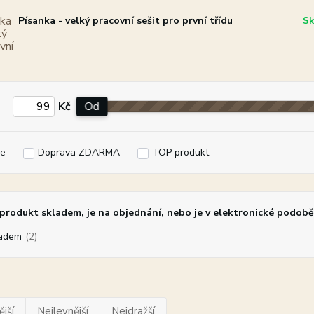
Písanka - velký pracovní sešit pro první třídu
Sk
Kč
Od
e
Doprava ZDARMA
TOP produkt
rodukt skladem, je na objednání, nebo je v elektronické podobě
adem
(2)
jší
Nejlevnější
Nejdražší