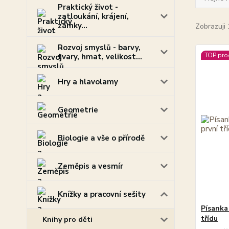
Praktický život -
zatloukání, krájení,
zámky...
Zobrazuji 
Rozvoj smyslů - barvy,
TOP pro
tvary, hmat, velikost...
Hry a hlavolamy
Geometrie
Biologie a vše o přírodě
Zeměpis a vesmír
Knížky a pracovní sešity
Písanka 
třídu
Knihy pro děti