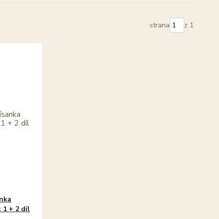
strana
z 1
anka
 1 + 2 díl