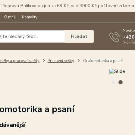
Doprava Balíkovnou jen za 69 Kč, nad 3000 Kč poštovné zdarma
O mně
Kontakty
Nevíte
Hledat
+420
(Po-Pá
nížky a pracovní sešity
Pracovní sešity
Grafomotorika a psaní
omotorika a psaní
dávanější