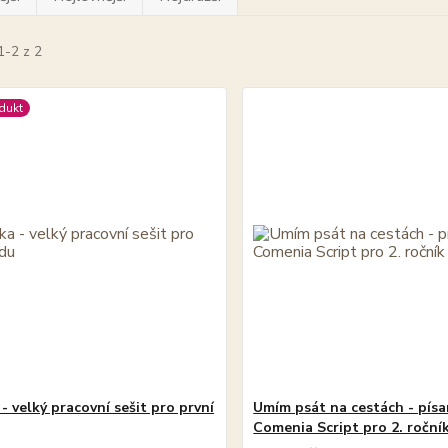
1-2 z 2
dukt
- velký pracovní sešit pro první
Umím psát na cestách - pís
Comenia Script pro 2. ročník