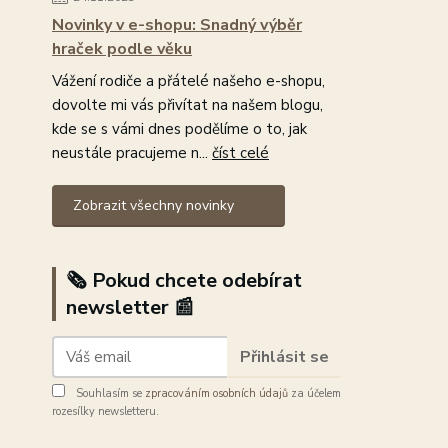
Novinky v e-shopu: Snadný výběr
hraček podle věku
Vážení rodiče a přátelé našeho e-shopu,
dovolte mi vás přivítat na našem blogu,
kde se s vámi dnes podělíme o to, jak
neustále pracujeme n...
číst celé
Zobrazit všechny novinky
🗞️ Pokud chcete odebírat
newsletter 📰
Přihlásit se
Souhlasím se
zpracováním osobních údajů
za účelem
rozesílky newsletteru.