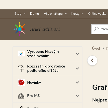
Blog
Domů
Vše o nákupu
Kurzy
Online výuka
Úvod
K
Vyrobeno Hravým
vzděláváním
Rozcestník pro rodiče
podle věku dítěte
Novinky
Graf
Pro MŠ
Nejpro