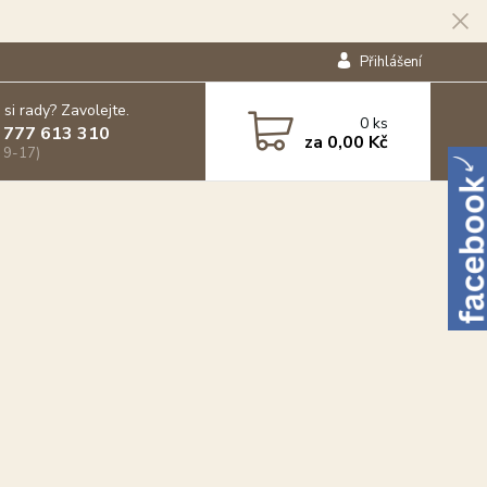
Přihlášení
 si rady? Zavolejte.
0
ks
 777 613 310
za
0,00 Kč
 9-17)