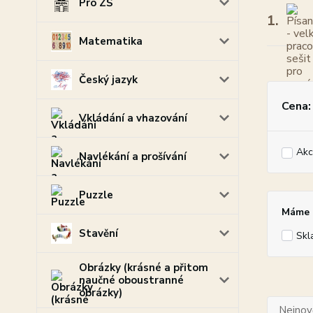
Pro ZŠ
1.
Matematika
Český jazyk
Cena:
Vkládání a vhazování
Akc
Navlékání a prošívání
Puzzle
Máme p
Stavění
Skl
Obrázky (krásné a přitom
naučné oboustranné
obrázky)
Nejnově