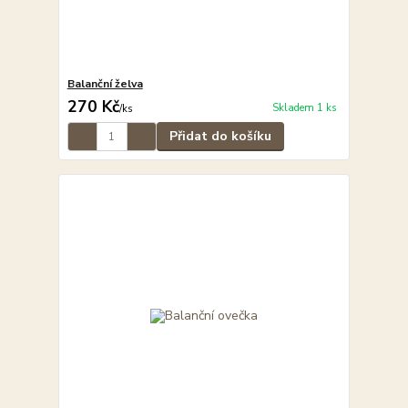
Balanční želva
270 Kč
Skladem 1 ks
/
ks
Přidat do košíku