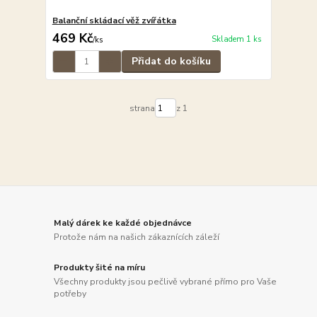
Balanční skládací věž zvířátka
469 Kč
Skladem 1 ks
/
ks
Přidat do košíku
strana
z 1
Malý dárek ke každé objednávce
Protože nám na našich zákaznících záleží
Produkty šité na míru
Všechny produkty jsou pečlivě vybrané přímo pro Vaše
potřeby