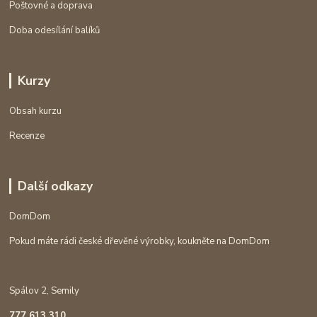
Poštovné a doprava
Doba odesílání balíků
Kurzy
Obsah kurzu
Recenze
Další odkazy
DomDom
Pokud máte rádi české dřevěné výrobky, koukněte na DomDom
Spálov 2, Semily
777 613 310