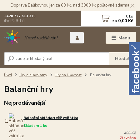
Doprava Balíkovnou jen za 69 Kč, nad 3000 Kč poštovné zdarma
0
ks
+420 777 613 310
za
0,00 Kč
(Po-Pá 9-17)
Menu
Hledat
Úvod
Hry a hlavolamy
Hry na šikovnost
Balanční hry
Balanční hry
Nejprodávanější
Balanční skládací věž zvířátka
1.
Skladem 1 ks
493 Kč
Zlevněno