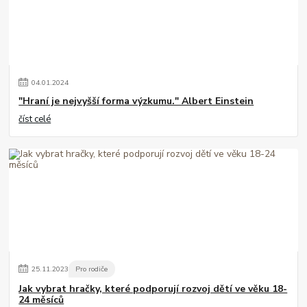
04
.
01
.
2024
"Hraní je nejvyšší forma výzkumu." Albert Einstein
číst celé
25
.
11
.
2023
Pro rodiče
Jak vybrat hračky, které podporují rozvoj dětí ve věku 18-
24 měsíců