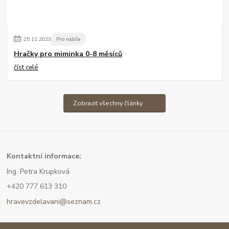
25
.
11
.
2023
Pro rodiče
Hračky pro miminka 0-8 měsíců
číst celé
Zobrazit všechny články
Kont
aktní informace:
Ing. Petra Krupková
+420 777 613 310
hravevzdelavani@seznam.cz