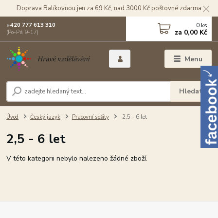
Doprava Balíkovnou jen za 69 Kč, nad 3000 Kč poštovné zdarma
0
ks
+420 777 613 310
za
0,00 Kč
(Po-Pá 9-17)
Menu
Hledat
Úvod
Český jazyk
Pracovní sešity
2,5 - 6 let
2,5 - 6 let
V této kategorii nebylo nalezeno žádné zboží.