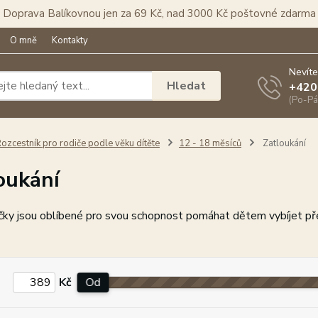
Doprava Balíkovnou jen za 69 Kč, nad 3000 Kč poštovné zdarma
O mně
Kontakty
Nevíte
Hledat
+420
(Po-Pá
ozcestník pro rodiče podle věku dítěte
12 - 18 měsíců
Zatloukání
oukání
čky jsou oblíbené pro svou schopnost pomáhat dětem vybíjet př
Kč
Od