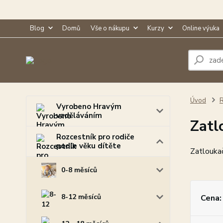
Blog
Domů
Vše o nákupu
Kurzy
Online výuka
Úvod
R
Vyrobeno Hravým
vzděláváním
Zatl
Rozcestník pro rodiče
podle věku dítěte
Zatlouka
0-8 měsíců
8-12 měsíců
Cena: