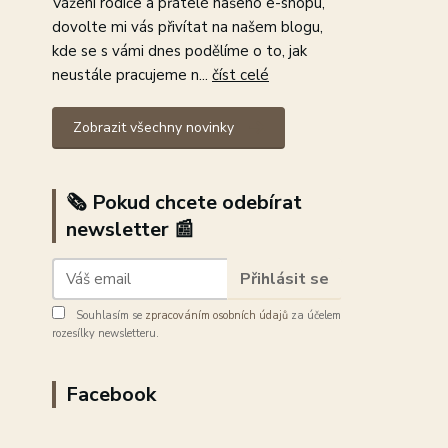
Vážení rodiče a přátelé našeho e-shopu,
dovolte mi vás přivítat na našem blogu,
kde se s vámi dnes podělíme o to, jak
neustále pracujeme n...
číst celé
Zobrazit všechny novinky
🗞️ Pokud chcete odebírat
newsletter 📰
Přihlásit se
Souhlasím se
zpracováním osobních údajů
za účelem
rozesílky newsletteru.
Facebook