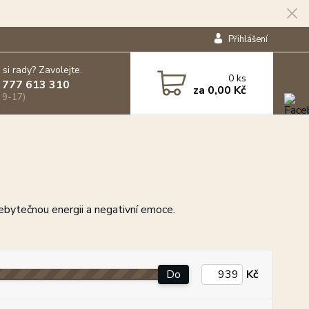
Přihlášení
 si rady? Zavolejte.
0
ks
 777 613 310
za
0,00 Kč
 9-17)
ebytečnou energii a negativní emoce.
Do
Kč