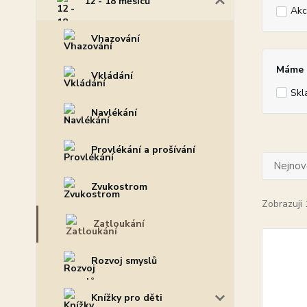
12 - 18 měsíců
Akc
Vhazování
Máme p
Vkládání
Skl
Navlékání
Provlékání a prošívání
Nejnově
Zvukostrom
Zobrazuji 
Zatloukání
Rozvoj smyslů
Knížky pro děti