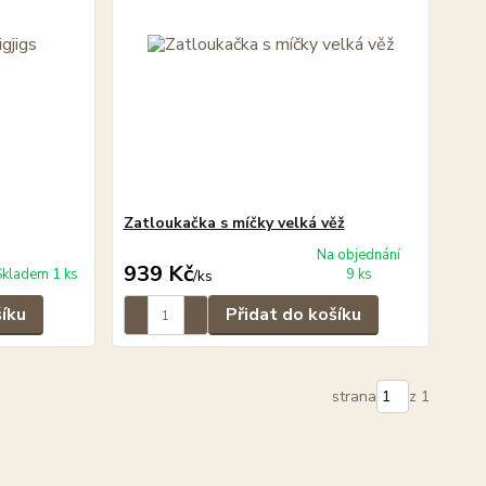
Zatloukačka s míčky velká věž
Na objednání
939 Kč
Skladem 1 ks
9 ks
/
ks
šíku
Přidat do košíku
strana
z 1