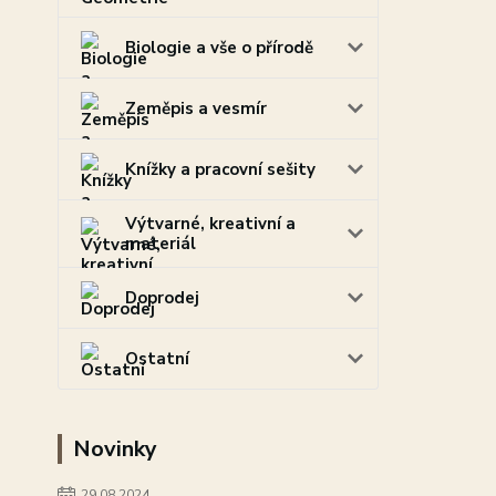
Biologie a vše o přírodě
Zeměpis a vesmír
Knížky a pracovní sešity
Výtvarné, kreativní a
materiál
Doprodej
Ostatní
Novinky
29.08.2024