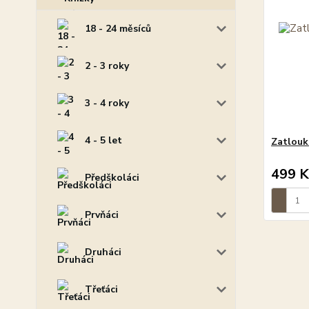
18 - 24 měsíců
2 - 3 roky
3 - 4 roky
4 - 5 let
Zatlouk
499 K
Předškoláci
Prvňáci
Druháci
Třeťáci