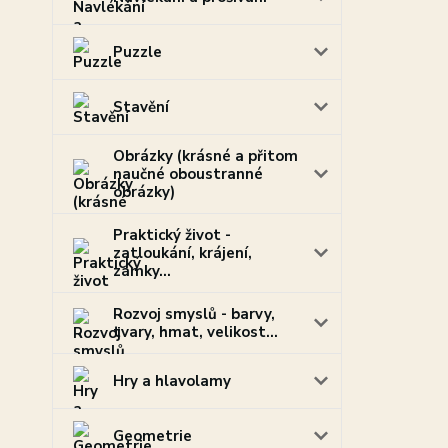
Puzzle
Stavění
Obrázky (krásné a přitom
naučné oboustranné
obrázky)
Praktický život -
zatloukání, krájení,
zámky...
Rozvoj smyslů - barvy,
tvary, hmat, velikost...
Hry a hlavolamy
Geometrie