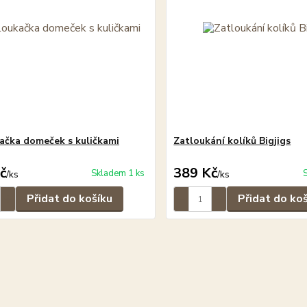
ačka domeček s kuličkami
Zatloukání kolíků Bigjigs
č
389 Kč
Skladem 1 ks
/
ks
/
ks
Přidat do košíku
Přidat do ko