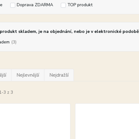
e
Doprava ZDARMA
TOP produkt
rodukt skladem, je na objednání, nebo je v elektronické podobě
adem
(3)
jší
Nejlevnější
Nejdražší
1-3 z 3