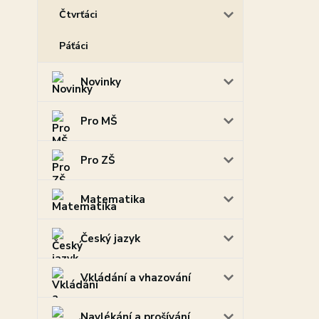
Čtvrťáci
Páťáci
Novinky
Pro MŠ
Pro ZŠ
Matematika
Český jazyk
Vkládání a vhazování
Navlékání a prošívání