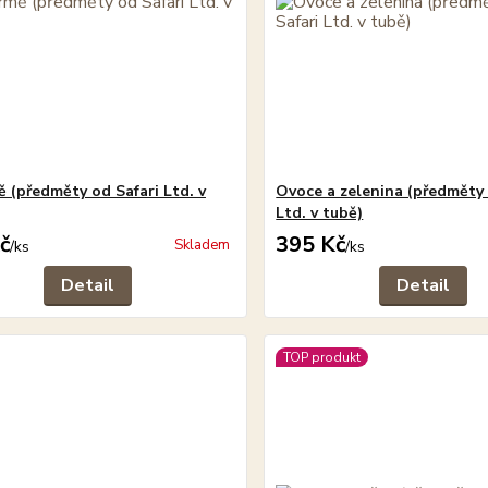
ě (předměty od Safari Ltd. v
Ovoce a zelenina (předměty 
Ltd. v tubě)
č
395 Kč
Skladem
/
ks
/
ks
Detail
Detail
TOP produkt