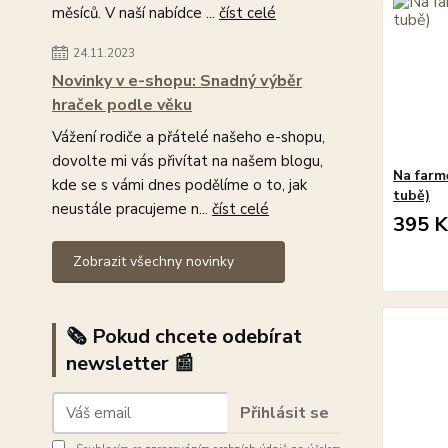
měsíců. V naší nabídce ...
číst celé
24.11.2023
Novinky v e-shopu: Snadný výběr
hraček podle věku
Vážení rodiče a přátelé našeho e-shopu,
dovolte mi vás přivítat na našem blogu,
Na farm
kde se s vámi dnes podělíme o to, jak
tubě)
neustále pracujeme n...
číst celé
395 K
Zobrazit všechny novinky
🗞️ Pokud chcete odebírat
newsletter 📰
Přihlásit se