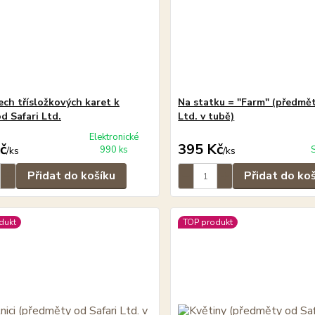
ech třísložkových karet k
Na statku = "Farm" (předmět
d Safari Ltd.
Ltd. v tubě)
Elektronické
č
395 Kč
990 ks
/
ks
/
ks
Přidat do košíku
Přidat do ko
dukt
TOP produkt