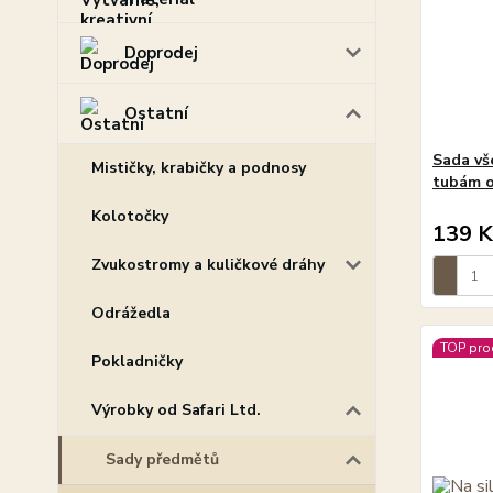
Doprodej
Ostatní
Sada vš
Mističky, krabičky a podnosy
tubám o
Kolotočky
139 K
Zvukostromy a kuličkové dráhy
Odrážedla
TOP pro
Pokladničky
Výrobky od Safari Ltd.
Sady předmětů