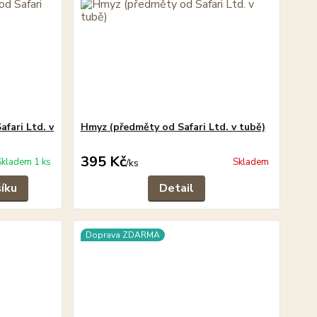
fari Ltd. v
Hmyz (předměty od Safari Ltd. v tubě)
395 Kč
Skladem 1 ks
Skladem
/
ks
šíku
Detail
Doprava ZDARMA