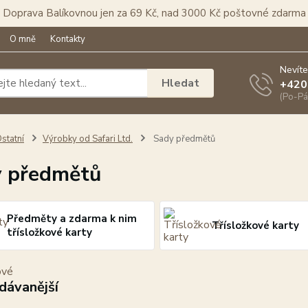
Doprava Balíkovnou jen za 69 Kč, nad 3000 Kč poštovné zdarma
O mně
Kontakty
Nevíte
Hledat
+420
(Po-Pá
statní
Výrobky od Safari Ltd.
Sady předmětů
 předmětů
Předměty a zdarma k nim
Třísložkové karty
třísložkové karty
dávanější