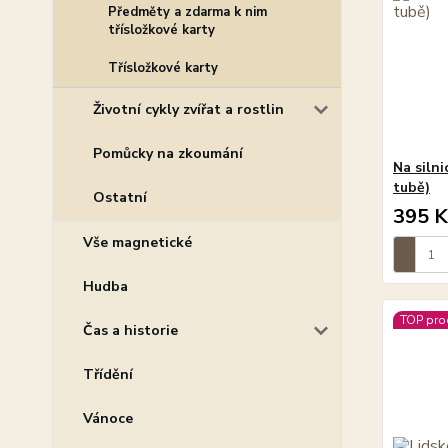
Předměty a zdarma k nim
třísložkové karty
Třísložkové karty
Životní cykly zvířat a rostlin
Pomůcky na zkoumání
Na silni
tubě)
Ostatní
395 K
Vše magnetické
Hudba
TOP pro
Čas a historie
Třídění
Vánoce