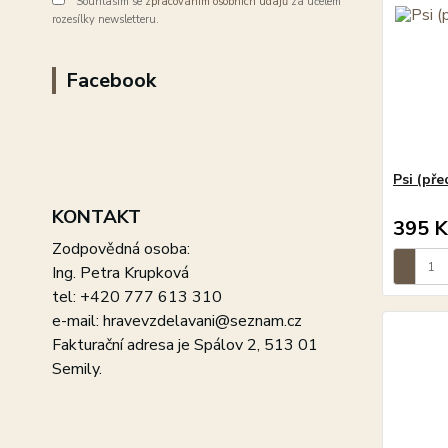
Souhlasím se
zpracováním osobních údajů
za účelem
rozesílky newsletteru.
Facebook
Psi (pře
KONTAKT
395 K
Zodpovědná osoba:
Ing. Petra Krupková
tel: +420 777 613 310
e-mail: hravevzdelavani@seznam.cz
Fakturační adresa je Spálov 2, 513 01
Semily.