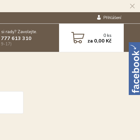
Přihlášení
 si rady? Zavolejte.
0
ks
 777 613 310
za
0,00 Kč
 9-17)