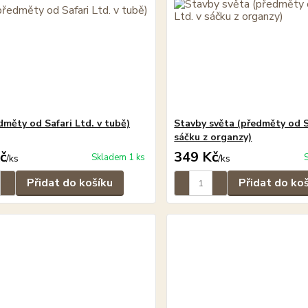
dměty od Safari Ltd. v tubě)
Stavby světa (předměty od Sa
sáčku z organzy)
č
349 Kč
Skladem 1 ks
/
ks
/
ks
Přidat do košíku
Přidat do ko