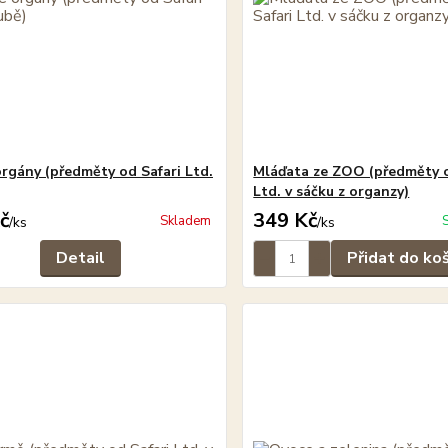
orgány (předměty od Safari Ltd.
Mláďata ze ZOO (předměty o
Ltd. v sáčku z organzy)
č
349 Kč
Skladem
/
ks
/
ks
Detail
Přidat do ko