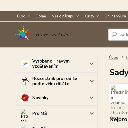
Blog
Domů
Vše o nákupu
Kurzy
Online výuka
Úvod
O
Vyrobeno Hravým
vzděláváním
Sady
Rozcestník pro rodiče
podle věku dítěte
Novinky
Pro MŠ
Nejpro