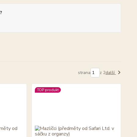
?
strana
z 2
další
TOP produkt