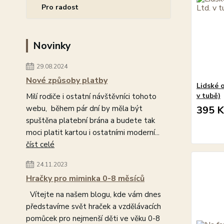
Pro radost
Novinky
29.08.2024
Nové způsoby platby
Lidské 
v tubě)
Milí rodiče i ostatní návštěvníci tohoto
webu, během pár dní by měla být
395 K
spuštěna platební brána a budete tak
moci platit kartou i ostatními moderní...
číst celé
24.11.2023
Hračky pro miminka 0-8 měsíců
Vítejte na našem blogu, kde vám dnes
představíme svět hraček a vzdělávacích
pomůcek pro nejmenší děti ve věku 0-8