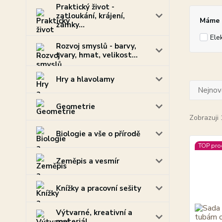
Praktický život -
zatloukání, krájení,
Máme p
zámky...
Ele
Rozvoj smyslů - barvy,
tvary, hmat, velikost...
Hry a hlavolamy
Nejnově
Geometrie
Zobrazuji 
Biologie a vše o přírodě
TOP pro
Zeměpis a vesmír
Knížky a pracovní sešity
Výtvarné, kreativní a
materiál