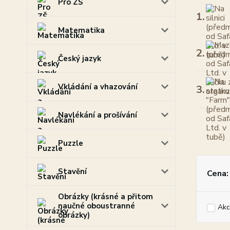
Pro ZŠ
1.
Matematika
2.
Český jazyk
Vkládání a vhazování
3.
Navlékání a prošívání
Puzzle
Stavění
Cena:
Obrázky (krásné a přitom
naučné oboustranné
Akc
obrázky)