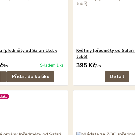
ci (předměty od Safari Ltd. v
Květiny (předměty od Safari 
tubě)
č
395 Kč
Skladem 1 ks
/
ks
/
ks
Přidat do košíku
Detail
dukt