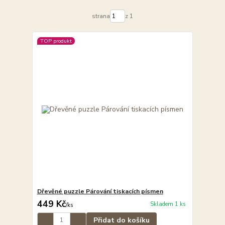
strana
z 1
TOP produkt
Dřevěné puzzle Párování tiskacích písmen
449 Kč
Skladem 1 ks
/
ks
Přidat do košíku