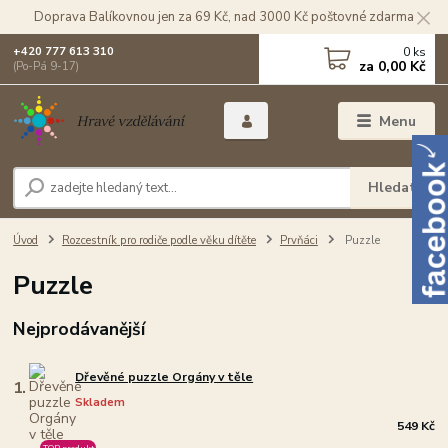
Doprava Balíkovnou jen za 69 Kč, nad 3000 Kč poštovné zdarma
0
ks
+420 777 613 310
za
0,00 Kč
(Po-Pá 9-17)
Menu
Hledat
Úvod
Rozcestník pro rodiče podle věku dítěte
Prvňáci
Puzzle
Puzzle
Nejprodávanější
Dřevěné puzzle Orgány v těle
1.
Skladem
549 Kč
TOP produkt