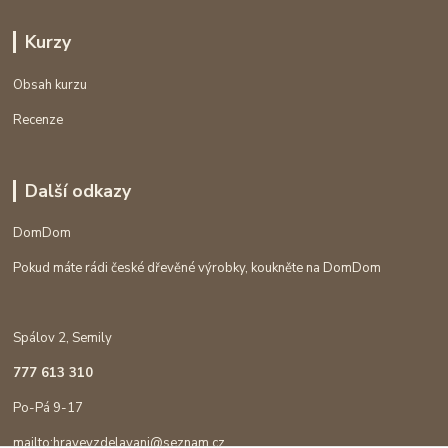
Kurzy
Obsah kurzu
Recenze
Další odkazy
DomDom
Pokud máte rádi české dřevěné výrobky, koukněte na DomDom
Spálov 2, Semily
777 613 310
Po-Pá 9-17
mailto:hravevzdelavani@seznam.cz