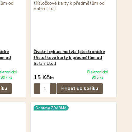
nické
Životní cyklus motýla (elektronické
tům od
třísložkové karty k předmětům od
Safari Ltd.)
ektronické
Elektronické
15 Kč
997 ks
996 ks
/
ks
šíku
Přidat do košíku
Doprava ZDARMA