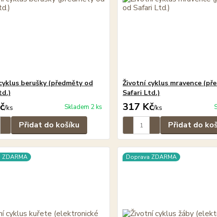
 cyklus berušky (předměty od
Životní cyklus mravence (př
td.)
Safari Ltd.)
č
317 Kč
Skladem 2 ks
/
ks
/
ks
Přidat do košíku
Přidat do ko
a ZDARMA
Doprava ZDARMA