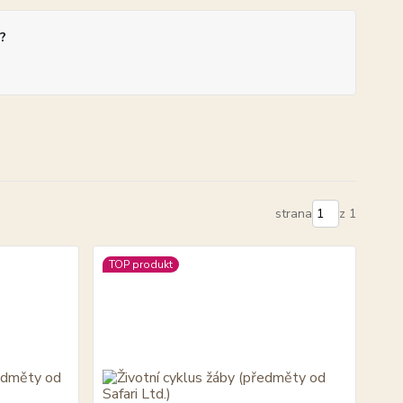
?
strana
z 1
TOP produkt