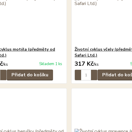
 cyklus motýla (předměty od
Životní cyklus včely (předmě
td.)
Safari Ltd.)
č
317 Kč
Skladem 1 ks
/
ks
/
ks
Přidat do košíku
Přidat do ko