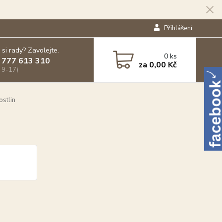
Přihlášení
 si rady? Zavolejte.
0
ks
 777 613 310
za
0,00 Kč
 9-17)
ostlin