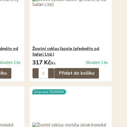
edměty od
Životní cyklus fazole (předměty od
Safari Ltd.)
317 Kč
Skladem 1 ks
Skladem 1 ks
/
ks
šíku
Přidat do košíku
Doprava ZDARMA