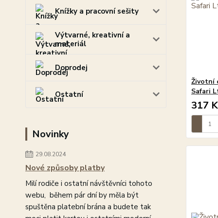
Knížky a pracovní sešity
Výtvarné, kreativní a
materiál
Doprodej
Životní
Safari L
Ostatní
317 K
Novinky
29.08.2024
Nové způsoby platby
Milí rodiče i ostatní návštěvníci tohoto
webu, během pár dní by měla být
spuštěna platební brána a budete tak