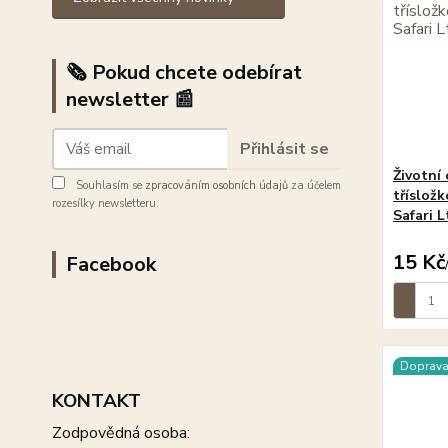
🗞️ Pokud chcete odebírat
newsletter 📰
Přihlásit se
Životní 
Souhlasím se
zpracováním osobních údajů
za účelem
tříslož
rozesílky newsletteru.
Safari L
15 Kč
Facebook
Doprav
KONTAKT
Zodpovědná osoba: