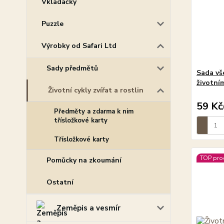
Vkládačky
Puzzle
Výrobky od Safari Ltd
Sady předmětů
Sada vš
životní
Životní cykly zvířat a rostlin
59 Kč
Předměty a zdarma k nim
třísložkové karty
Třísložkové karty
TOP pro
Pomůcky na zkoumání
Ostatní
Zeměpis a vesmír