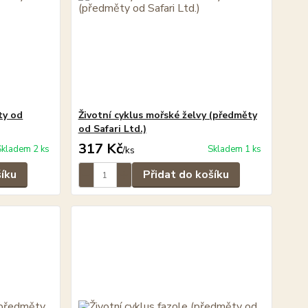
ty od
Životní cyklus mořské želvy (předměty
od Safari Ltd.)
317 Kč
Skladem 2 ks
Skladem 1 ks
/
ks
šíku
Přidat do košíku