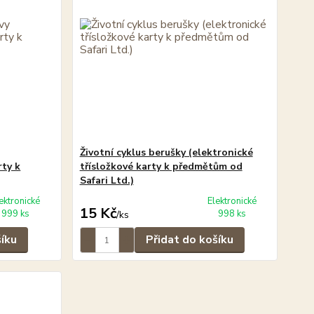
Životní cyklus berušky (elektronické
rty k
třísložkové karty k předmětům od
Safari Ltd.)
ektronické
Elektronické
15 Kč
999 ks
998 ks
/
ks
šíku
Přidat do košíku