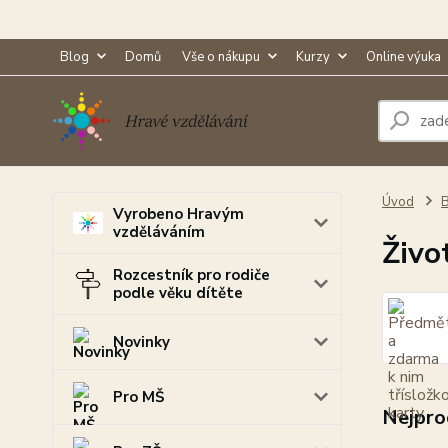
Blog
Domů
Vše o nákupu
Kurzy
Online výuka
Úvod
B
Vyrobeno Hravým
vzděláváním
Život
Rozcestník pro rodiče
podle věku dítěte
Novinky
Pro MŠ
Nejpro