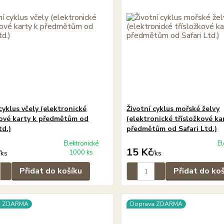
cyklus včely (elektronické
Životní cyklus mořské želvy
kové karty k předmětům od
(elektronické třísložkové ka
td.)
předmětům od Safari Ltd.)
Elektronické
El
15 Kč
1000 ks
/
ks
/
ks
Přidat do košíku
Přidat do ko
a ZDARMA
Doprava ZDARMA