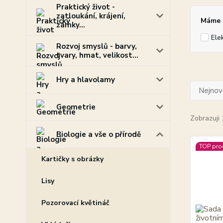
Praktický život -
zatloukání, krájení,
Máme p
zámky...
Ele
Rozvoj smyslů - barvy,
tvary, hmat, velikost...
Hry a hlavolamy
Nejnově
Geometrie
Zobrazuji 
Biologie a vše o přírodě
TOP pro
Kartičky s obrázky
Lisy
Pozorovací květináč