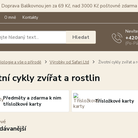
Doprava Balíkovnou jen za 69 Kč, nad 3000 Kč poštovné zdarma
O mně
Kontakty
Nevíte
Hledat
+420
(Po-Pá
iologie a vše o přírodě
Výrobky od Safari Ltd
Životní cykly zvířat a r
ní cykly zvířat a rostlin
Předměty a zdarma k nim
Třísložkové karty
třísložkové karty
dávanější