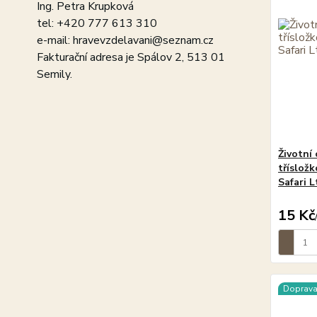
Ing. Petra Krupková
tel: +420 777 613 310
e-mail: hravevzdelavani@seznam.cz
Fakturační adresa je Spálov 2, 513 01
Semily.
Životní 
tříslož
Safari L
15 Kč
Doprav