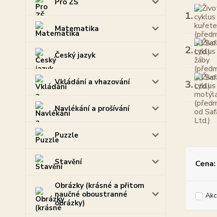
Pro ZŠ
1.
Matematika
2.
Český jazyk
Vkládání a vhazování
3.
Navlékání a prošívání
Puzzle
Stavění
Cena:
Obrázky (krásné a přitom
naučné oboustranné
Akc
obrázky)