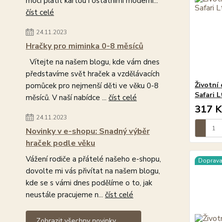
moci platit kartou i ostatními moderní...
číst celé
24.11.2023
Hračky pro miminka 0-8 měsíců
Vítejte na našem blogu, kde vám dnes
představíme svět hraček a vzdělávacích
Životní
pomůcek pro nejmenší děti ve věku 0-8
Safari L
měsíců. V naší nabídce ...
číst celé
317 K
24.11.2023
Novinky v e-shopu: Snadný výběr
hraček podle věku
Vážení rodiče a přátelé našeho e-shopu,
Doprav
dovolte mi vás přivítat na našem blogu,
kde se s vámi dnes podělíme o to, jak
neustále pracujeme n...
číst celé
Zobrazit všechny novinky