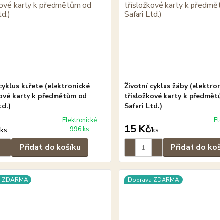
cyklus kuřete (elektronické
Životní cyklus žáby (elektro
kové karty k předmětům od
třísložkové karty k předmě
td.)
Safari Ltd.)
Elektronické
El
15 Kč
996 ks
/
ks
/
ks
Přidat do košíku
Přidat do ko
a ZDARMA
Doprava ZDARMA