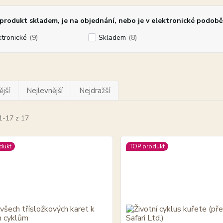
rodukt skladem, je na objednání, nebo je v elektronické podobě
ktronické
(9)
Skladem
(8)
jší
Nejlevnější
Nejdražší
1-17 z 17
dukt
TOP produkt