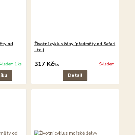
měty od
Životní cyklus žáby (předměty od Safari
Ltd.)
317 Kč
Skladem 1 ks
Skladem
/
ks
šíku
Detail