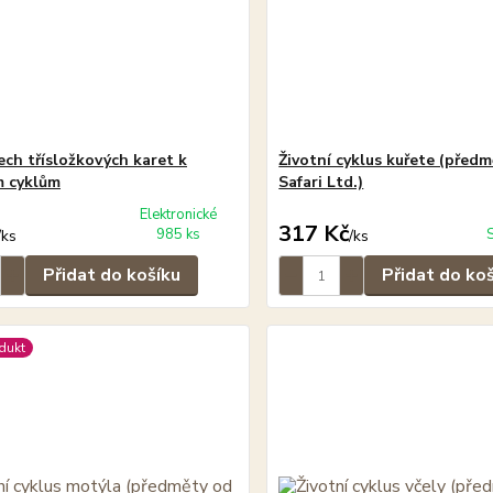
ech třísložkových karet k
Životní cyklus kuřete (před
m cyklům
Safari Ltd.)
Elektronické
317 Kč
985 ks
/
ks
/
ks
Přidat do košíku
Přidat do ko
dukt