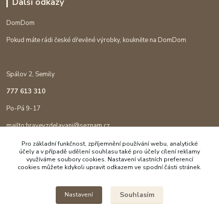
Další odkazy
DomDom
Pokud máte rádi české dřevěné výrobky, koukněte na DomDom
Spálov 2, Semily
777 613 310
Po-Pá 9-17
mailto:hravevzdelavani@seznam.cz
Pro základní funkčnost, zpříjemnění používání webu, analytické
účely a v případě udělení souhlasu také pro účely cílení reklamy
využíváme soubory cookies. Nastavení vlastních preferencí
cookies můžete kdykoli upravit odkazem ve spodní části stránek.
Souhlasím
Nastavení
Copyright © 2023 Hravé vzdělávání