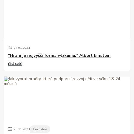
04
.
01
.
2024
"Hraní je nejvyšší forma výzkumu." Albert Einstein
číst celé
25
.
11
.
2023
Pro rodiče