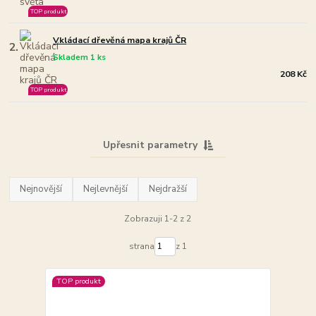
TOP produkt
Vkládací dřevěná mapa krajů ČR
2.
Skladem 1 ks
208 Kč
TOP produkt
Upřesnit parametry
Nejnovější
Nejlevnější
Nejdražší
Zobrazuji 1-2 z 2
strana
z 1
TOP produkt