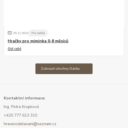
25
.
11
.
2023
Pro rodiče
Hračky pro miminka 0-8 měsíců
číst celé
Zobrazit všechny články
Kont
aktní informace:
Ing. Petra Krupková
+420 777 613 310
hravevzdelavani@seznam.cz