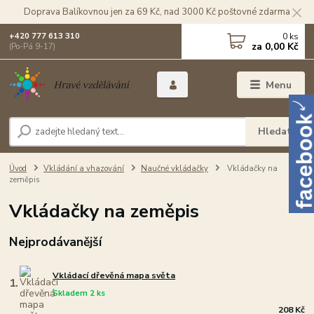
Doprava Balíkovnou jen za 69 Kč, nad 3000 Kč poštovné zdarma
0
ks
+420 777 613 310
za
0,00 Kč
(Po-Pá 9-17)
Menu
Hledat
Úvod
Vkládání a vhazování
Naučné vkládačky
Vkládačky na
zeměpis
Vkládačky na zeměpis
Nejprodávanější
Vkládací dřevěná mapa světa
1.
Skladem 2 ks
208 Kč