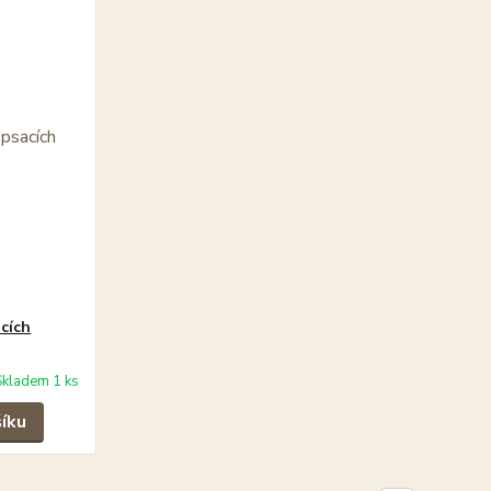
cích
Skladem 1 ks
šíku