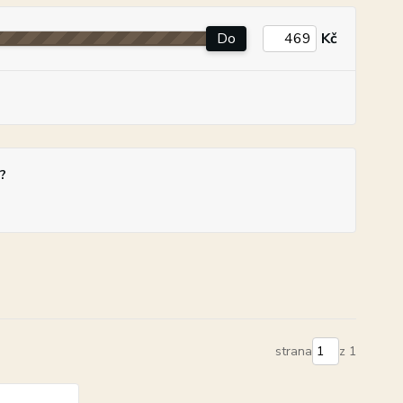
Do
Kč
?
strana
z 1