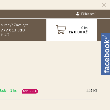
Přihlášení
 si rady? Zavolejte.
0
ks
 777 613 310
za
0,00 Kč
 9-17)
449 Kč
ladem 1 ks
TOP produkt