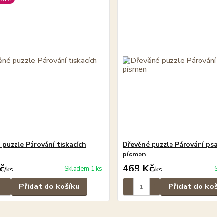
 puzzle Párování tiskacích
Dřevěné puzzle Párování psa
písmen
č
469 Kč
Skladem 1 ks
/
ks
/
ks
Přidat do košíku
Přidat do ko