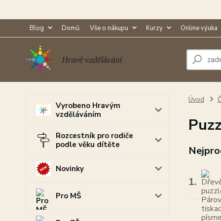
Blog
Domů
Vše o nákupu
Kurzy
Online výuka
Úvod
Č
Vyrobeno Hravým
vzděláváním
Puzz
Rozcestník pro rodiče
podle věku dítěte
Nejpro
Novinky
1.
Pro MŠ