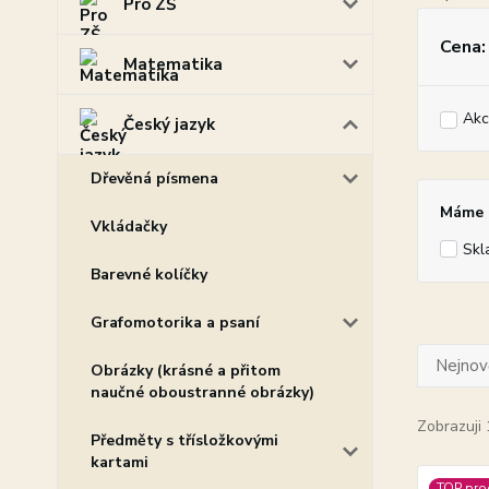
Pro ZŠ
Cena:
Matematika
Akc
Český jazyk
Dřevěná písmena
Máme p
Vkládačky
Skl
Barevné kolíčky
Grafomotorika a psaní
Nejnově
Obrázky (krásné a přitom
naučné oboustranné obrázky)
Zobrazuji 
Předměty s třísložkovými
kartami
TOP pro