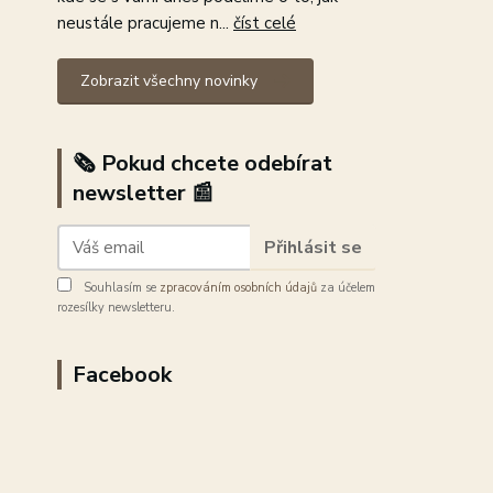
neustále pracujeme n...
číst celé
Zobrazit všechny novinky
🗞️ Pokud chcete odebírat
newsletter 📰
Přihlásit se
Souhlasím se
zpracováním osobních údajů
za účelem
rozesílky newsletteru.
Facebook