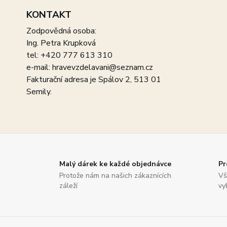
KONTAKT
Zodpovědná osoba:
Ing. Petra Krupková
tel: +420 777 613 310
e-mail: hravevzdelavani@seznam.cz
Fakturační adresa je Spálov 2, 513 01
Semily.
Malý dárek ke každé objednávce
Pr
Protože nám na našich zákaznících
Vš
záleží
vy