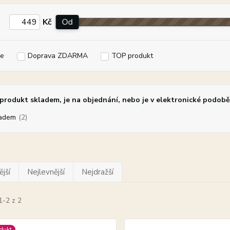
Kč
Od
e
Doprava ZDARMA
TOP produkt
rodukt skladem, je na objednání, nebo je v elektronické podobě
adem
(2)
jší
Nejlevnější
Nejdražší
1-2 z 2
dukt