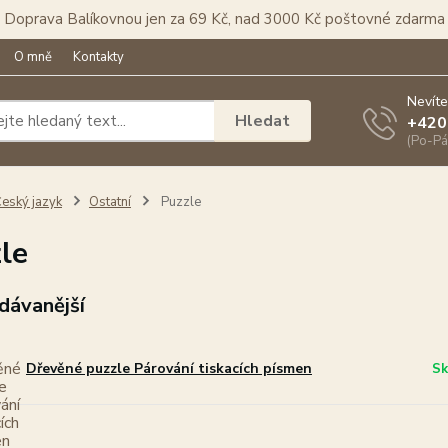
Doprava Balíkovnou jen za 69 Kč, nad 3000 Kč poštovné zdarma
O mně
Kontakty
Nevíte
Hledat
+420
(Po-Pá
eský jazyk
Ostatní
Puzzle
le
dávanější
Dřevěné puzzle Párování tiskacích písmen
Sk