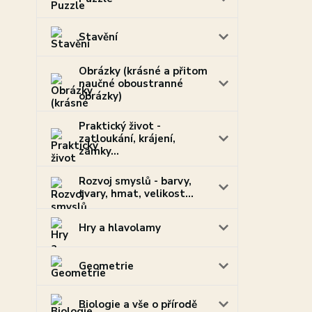
Stavění
Obrázky (krásné a přitom
naučné oboustranné
obrázky)
Praktický život -
zatloukání, krájení,
zámky...
Rozvoj smyslů - barvy,
tvary, hmat, velikost...
Hry a hlavolamy
Geometrie
Biologie a vše o přírodě