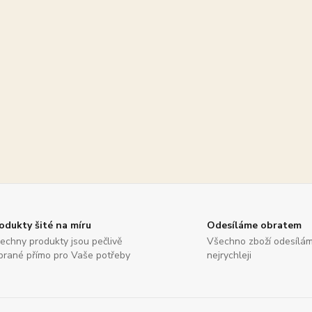
odukty šité na míru
Odesíláme obratem
echny produkty jsou pečlivě
Všechno zboží odesílá
brané přímo pro Vaše potřeby
nejrychleji