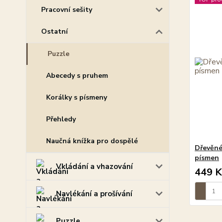
Pracovní sešity
Ostatní
Puzzle
Abecedy s pruhem
Korálky s písmeny
Přehledy
Naučná knížka pro dospělé
Dřevěné
písmen
Vkládání a vhazování
449 K
Navlékání a prošívání
Puzzle