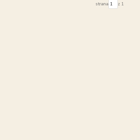
strana
z 1