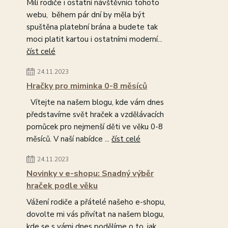
Milí rodiče i ostatní návštěvníci tohoto
webu, během pár dní by měla být
spuštěna platební brána a budete tak
moci platit kartou i ostatními moderní...
číst celé
24.11.2023
Hračky pro miminka 0-8 měsíců
Vítejte na našem blogu, kde vám dnes
představíme svět hraček a vzdělávacích
pomůcek pro nejmenší děti ve věku 0-8
měsíců. V naší nabídce ...
číst celé
24.11.2023
Novinky v e-shopu: Snadný výběr
hraček podle věku
Vážení rodiče a přátelé našeho e-shopu,
dovolte mi vás přivítat na našem blogu,
kde se s vámi dnes podělíme o to, jak