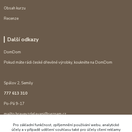
Obsah kurzu
Recenze
Další odkazy
DomDom
Pokud máte rádi české dřevěné výrobky, koukněte na DomDom
Spálov 2, Semily
777 613 310
Po-Pá 9-17
mailto:hravevzdelavani@seznam.cz
Pro základní funkčnost, zpříjemnění používání webu, analytické
účely a v případě udělení souhlasu také pro účely cílení reklamy