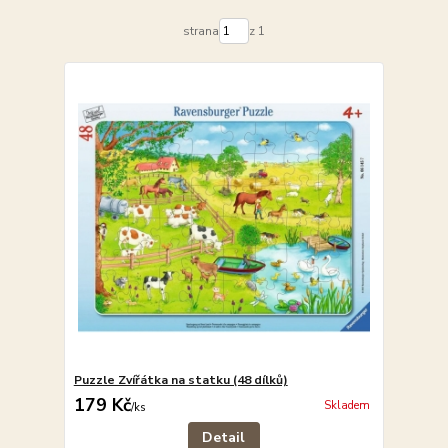
strana
z 1
Puzzle Zvířátka na statku (48 dílků)
179 Kč
Skladem
/
ks
Detail