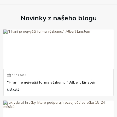
Novinky z našeho blogu
04
.
01
.
2024
"Hraní je nejvyšší forma výzkumu." Albert Einstein
číst celé