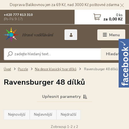
Doprava Balíkovnou jen za 69 Kč, nad 3000 Kč poštovné zdarma
0
ks
+420 777 613 310
za
0,00 Kč
(Po-Pá 9-17)
Menu
Hledat
Úvod
Puzzle
Na desce klasický tvar dílků
Ravensburger 48 dílků
Ravensburger 48 dílků
Upřesnit parametry
Nejnovější
Nejlevnější
Nejdražší
Zobrazuji 1-2 z 2