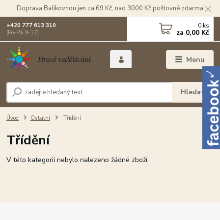
Doprava Balíkovnou jen za 69 Kč, nad 3000 Kč poštovné zdarma
0
ks
+420 777 613 310
za
0,00 Kč
(Po-Pá 9-17)
Menu
Hledat
Úvod
Ostatní
Třídění
Třídění
V této kategorii nebylo nalezeno žádné zboží.