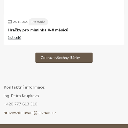
25
.
11
.
2023
Pro rodiče
Hračky pro miminka 0-8 měsíců
číst celé
Zobrazit všechny články
Kont
aktní informace:
Ing. Petra Krupková
+420 777 613 310
hravevzdelavani@seznam.cz