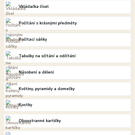
Vkládačka čísel
Počítání s krásnými předměty
Počítací sáňky
Tabulky na sčítání a odčítání
Násobení a dělení
Květiny, pyramidy a domečky
Kostky
Oboustranné kartičky