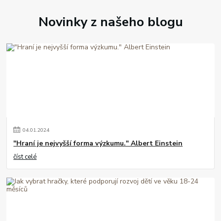
Novinky z našeho blogu
04
.
01
.
2024
"Hraní je nejvyšší forma výzkumu." Albert Einstein
číst celé