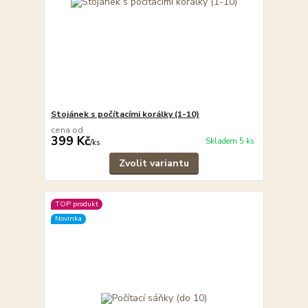
Stojánek s počítacími korálky (1-10)
cena od
399 Kč
Skladem 5 ks
/
ks
Zvolit variantu
TOP produkt
Novinka