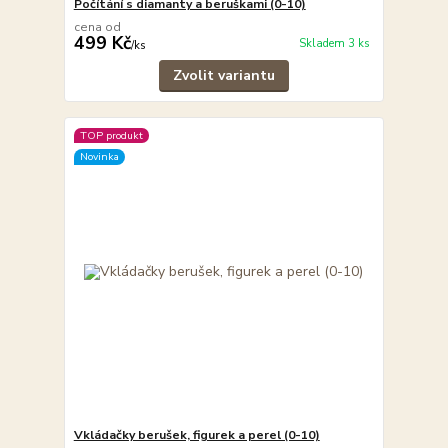
Počítání s diamanty a beruškami (0-10)
cena od
499 Kč
Skladem 3 ks
/
ks
Zvolit variantu
TOP produkt
Novinka
Vkládačky berušek, figurek a perel (0-10)