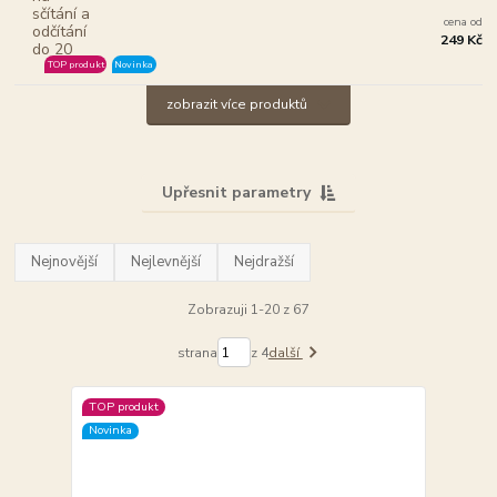
cena od
249 Kč
TOP produkt
Novinka
zobrazit více produktů
Upřesnit parametry
Nejnovější
Nejlevnější
Nejdražší
Zobrazuji 1-20 z 67
strana
z 4
další
TOP produkt
Novinka