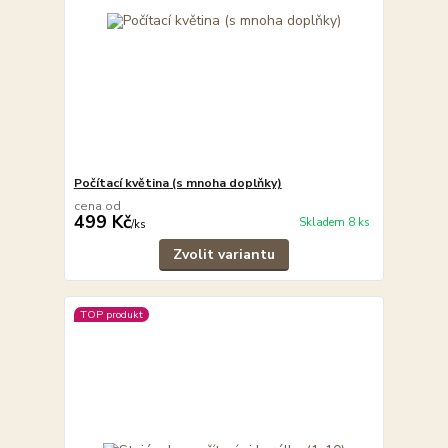
Počítací květina (s mnoha doplňky)
cena od
499 Kč
Skladem 8 ks
/
ks
Zvolit variantu
TOP produkt