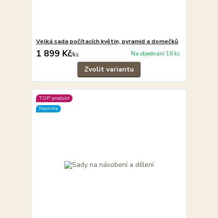
Velká sada počítacích květin, pyramid a domečků
1 899 Kč
Na objednání 18 ks
/
ks
Zvolit variantu
TOP produkt
Novinka