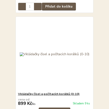
Přidat do košíku
Vkládačky čísel a počítacích korálků (0-10)
cena od
899 Kč
Skladem 9 ks
/
ks