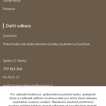
Obsah kurzu
Recenze
Další odkazy
DomDom
Pokud máte rádi české dřevěné výrobky, koukněte na DomDom
Spálov 2, Semily
777 613 310
Po-Pá 9-17
mailto:hravevzdelavani@seznam.cz
Pro základní funkčnost, zpříjemnění používání webu, analytické
účely a v případě udělení souhlasu také pro účely cílení reklamy
využíváme soubory cookies. Nastavení vlastních preferencí
cookies můžete kdykoli upravit odkazem ve spodní části stránek.