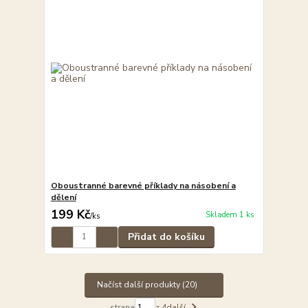
Oboustranné barevné příklady na násobení a
dělení
199 Kč
Skladem 1 ks
/
ks
Přidat do košíku
Načíst další produkty (20)
strana
z 4
další