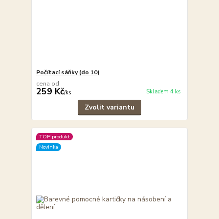
Počítací sáňky (do 10)
cena od
259 Kč
Skladem 4 ks
/
ks
Zvolit variantu
TOP produkt
Novinka