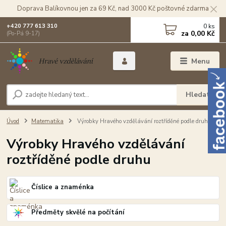
Doprava Balíkovnou jen za 69 Kč, nad 3000 Kč poštovné zdarma
0
ks
+420 777 613 310
za
0,00 Kč
(Po-Pá 9-17)
Menu
Hledat
Úvod
Matematika
Výrobky Hravého vzdělávání roztříděné podle druhu
Výrobky Hravého vzdělávání
roztříděné podle druhu
Číslice a znaménka
Předměty skvělé na počítání