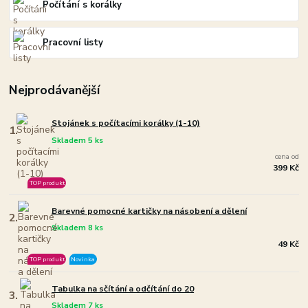
Počítání s korálky
Pracovní listy
Nejprodávanější
Stojánek s počítacími korálky (1-10)
1.
Skladem 5 ks
cena od
399 Kč
TOP produkt
Barevné pomocné kartičky na násobení a dělení
2.
Skladem 8 ks
49 Kč
TOP produkt
Novinka
Tabulka na sčítání a odčítání do 20
3.
Skladem 7 ks