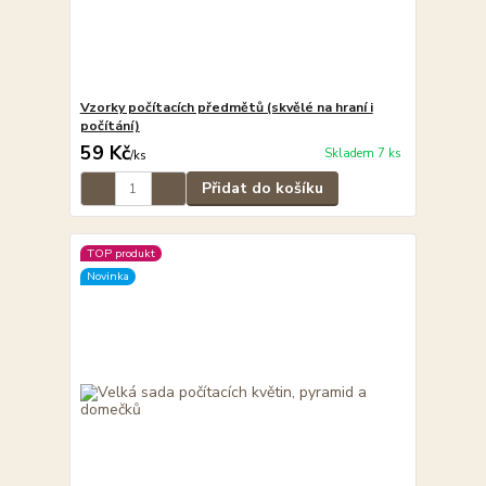
Vzorky počítacích předmětů (skvělé na hraní i
počítání)
59 Kč
Skladem 7 ks
/
ks
Přidat do košíku
TOP produkt
Novinka