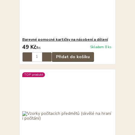
Barevné pomocné kartičky na násobení a dělení
49 Kč
Skladem 8 ks
/
ks
Přidat do košíku
TOP produkt