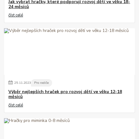
Jak vybrat hračky, které podporují rozvoj dětí ve věku 18-
24 měsíců
číst celé
25
.
11
.
2023
Pro rodiče
Výběr nejlepších hraček pro rozvoj dětí ve věku 12-18
měsíců
číst celé