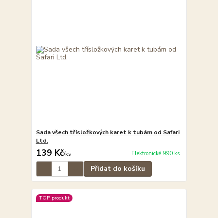
Sada všech třísložkových karet k tubám od Safari
Ltd.
139 Kč
Elektronické 990 ks
/
ks
Přidat do košíku
TOP produkt