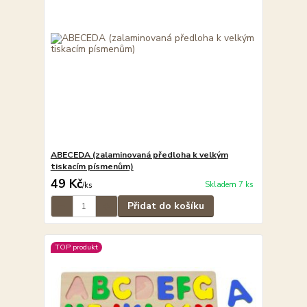
ABECEDA (zalaminovaná předloha k velkým
tiskacím písmenům)
49 Kč
Skladem 7 ks
/
ks
Přidat do košíku
TOP produkt