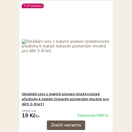
TOP produkt
Skládání slov z malých písmen (elektronické
předlohy k malým tiskacím písmenům vhodné pro
děti 3-8 let)
cena od
19 Kč
Elektronické 9983 ks
/
ks
Zvolit variantu