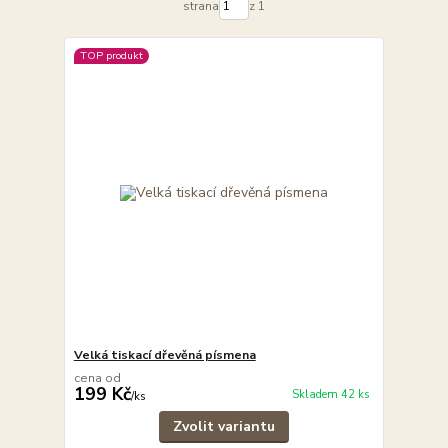
strana
z 1
TOP produkt
Velká tiskací dřevěná písmena
cena od
199 Kč
Skladem 42 ks
/
ks
Zvolit variantu