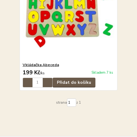
Vkládačka Abeceda
199 Kč
Skladem 7 ks
/
ks
Přidat do košíku
strana
z 1