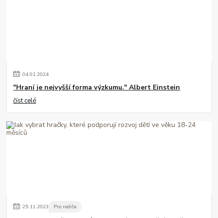
04
.
01
.
2024
"Hraní je nejvyšší forma výzkumu." Albert Einstein
číst celé
25
.
11
.
2023
Pro rodiče