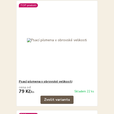
TOP produkt
Psací písmena v obrovské velikosti
cena od
79 Kč
Skladem 22 ks
/
ks
Zvolit variantu