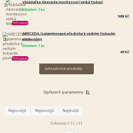
Vkládačka Abeceda montessori velká tiskací
2.
Skladem 2 ks
589 Kč
TOP produkt
ABECEDA (zalaminovaná předloha k velkým tiskacím
3.
písmenům)
Skladem 7 ks
49 Kč
TOP produkt
zobrazit více produktů
Upřesnit parametry
Nejnovější
Nejlevnější
Nejdražší
Zobrazuji 1-11 z 11