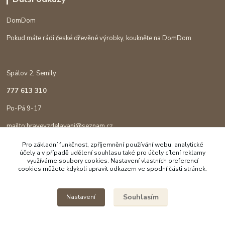
DomDom
Pokud máte rádi české dřevěné výrobky, koukněte na DomDom
Spálov 2, Semily
777 613 310
Po-Pá 9-17
mailto:hravevzdelavani@seznam.cz
Pro základní funkčnost, zpříjemnění používání webu, analytické
účely a v případě udělení souhlasu také pro účely cílení reklamy
využíváme soubory cookies. Nastavení vlastních preferencí
cookies můžete kdykoli upravit odkazem ve spodní části stránek.
Souhlasím
Nastavení
Copyright © 2023 Hravé vzdělávání
Vytvořeno na
Eshop-rychle.cz