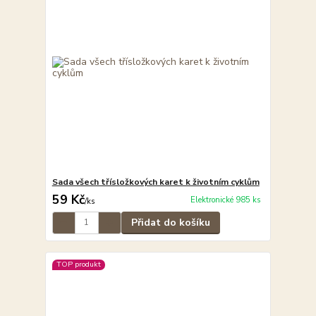
Sada všech třísložkových karet k životním cyklům
59 Kč
Elektronické 985 ks
/
ks
Přidat do košíku
TOP produkt