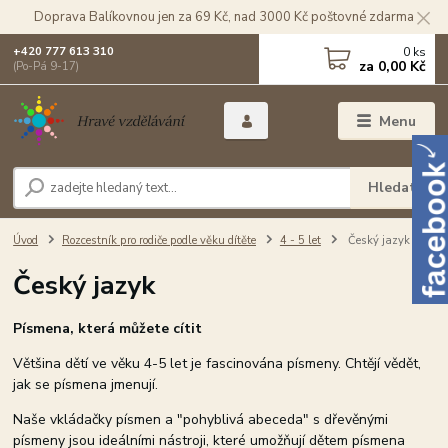
Doprava Balíkovnou jen za 69 Kč, nad 3000 Kč poštovné zdarma
0
ks
+420 777 613 310
za
0,00 Kč
(Po-Pá 9-17)
Menu
Hledat
Úvod
Rozcestník pro rodiče podle věku dítěte
4 - 5 let
Český jazyk
Český jazyk
Písmena, která můžete cítit
Většina dětí ve věku 4-5 let je fascinována písmeny. Chtějí vědět,
jak se písmena jmenují.
Naše vkládačky písmen a "pohyblivá abeceda" s dřevěnými
písmeny jsou ideálními nástroji, které umožňují dětem písmena