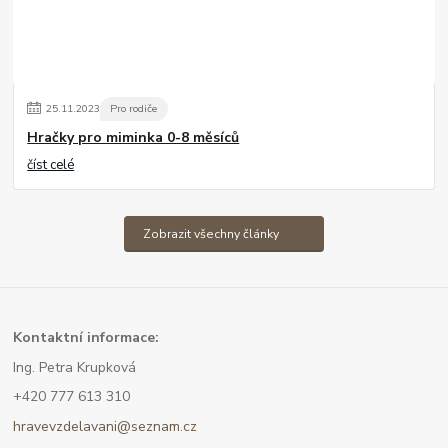
25
.
11
.
2023
Pro rodiče
Hračky pro miminka 0-8 měsíců
číst celé
Zobrazit všechny články
Kont
aktní informace:
Ing. Petra Krupková
+420 777 613 310
hravevzdelavani@seznam.cz