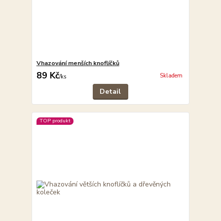
Vhazování menších knoflíčků
89 Kč
Skladem
/
ks
Detail
TOP produkt