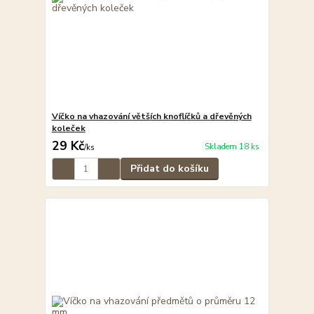
Víčko na vhazování větších knoflíčků a dřevěných
koleček
29 Kč
Skladem 18 ks
/
ks
Přidat do košíku