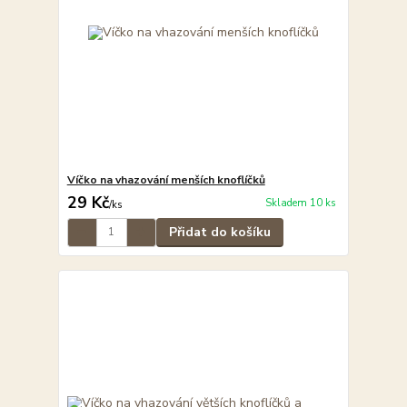
Víčko na vhazování menších knoflíčků
29 Kč
Skladem 10 ks
/
ks
Přidat do košíku