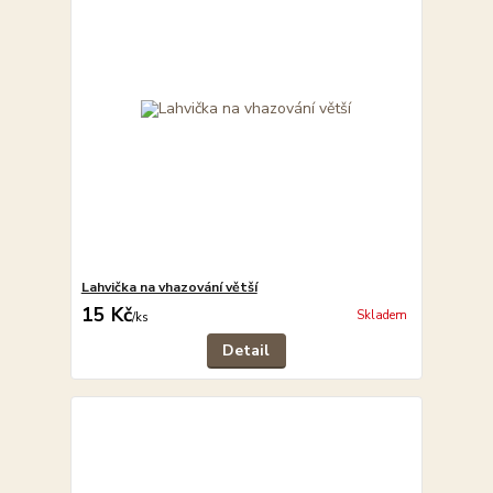
Lahvička na vhazování větší
15 Kč
Skladem
/
ks
Detail