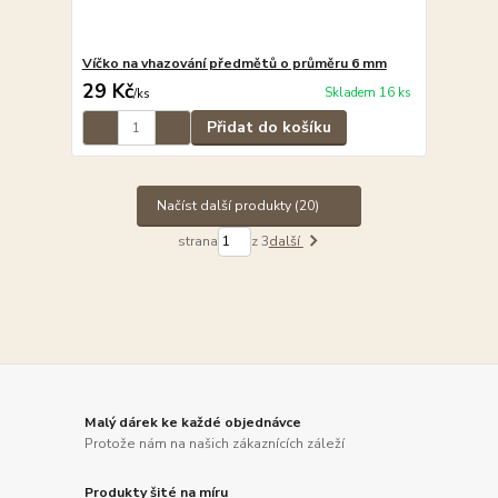
Víčko na vhazování předmětů o průměru 6 mm
29 Kč
Skladem 16 ks
/
ks
Přidat do košíku
Načíst další produkty (20)
strana
z 3
další
Malý dárek ke každé objednávce
Protože nám na našich zákaznících záleží
Produkty šité na míru