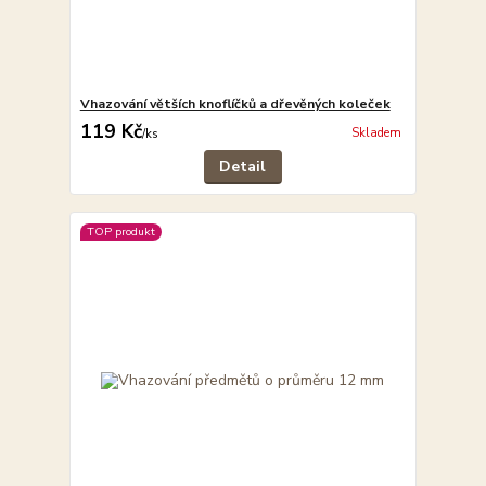
Vhazování větších knoflíčků a dřevěných koleček
119 Kč
Skladem
/
ks
Detail
TOP produkt