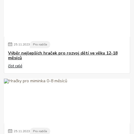
25
.
11
.
2023
Pro rodiče
Výběr nejlepších hraček pro rozvoj dětí ve věku 12-18
měsíců
číst celé
25
.
11
.
2023
Pro rodiče