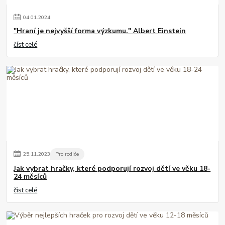
04
.
01
.
2024
"Hraní je nejvyšší forma výzkumu." Albert Einstein
číst celé
25
.
11
.
2023
Pro rodiče
Jak vybrat hračky, které podporují rozvoj dětí ve věku 18-
24 měsíců
číst celé