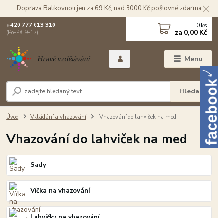
Doprava Balíkovnou jen za 69 Kč, nad 3000 Kč poštovné zdarma
0
ks
+420 777 613 310
za
0,00 Kč
(Po-Pá 9-17)
Menu
Hledat
Úvod
Vkládání a vhazování
Vhazování do lahviček na med
Vhazování do lahviček na med
Sady
Víčka na vhazování
Lahvičky na vhazování