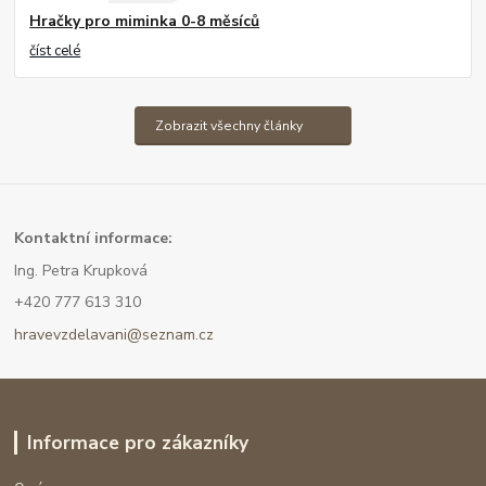
Hračky pro miminka 0-8 měsíců
číst celé
Zobrazit všechny články
Kont
aktní informace:
Ing. Petra Krupková
+420 777 613 310
hravevzdelavani@seznam.cz
Informace pro zákazníky