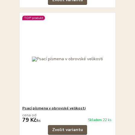
TOP produkt
Psací písmena v obrovské velikosti
cena od
79 Kč
Skladem 22 ks
/
ks
Zvolit variantu