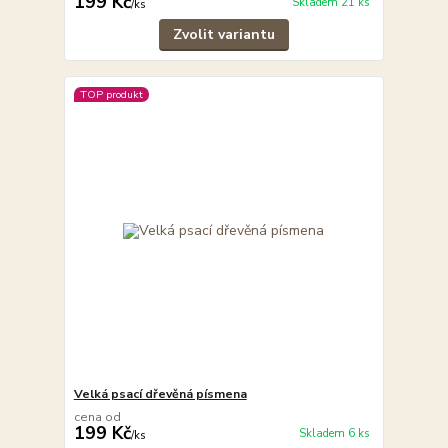
199 Kč
Skladem 21 ks
/
ks
Zvolit variantu
TOP produkt
Velká psací dřevěná písmena
cena od
199 Kč
Skladem 6 ks
/
ks