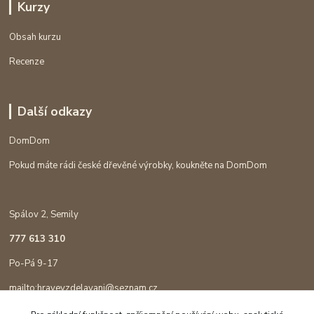
Kurzy
Obsah kurzu
Recenze
Další odkazy
DomDom
Pokud máte rádi české dřevěné výrobky, koukněte na DomDom
Spálov 2, Semily
777 613 310
Po-Pá 9-17
mailto:hravevzdelavani@seznam.cz