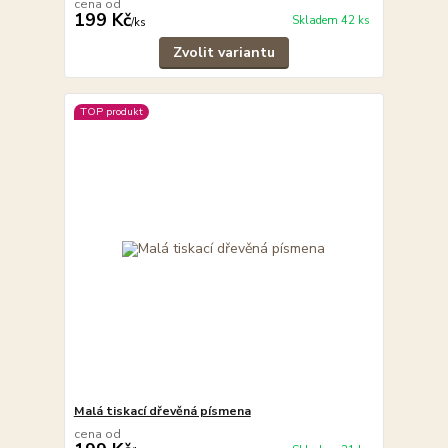
cena od
199 Kč
Skladem 42 ks
/
ks
Zvolit variantu
TOP produkt
Malá tiskací dřevěná písmena
cena od