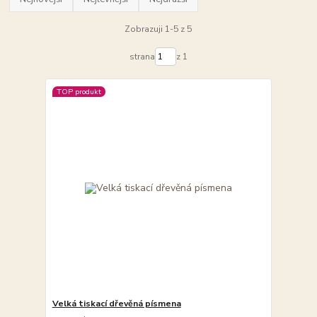
Zobrazuji 1-5 z 5
strana
z 1
TOP produkt
Velká tiskací dřevěná písmena