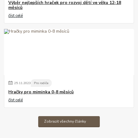
Výběr nejlepších hraček pro rozvoj dětí ve věku 12-18
měsíců
číst celé
25
.
11
.
2023
Pro rodiče
Hračky pro miminka 0-8 měsíců
číst celé
Zobrazit všechny články