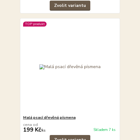
Zvolit variantu
TOP produkt
Malá psací dřevěná písmena
cena od
199 Kč
Skladem 7 ks
/
ks
Zvolit variantu