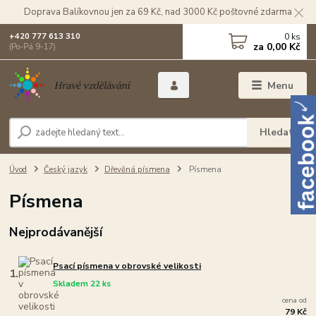
Doprava Balíkovnou jen za 69 Kč, nad 3000 Kč poštovné zdarma
0
ks
+420 777 613 310
za
0,00 Kč
(Po-Pá 9-17)
Menu
Hledat
Úvod
Český jazyk
Dřevěná písmena
Písmena
Písmena
Nejprodávanější
Psací písmena v obrovské velikosti
1.
Skladem 22 ks
cena od
79 Kč