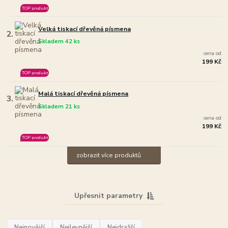
TOP produkt
Velká tiskací dřevěná písmena
2.
Skladem 42 ks
cena od
199 Kč
TOP produkt
Malá tiskací dřevěná písmena
3.
Skladem 21 ks
cena od
199 Kč
TOP produkt
zobrazit více produktů
Upřesnit parametry
Nejnovější
Nejlevnější
Nejdražší