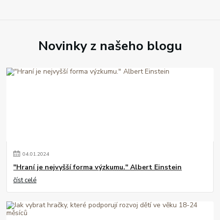
Novinky z našeho blogu
04
.
01
.
2024
"Hraní je nejvyšší forma výzkumu." Albert Einstein
číst celé