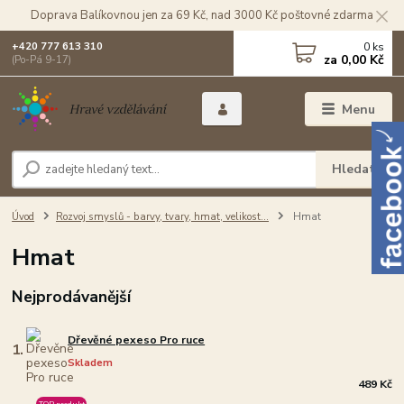
Doprava Balíkovnou jen za 69 Kč, nad 3000 Kč poštovné zdarma
0
ks
+420 777 613 310
za
0,00 Kč
(Po-Pá 9-17)
Menu
Hledat
Úvod
Rozvoj smyslů - barvy, tvary, hmat, velikost...
Hmat
Hmat
Nejprodávanější
Dřevěné pexeso Pro ruce
1.
Skladem
489 Kč
TOP produkt