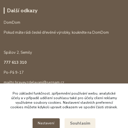
Další odkazy
DomDom
Pokud máte rádi české dřevěné výrobky, koukněte na DomDom
Spálov 2, Semily
777 613 310
Po-Pá 9-17
mailto:hravevzdelavani@seznam.cz
Pro základní funkčnost, zpříjemnění používání webu, analytické
účely a v případě udělení souhlasu také pro účely cílení reklamy
využíváme soubory cookies. Nastavení vlastních preferencí
cookies můžete kdykoli upravit odkazem ve spodní části stránek.
Souhlasím
Nastavení