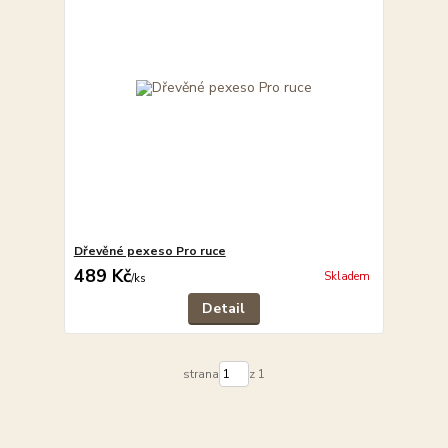
Dřevěné pexeso Pro ruce
489 Kč
Skladem
/
ks
Detail
strana
z 1