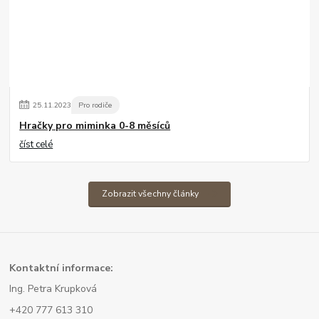
25
.
11
.
2023
Pro rodiče
Hračky pro miminka 0-8 měsíců
číst celé
Zobrazit všechny články
Kont
aktní informace:
Ing. Petra Krupková
+420 777 613 310