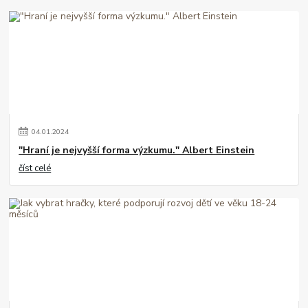
04
.
01
.
2024
"Hraní je nejvyšší forma výzkumu." Albert Einstein
číst celé