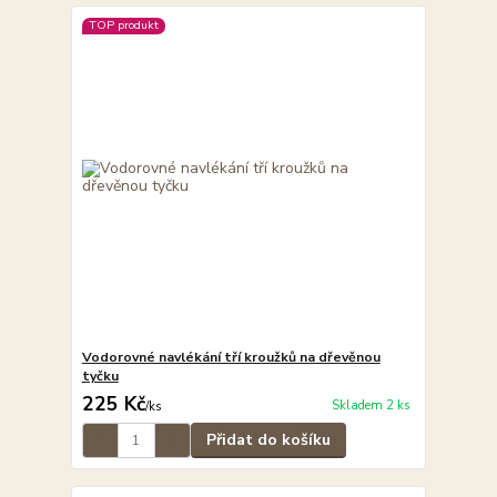
TOP produkt
Vodorovné navlékání tří kroužků na dřevěnou
tyčku
225 Kč
Skladem 2 ks
/
ks
Přidat do košíku