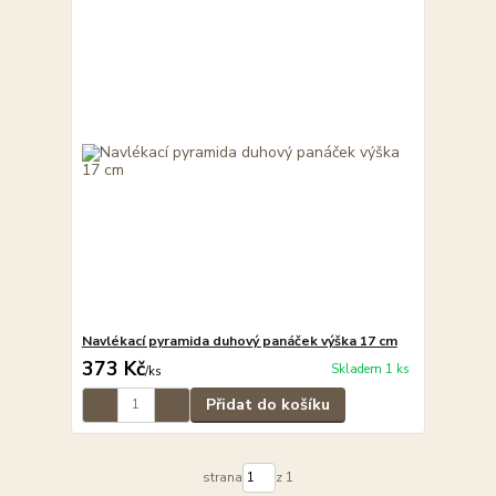
Navlékací pyramida duhový panáček výška 17 cm
373 Kč
Skladem 1 ks
/
ks
Přidat do košíku
strana
z 1