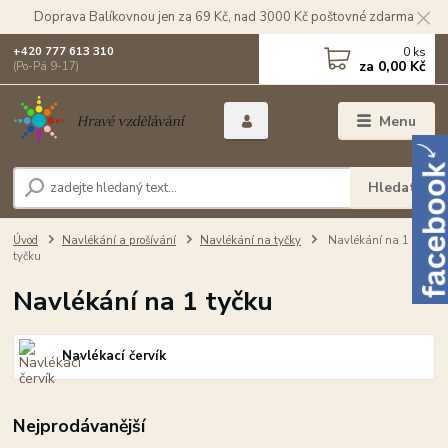
Doprava Balíkovnou jen za 69 Kč, nad 3000 Kč poštovné zdarma
0
ks
+420 777 613 310
za
0,00 Kč
(Po-Pá 9-17)
Menu
Hledat
Úvod
Navlékání a prošívání
Navlékání na tyčky
Navlékání na 1
tyčku
Navlékání na 1 tyčku
Navlékací červík
Nejprodávanější