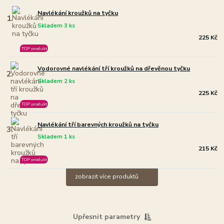
Navlékání kroužků na tyčku
1.
Skladem 3 ks
225 Kč
TOP produkt
Vodorovné navlékání tří kroužků na dřevěnou tyčku
2.
Skladem 2 ks
225 Kč
TOP produkt
Navlékání tří barevných kroužků na tyčku
3.
Skladem 1 ks
215 Kč
TOP produkt
zobrazit více produktů
Upřesnit parametry