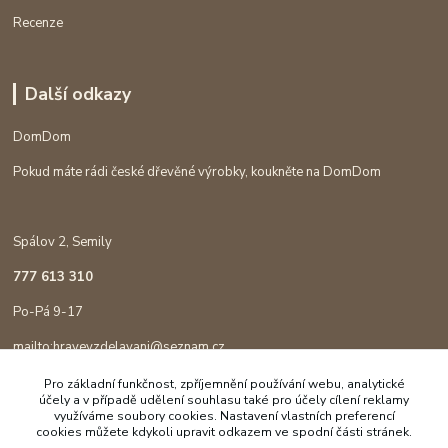
Recenze
Další odkazy
DomDom
Pokud máte rádi české dřevěné výrobky, koukněte na DomDom
Spálov 2, Semily
777 613 310
Po-Pá 9-17
mailto:hravevzdelavani@seznam.cz
Pro základní funkčnost, zpříjemnění používání webu, analytické
účely a v případě udělení souhlasu také pro účely cílení reklamy
využíváme soubory cookies. Nastavení vlastních preferencí
cookies můžete kdykoli upravit odkazem ve spodní části stránek.