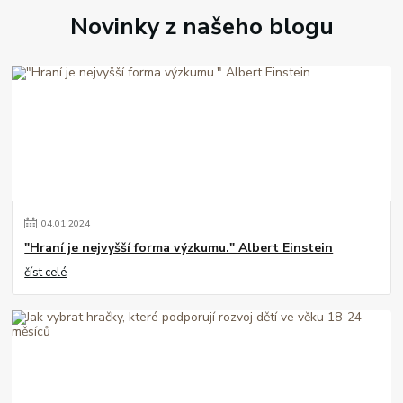
Novinky z našeho blogu
04
.
01
.
2024
"Hraní je nejvyšší forma výzkumu." Albert Einstein
číst celé