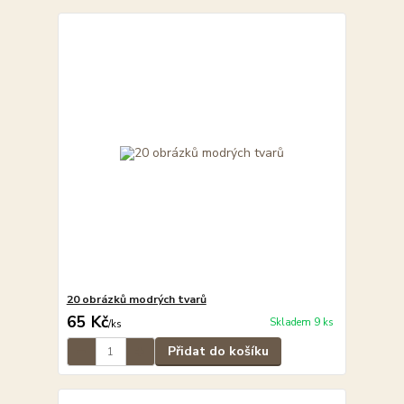
20 obrázků modrých tvarů
65 Kč
Skladem 9 ks
/
ks
Přidat do košíku