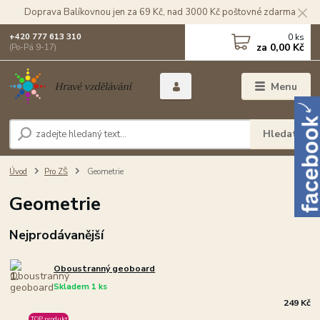
Doprava Balíkovnou jen za 69 Kč, nad 3000 Kč poštovné zdarma
0
ks
+420 777 613 310
za
0,00 Kč
(Po-Pá 9-17)
Menu
Hledat
Úvod
Pro ZŠ
Geometrie
Geometrie
Nejprodávanější
Oboustranný geoboard
1.
Skladem 1 ks
249 Kč
TOP produkt