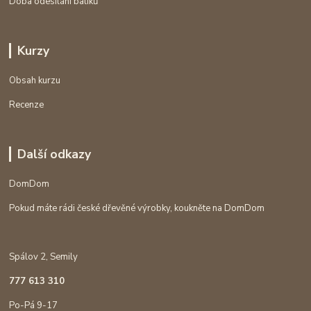
Doba odesílání balíků
Kurzy
Obsah kurzu
Recenze
Další odkazy
DomDom
Pokud máte rádi české dřevěné výrobky, koukněte na DomDom
Spálov 2, Semily
777 613 310
Po-Pá 9-17