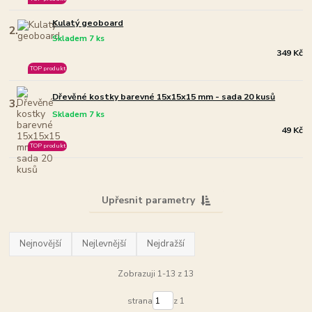
Kulatý geoboard
2.
Skladem 7 ks
349 Kč
TOP produkt
Dřevěné kostky barevné 15x15x15 mm - sada 20 kusů
3.
Skladem 7 ks
49 Kč
TOP produkt
Upřesnit parametry
Nejnovější
Nejlevnější
Nejdražší
Zobrazuji 1-13 z 13
strana
z 1