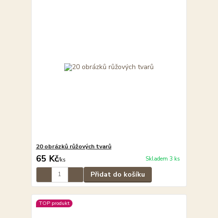
20 obrázků růžových tvarů
65 Kč
Skladem 3 ks
/
ks
Přidat do košíku
TOP produkt