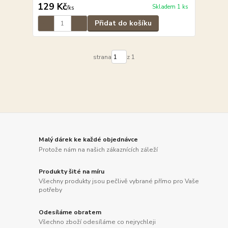
129 Kč
Skladem 1 ks
/
ks
Přidat do košíku
strana
z 1
Malý dárek ke každé objednávce
Protože nám na našich zákaznících záleží
Produkty šité na míru
Všechny produkty jsou pečlivě vybrané přímo pro Vaše
potřeby
Odesíláme obratem
Všechno zboží odesíláme co nejrychleji