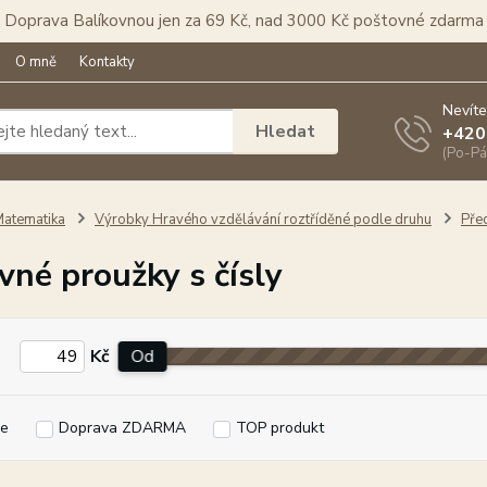
Doprava Balíkovnou jen za 69 Kč, nad 3000 Kč poštovné zdarma
O mně
Kontakty
Nevíte
Hledat
+420
(Po-Pá
atematika
Výrobky Hravého vzdělávání roztříděné podle druhu
Pře
vné proužky s čísly
Kč
Od
e
Doprava ZDARMA
TOP produkt