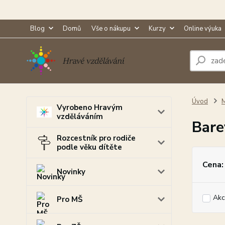
Blog
Domů
Vše o nákupu
Kurzy
Online výuka
Úvod
M
Vyrobeno Hravým
vzděláváním
Bare
Rozcestník pro rodiče
podle věku dítěte
Cena:
Novinky
Akc
Pro MŠ