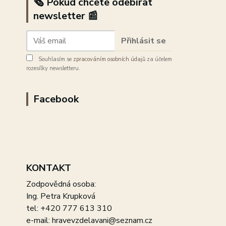
🗞️ Pokud chcete odebírat
newsletter 📰
Přihlásit se
Souhlasím se
zpracováním osobních údajů
za účelem
rozesílky newsletteru.
Facebook
KONTAKT
Zodpovědná osoba:
Ing. Petra Krupková
tel: +420 777 613 310
e-mail: hravevzdelavani@seznam.cz