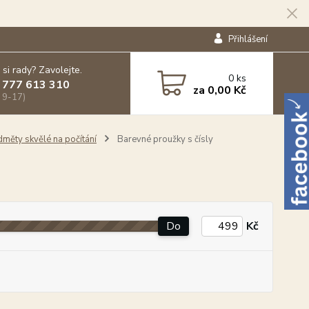
Přihlášení
 si rady? Zavolejte.
0
ks
 777 613 310
za
0,00 Kč
 9-17)
dměty skvělé na počítání
Barevné proužky s čísly
Do
Kč