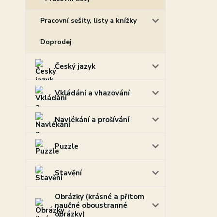
Pracovní sešity, listy a knížky
Doprodej
Český jazyk
Vkládání a vhazování
Navlékání a prošívání
Puzzle
Stavění
Obrázky (krásné a přitom
naučné oboustranné
obrázky)