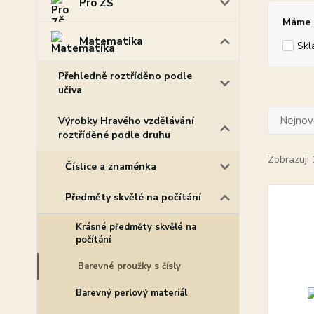
Pro ZŠ
Máme p
Matematika
Skl
Přehledně roztříděno podle
učiva
Nejnově
Výrobky Hravého vzdělávání
roztříděné podle druhu
Zobrazuji 
Číslice a znaménka
Předměty skvělé na počítání
Krásné předměty skvělé na
počítání
Barevné proužky s čísly
Barevný perlový materiál