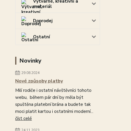
Výtvarné, kreativní a
materiál
Doprodej
Ostatní
Novinky
29.08.2024
Nové způsoby platby
Milí rodiče i ostatní návštěvníci tohoto
webu, během pár dní by měla být
spuštěna platební brána a budete tak
moci platit kartou i ostatními moderní...
číst celé
24.11.2023