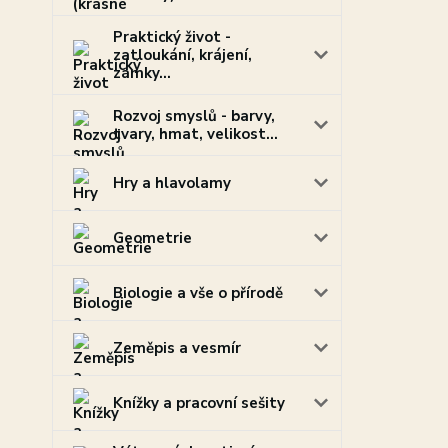
Praktický život -
zatloukání, krájení,
zámky...
Rozvoj smyslů - barvy,
tvary, hmat, velikost...
Hry a hlavolamy
Geometrie
Biologie a vše o přírodě
Zeměpis a vesmír
Knížky a pracovní sešity