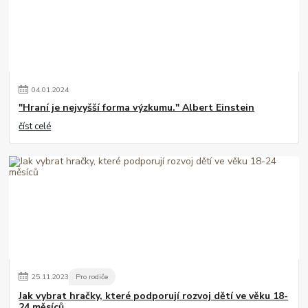
04
.
01
.
2024
"Hraní je nejvyšší forma výzkumu." Albert Einstein
číst celé
25
.
11
.
2023
Pro rodiče
Jak vybrat hračky, které podporují rozvoj dětí ve věku 18-
24 měsíců