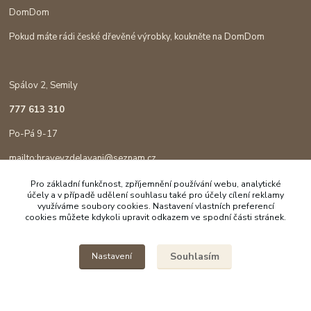
DomDom
Pokud máte rádi české dřevěné výrobky, koukněte na DomDom
Spálov 2, Semily
777 613 310
Po-Pá 9-17
mailto:hravevzdelavani@seznam.cz
Pro základní funkčnost, zpříjemnění používání webu, analytické
účely a v případě udělení souhlasu také pro účely cílení reklamy
využíváme soubory cookies. Nastavení vlastních preferencí
cookies můžete kdykoli upravit odkazem ve spodní části stránek.
Souhlasím
Nastavení
Copyright © 2023 Hravé vzdělávání
Vytvořeno na
Eshop-rychle.cz