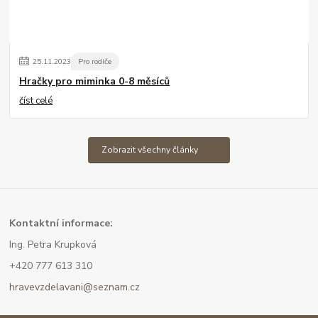
25
.
11
.
2023
Pro rodiče
Hračky pro miminka 0-8 měsíců
číst celé
Zobrazit všechny články
Kont
aktní informace:
Ing. Petra Krupková
+420 777 613 310
hravevzdelavani@seznam.cz