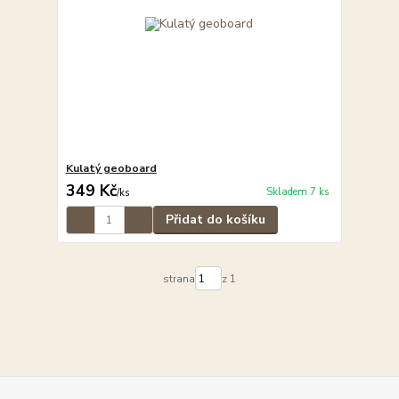
Kulatý geoboard
349 Kč
Skladem 7 ks
/
ks
Přidat do košíku
strana
z 1