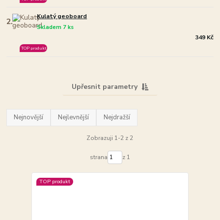
Kulatý geoboard
2.
Skladem 7 ks
349 Kč
TOP produkt
Upřesnit parametry
Nejnovější
Nejlevnější
Nejdražší
Zobrazuji 1-2 z 2
strana
z 1
TOP produkt