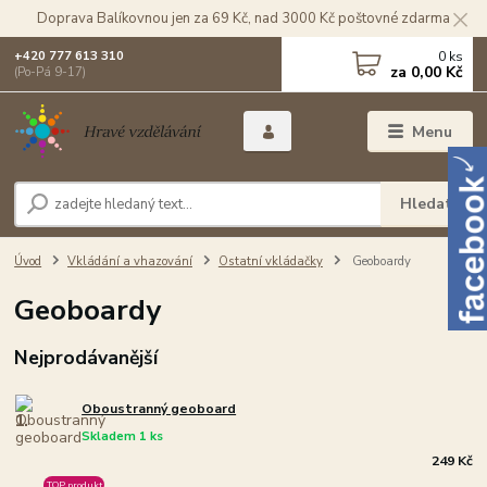
Doprava Balíkovnou jen za 69 Kč, nad 3000 Kč poštovné zdarma
0
ks
+420 777 613 310
za
0,00 Kč
(Po-Pá 9-17)
Menu
Hledat
Úvod
Vkládání a vhazování
Ostatní vkládačky
Geoboardy
Geoboardy
Nejprodávanější
Oboustranný geoboard
1.
Skladem 1 ks
249 Kč
TOP produkt