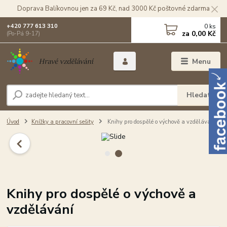
Doprava Balíkovnou jen za 69 Kč, nad 3000 Kč poštovné zdarma
0
ks
+420 777 613 310
za
0,00 Kč
(Po-Pá 9-17)
Menu
Hledat
Úvod
Knížky a pracovní sešity
Knihy pro dospělé o výchově a vzdělávání
Knihy pro dospělé o výchově a
vzdělávání