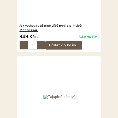
Jak vychovat úžasné dítě podle principů
Montessori
349 Kč
Skladem 1 ks
/
ks
Přidat do košíku