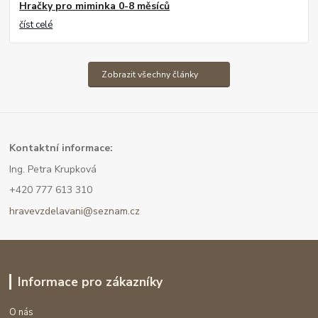
Hračky pro miminka 0-8 měsíců
číst celé
Zobrazit všechny články
Kont
aktní informace:
Ing. Petra Krupková
+420 777 613 310
hravevzdelavani@seznam.cz
Informace pro zákazníky
O nás