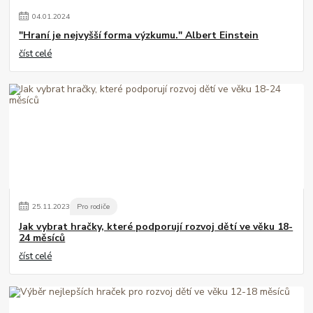
04
.
01
.
2024
"Hraní je nejvyšší forma výzkumu." Albert Einstein
číst celé
25
.
11
.
2023
Pro rodiče
Jak vybrat hračky, které podporují rozvoj dětí ve věku 18-
24 měsíců
číst celé