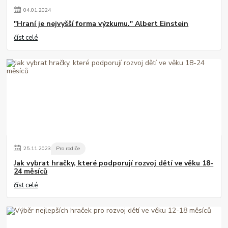
04
.
01
.
2024
"Hraní je nejvyšší forma výzkumu." Albert Einstein
číst celé
25
.
11
.
2023
Pro rodiče
Jak vybrat hračky, které podporují rozvoj dětí ve věku 18-
24 měsíců
číst celé