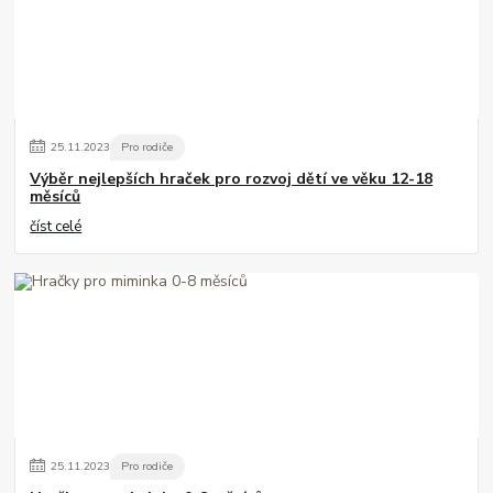
25
.
11
.
2023
Pro rodiče
Výběr nejlepších hraček pro rozvoj dětí ve věku 12-18
měsíců
číst celé
25
.
11
.
2023
Pro rodiče