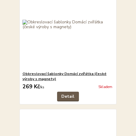
Obkreslovací šablonky Domácí zvířátka (české
výroby s magnety)
269 Kč
Skladem
/
ks
Detail