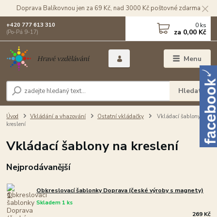
Doprava Balíkovnou jen za 69 Kč, nad 3000 Kč poštovné zdarma
0
ks
+420 777 613 310
za
0,00 Kč
(Po-Pá 9-17)
Menu
Hledat
Úvod
Vkládání a vhazování
Ostatní vkládačky
Vkládací šablony na
kreslení
Vkládací šablony na kreslení
Nejprodávanější
Obkreslovací šablonky Doprava (české výroby s magnety)
1.
Skladem 1 ks
269 Kč