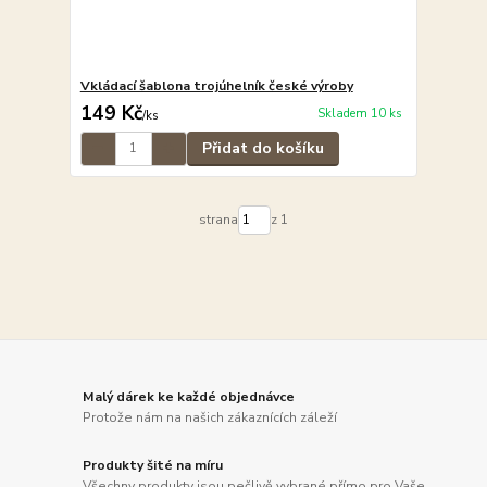
Vkládací šablona trojúhelník české výroby
149 Kč
Skladem 10 ks
/
ks
Přidat do košíku
strana
z 1
Malý dárek ke každé objednávce
Protože nám na našich zákaznících záleží
Produkty šité na míru
Všechny produkty jsou pečlivě vybrané přímo pro Vaše