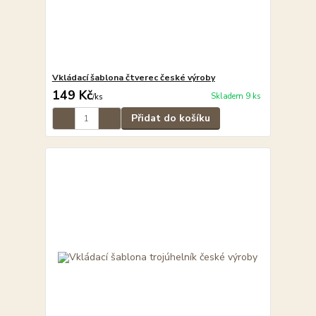
Vkládací šablona čtverec české výroby
149 Kč
Skladem 9 ks
/
ks
Přidat do košíku