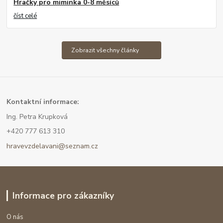
Hračky pro miminka 0-8 měsíců
číst celé
Zobrazit všechny články
Kont
aktní informace:
Ing. Petra Krupková
+420 777 613 310
hravevzdelavani@seznam.cz
Informace pro zákazníky
O nás