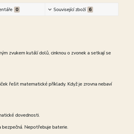
ntáře
0
Související zboží
6
emným zvukem kutálí dolů, cinknou o zvonek a setkají se
ek řešit matematické příklady. Když je zrovna nebaví
matické dovednosti.
a bezpečná. Nepotřebuje baterie.