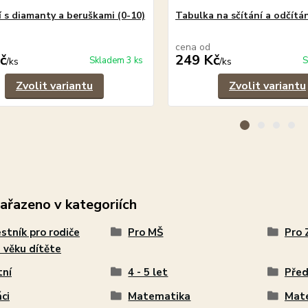
í s diamanty a beruškami (0-10)
Tabulka na sčítání a odčítá
cena od
č
249 Kč
Skladem 3 ks
S
/
ks
/
ks
Zvolit variantu
Zvolit variantu
zařazeno v kategoriích
stník pro rodiče
Pro MŠ
Pro 
 věku dítěte
tní
4 - 5 let
Před
ci
Matematika
Mat