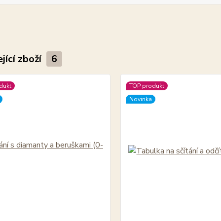
jící zboží
6
dukt
TOP produkt
Novinka