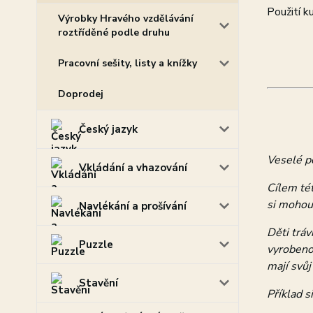
Použití k
Výrobky Hravého vzdělávání
roztříděné podle druhu
Pracovní sešity, listy a knížky
Doprodej
Český jazyk
Veselé po
Vkládání a vhazování
Cílem tét
si mohou
Navlékání a prošívání
Děti trá
Puzzle
vyrobenou
mají svů
Stavění
Příklad s