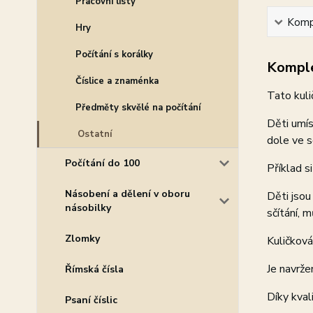
Pracovní listy
Kompl
Hry
Počítání s korálky
Komple
Číslice a znaménka
Tato kuli
Předměty skvělé na počítání
Děti umís
Ostatní
dole ve s
Počítání do 100
Příklad s
Násobení a dělení v oboru
Děti jsou
násobilky
sčítání, 
Zlomky
Kuličková
Je navrž
Římská čísla
Díky kva
Psaní číslic