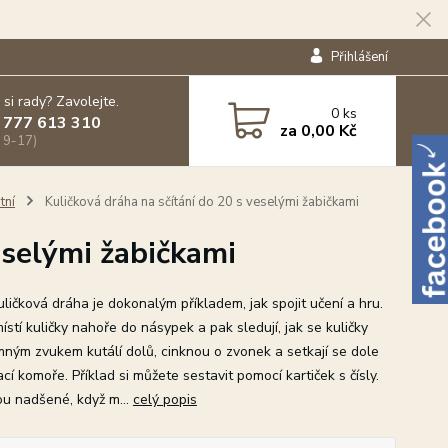
Přihlášení
 si rady? Zavolejte.
0
ks
 777 613 310
za
0,00 Kč
 9-17)
tní
Kuličková dráha na sčítání do 20 s veselými žabičkami
eselými žabičkami
ličková dráha je dokonalým příkladem, jak spojit učení a hru.
ístí kuličky nahoře do násypek a pak sledují, jak se kuličky
emným zvukem kutálí dolů, cinknou o zvonek a setkají se dole
ací komoře. Příklad si můžete sestavit pomocí kartiček s čísly.
sou nadšené, když m...
celý popis