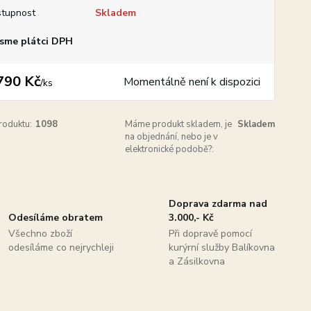
tupnost
Skladem
sme plátci DPH
790 Kč
Momentálně není k dispozici
/
ks
roduktu:
1098
Máme produkt skladem, je
Skladem
na objednání, nebo je v
elektronické podobě?:
Doprava zdarma nad
Odesíláme obratem
3.000,- Kč
Všechno zboží
Při dopravě pomocí
odesíláme co nejrychleji
kurýrní služby Balíkovna
a Zásilkovna