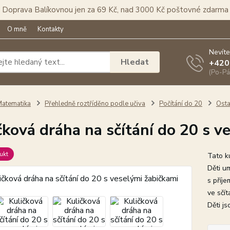
Doprava Balíkovnou jen za 69 Kč, nad 3000 Kč poštovné zdarma
O mně
Kontakty
Nevíte
Hledat
+420
(Po-Pá
atematika
Přehledně roztříděno podle učiva
Počítání do 20
Osta
čková dráha na sčítání do 20 s v
ukt
Tato ku
Děti um
s příj
ve sčít
Děti j