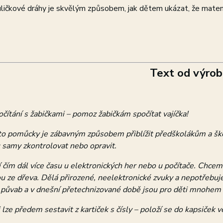
uličkové dráhy je skvělým způsobem, jak dětem ukázat, že mate
Text od výrob
čítání s žabičkami – pomoz žabičkám spočítat vajíčka!
o pomůcky je zábavným způsobem přiblížit předškolákům a školá
 samy zkontrolovat nebo opravit.
ví čím dál více času u elektronických her nebo u počítače. Ch
 ze dřeva. Dělá přirozené, neelektronické zvuky a nepotřebuje
j půvab a v dnešní přetechnizované době jsou pro děti mnohem 
i lze předem sestavit z kartiček s čísly – položí se do kapsiček