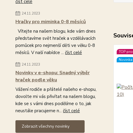
číst celé
24.11.2023
Hračky pro miminka 0-8 měsíců
Vítejte na našem blogu, kde vám dnes
Souvise
představíme svět hraček a vzdělávacích
pomůcek pro nejmenší děti ve věku 0-8
TOP pro
měsíců. V naší nabídce ...
číst celé
Novinka
24.11.2023
Novinky v e-shopu: Snadný výběr
hraček podle věku
Vážení rodiče a přátelé našeho e-shopu,
dovolte mi vás přivítat na našem blogu,
kde se s vámi dnes podělíme o to, jak
neustále pracujeme n...
číst celé
Zobrazit všechny novinky