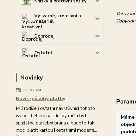
Knížky a pracovní sešity
Varování.
Výtvarné, kreativní a
Copyright
materiál
Doprodej
Ostatní
Novinky
29.08.2024
Nové způsoby platby
Param
Milí rodiče i ostatní návštěvníci tohoto
webu, během pár dní by měla být
Máme 
spuštěna platební brána a budete tak
objedn
moci platit kartou i ostatními moderní...
podob