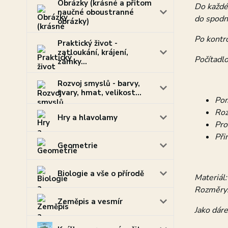
Obrázky (krásné a přitom
Do každé
naučné oboustranné
do spodní
obrázky)
Po kontr
Praktický život -
zatloukání, krájení,
Počítadlo
zámky...
Rozvoj smyslů - barvy,
tvary, hmat, velikost...
Pom
Roz
Hry a hlavolamy
Pro
Při
Geometrie
Biologie a vše o přírodě
Materiál:
Rozměry:
Zeměpis a vesmír
Jako dáre