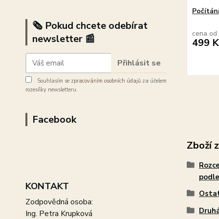
Počítán
🗞️ Pokud chcete odebírat
cena od
newsletter 📰
499 K
Přihlásit se
Souhlasím se
zpracováním osobních údajů
za účelem
rozesílky newsletteru.
Facebook
Zboží 
Rozce
podle
KONTAKT
Osta
Zodpovědná osoba:
Druhá
Ing. Petra Krupková