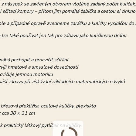
 z násypek se zavřeným otvorem vložíme zadaný počet kuliček. 
 sčítací komory – přitom jim pomáhá žabička a cestou si cinkn
ole a případné opravě zvedneme zarážku a kuličky vyskáčou do 
 lze také používat jen tak pro zábavu jako kuličkovou dráhu.
áhá pochopit a procvičit sčítání.
víjí hmatové a smyslové dovednosti
cvičuje jemnou motoriku
náší zábavu při získávání základních matematických návyků
 březová překližka, ocelové kuličky, plexisklo
 cca 30 × 31 cm
k praktický látkový pytlíček na kuličky.