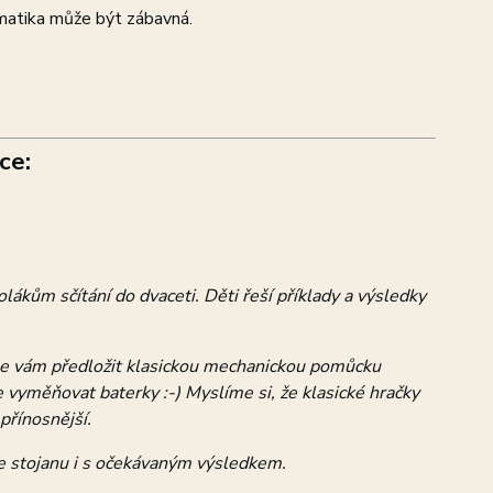
matika může být zábavná.
ce:
kům sčítání do dvaceti. Děti řeší příklady a výsledky
ceme vám předložit klasickou mechanickou pomůcku
 vyměňovat baterky :-) Myslíme si, že klasické hračky
přínosnější.
 ve stojanu i s očekávaným výsledkem.