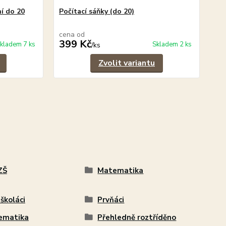
ní do 20
Počítací sáňky (do 20)
Vkl
10)
cena od
ce
399 Kč
9
kladem 7 ks
Skladem 2 ks
/
ks
Zvolit variantu
ZŠ
Matematika
školáci
Prvňáci
ematika
Přehledně roztříděno