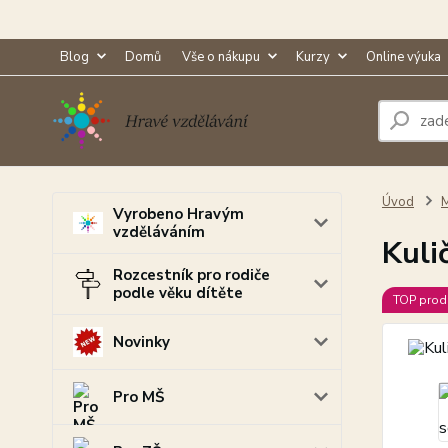
Blog
Domů
Vše o nákupu
Kurzy
Online výuka
Úvod
M
Vyrobeno Hravým
vzděláváním
Kuli
Rozcestník pro rodiče
podle věku dítěte
TOP prod
Novinky
Pro MŠ