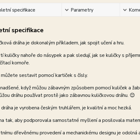
etní specifikace
Parametry
Kome
tní specifikace
čková dráha je dokonalým příkladem, jak spojit učení a hru.
tí kuličky nahoře do násypek a pak sledují, jak se kuličky s příj
čítací komoře.
i můžete sestavit pomocí kartiček s čísly.
 nadšené, když můžou zábavným způsobem pomocí kuliček a žabič
můžou dráhu používat prostě jako zábavnou kuličkovou dráhu. 😊
 dráha je vyrobena českým truhlářem, je kvalitní a moc hezká.
ena tak, aby podporovala samostatné myšlení a posilovala mate
litnímu dřevěnému provedení a mechanickému designu je odolná 