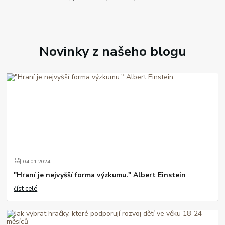
Novinky z našeho blogu
04
.
01
.
2024
"Hraní je nejvyšší forma výzkumu." Albert Einstein
číst celé