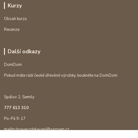
Kurzy
Obsah kurzu
Recenze
Další odkazy
DomDom
Pokud máte rádi české dřevěné výrobky, koukněte na DomDom
Spálov 2, Semily
777 613 310
Po-Pá 9-17
mailto:hravevzdelavani@seznam.cz