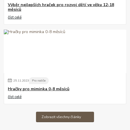
Výběr nejlepších hraček pro rozvoj dětí ve věku 12-18
měsíců
číst celé
25
.
11
.
2023
Pro rodiče
Hračky pro miminka 0-8 měsíců
číst celé
Zobrazit všechny články