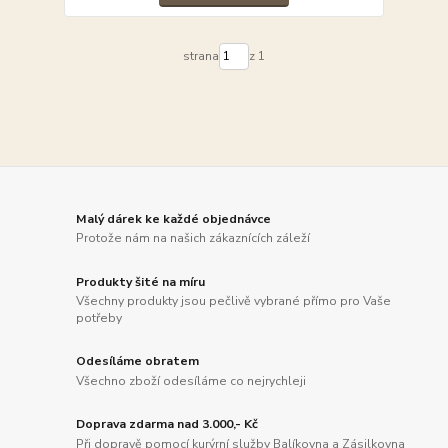
strana
z 1
Malý dárek ke každé objednávce
Protože nám na našich zákaznících záleží
Produkty šité na míru
Všechny produkty jsou pečlivě vybrané přímo pro Vaše
potřeby
Odesíláme obratem
Všechno zboží odesíláme co nejrychleji
Doprava zdarma nad 3.000,- Kč
Při dopravě pomocí kurýrní služby Balíkovna a Zásilkovna