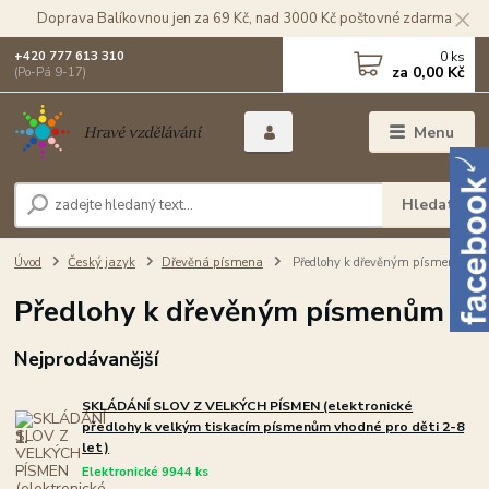
Doprava Balíkovnou jen za 69 Kč, nad 3000 Kč poštovné zdarma
0
ks
+420 777 613 310
za
0,00 Kč
(Po-Pá 9-17)
Menu
Hledat
Úvod
Český jazyk
Dřevěná písmena
Předlohy k dřevěným písmenům
Předlohy k dřevěným písmenům
Nejprodávanější
SKLÁDÁNÍ SLOV Z VELKÝCH PÍSMEN (elektronické
předlohy k velkým tiskacím písmenům vhodné pro děti 2-8
1.
let)
Elektronické 9944 ks