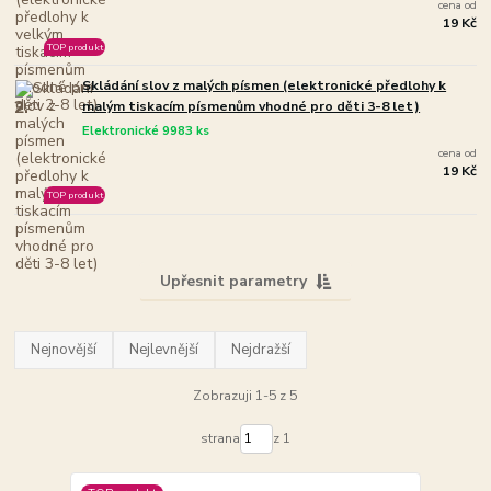
cena od
19 Kč
TOP produkt
Skládání slov z malých písmen (elektronické předlohy k
2.
malým tiskacím písmenům vhodné pro děti 3-8 let)
Elektronické 9983 ks
cena od
19 Kč
TOP produkt
Upřesnit parametry
Nejnovější
Nejlevnější
Nejdražší
Zobrazuji 1-5 z 5
strana
z 1