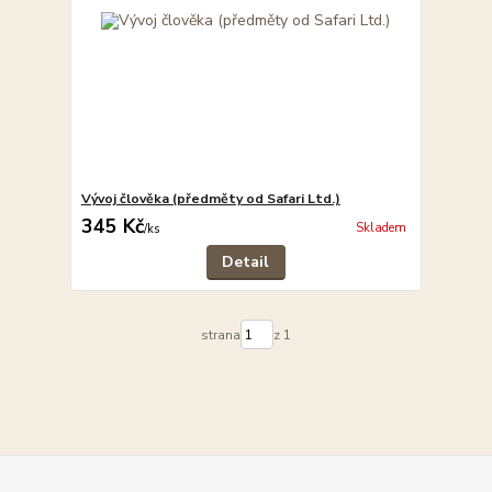
Vývoj člověka (předměty od Safari Ltd.)
345 Kč
Skladem
/
ks
Detail
strana
z 1