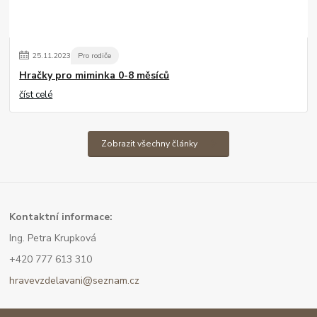
25
.
11
.
2023
Pro rodiče
Hračky pro miminka 0-8 měsíců
číst celé
Zobrazit všechny články
Kont
aktní informace:
Ing. Petra Krupková
+420 777 613 310
hravevzdelavani@seznam.cz