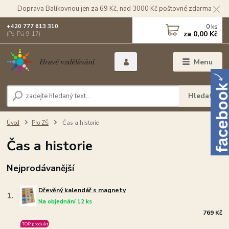
Doprava Balíkovnou jen za 69 Kč, nad 3000 Kč poštovné zdarma
0
ks
+420 777 613 310
za
0,00 Kč
(Po-Pá 9-17)
Menu
Hledat
Úvod
Pro ZŠ
Čas a historie
Čas a historie
Nejprodávanější
Dřevěný kalendář s magnety
1.
Na objednání 12 ks
769 Kč
TOP produkt