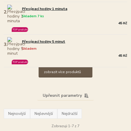
Přesýpací hodiny 1 minuta
2.
Skladem 7 ks
45 Kč
TOP produkt
Přesýpací hodiny 5 minut
3.
Skladem
45 Kč
TOP produkt
zobrazit více produktů
Upřesnit parametry
Nejnovější
Nejlevnější
Nejdražší
Zobrazuji 1-7 z 7