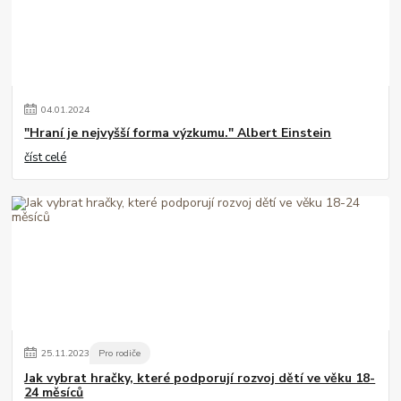
04
.
01
.
2024
"Hraní je nejvyšší forma výzkumu." Albert Einstein
číst celé
25
.
11
.
2023
Pro rodiče
Jak vybrat hračky, které podporují rozvoj dětí ve věku 18-
24 měsíců