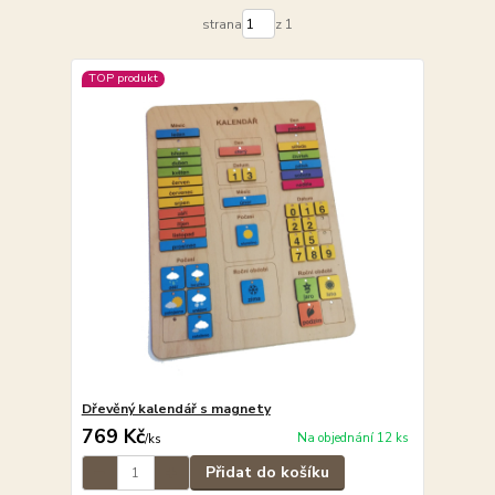
strana
z 1
TOP produkt
Dřevěný kalendář s magnety
769 Kč
Na objednání 12 ks
/
ks
Přidat do košíku