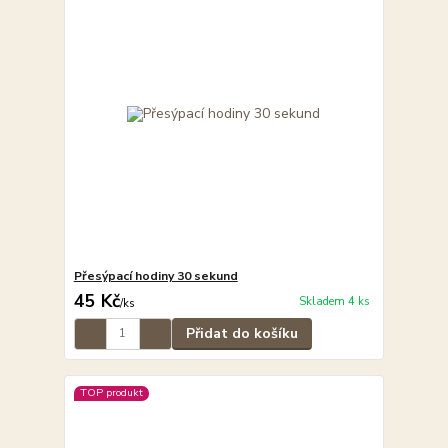
Přesýpací hodiny 30 sekund
45 Kč
Skladem 4 ks
/
ks
Přidat do košíku
TOP produkt