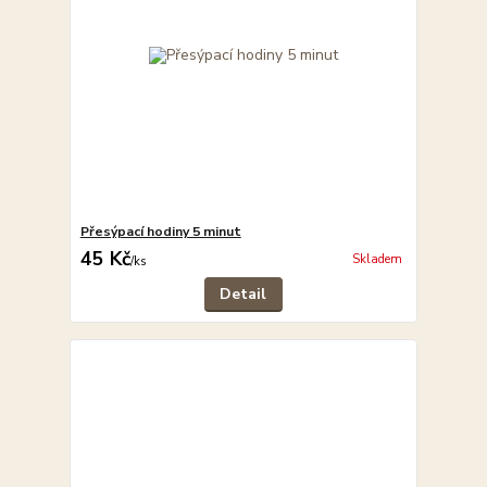
Přesýpací hodiny 5 minut
45 Kč
Skladem
/
ks
Detail