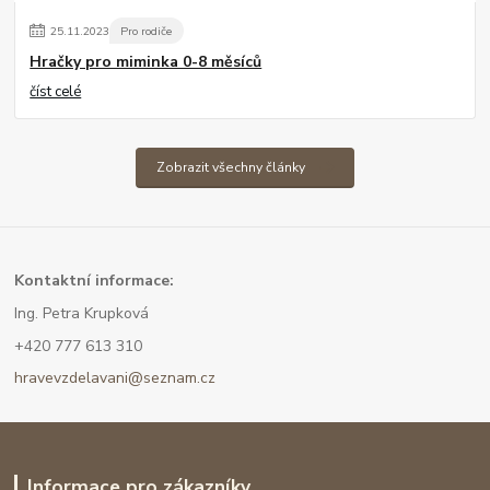
25
.
11
.
2023
Pro rodiče
Hračky pro miminka 0-8 měsíců
číst celé
Zobrazit všechny články
Kont
aktní informace:
Ing. Petra Krupková
+420 777 613 310
hravevzdelavani@seznam.cz
Informace pro zákazníky