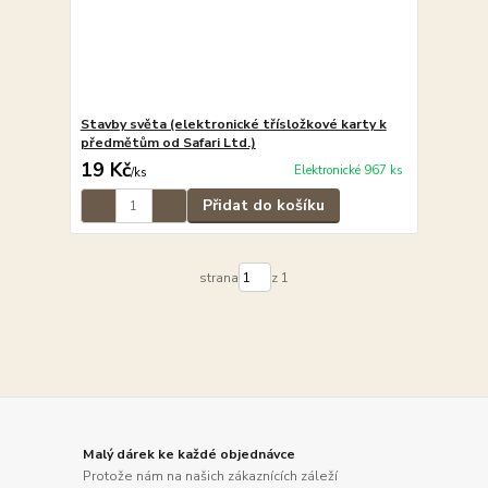
Stavby světa (elektronické třísložkové karty k
předmětům od Safari Ltd.)
19 Kč
Elektronické 967 ks
/
ks
Přidat do košíku
strana
z 1
Malý dárek ke každé objednávce
Protože nám na našich zákaznících záleží