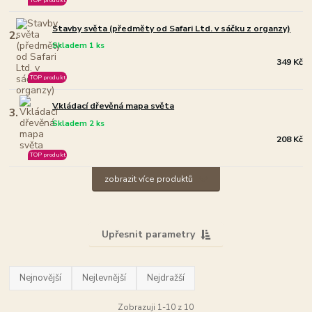
Stavby světa (předměty od Safari Ltd. v sáčku z organzy)
2.
Skladem 1 ks
349 Kč
TOP produkt
Vkládací dřevěná mapa světa
3.
Skladem 2 ks
208 Kč
TOP produkt
zobrazit více produktů
Upřesnit parametry
Nejnovější
Nejlevnější
Nejdražší
Zobrazuji 1-10 z 10