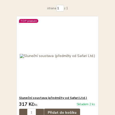
strana
z 1
TOP produkt
Sluneční soustava (předměty od Safari Ltd.)
317 Kč
Skladem 2 ks
/
ks
Přidat do košíku