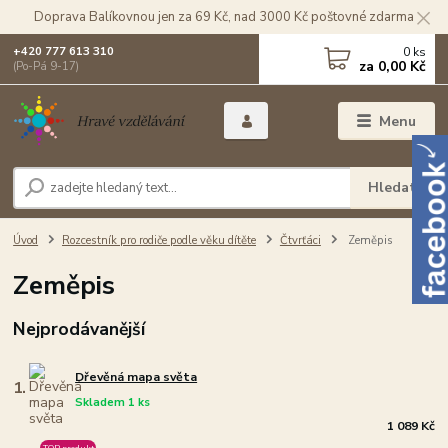
Doprava Balíkovnou jen za 69 Kč, nad 3000 Kč poštovné zdarma
0
ks
+420 777 613 310
za
0,00 Kč
(Po-Pá 9-17)
Menu
Hledat
Úvod
Rozcestník pro rodiče podle věku dítěte
Čtvrťáci
Zeměpis
Zeměpis
Nejprodávanější
Dřevěná mapa světa
1.
Skladem 1 ks
1 089 Kč
TOP produkt