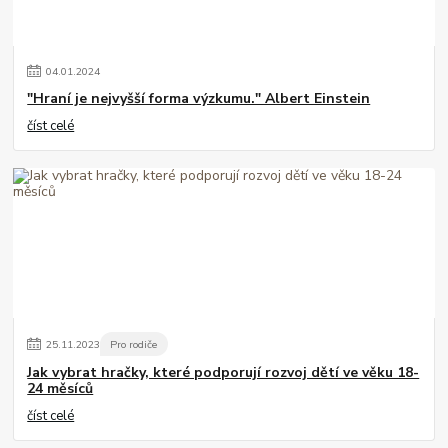
04
.
01
.
2024
"Hraní je nejvyšší forma výzkumu." Albert Einstein
číst celé
25
.
11
.
2023
Pro rodiče
Jak vybrat hračky, které podporují rozvoj dětí ve věku 18-
24 měsíců
číst celé