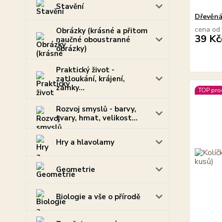
Stavění
Dřevěná
cena od
Obrázky (krásné a přitom
39 Kč
naučné oboustranné
obrázky)
Praktický život -
zatloukání, krájení,
zámky...
TOP pro
Rozvoj smyslů - barvy,
tvary, hmat, velikost...
Hry a hlavolamy
Geometrie
Biologie a vše o přírodě