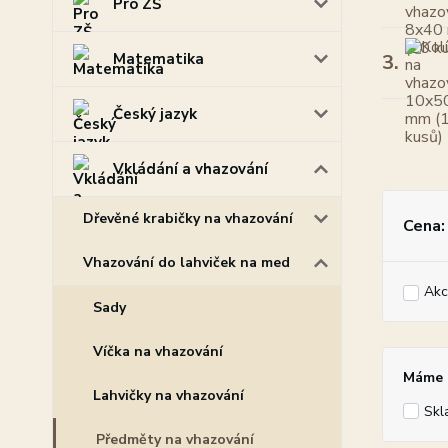
Pro ZŠ
Matematika
3.
Český jazyk
Vkládání a vhazování
Dřevěné krabičky na vhazování
Cena:
Vhazování do lahviček na med
Akc
Sady
Víčka na vhazování
Máme p
Lahvičky na vhazování
Skl
Předměty na vhazování