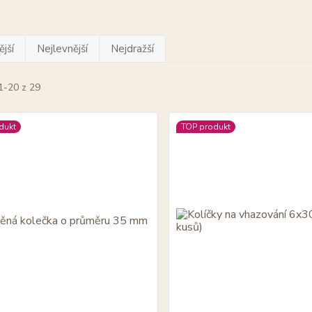
jší
Nejlevnější
Nejdražší
1-20 z 29
dukt
TOP produkt