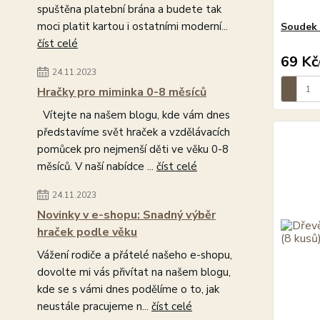
spuštěna platební brána a budete tak
moci platit kartou i ostatními moderní...
Soudek 
číst celé
69 Kč
24.11.2023
Hračky pro miminka 0-8 měsíců
Vítejte na našem blogu, kde vám dnes
představíme svět hraček a vzdělávacích
pomůcek pro nejmenší děti ve věku 0-8
měsíců. V naší nabídce ...
číst celé
24.11.2023
Novinky v e-shopu: Snadný výběr
hraček podle věku
Vážení rodiče a přátelé našeho e-shopu,
dovolte mi vás přivítat na našem blogu,
kde se s vámi dnes podělíme o to, jak
neustále pracujeme n...
číst celé