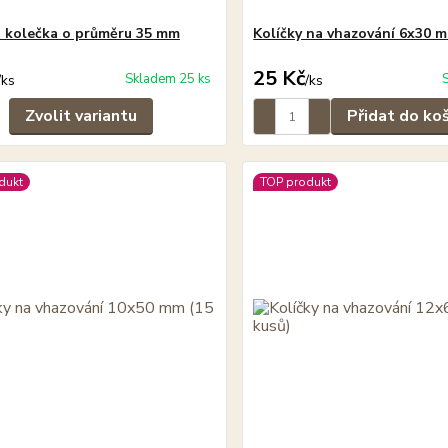
 kolečka o průměru 35 mm
Kolíčky na vhazování 6x30 m
25 Kč
Skladem 25 ks
/
ks
/
ks
Zvolit variantu
Přidat do ko
dukt
TOP produkt