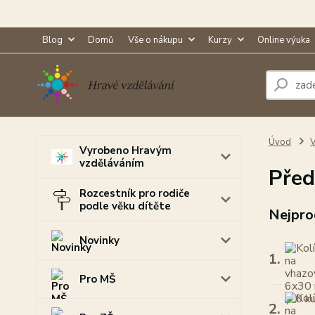
Blog
Domů
Vše o nákupu
Kurzy
Online výuka
Úvod
V
Vyrobeno Hravým
vzděláváním
Před
Rozcestník pro rodiče
podle věku dítěte
Nejpro
Novinky
1.
Pro MŠ
2.