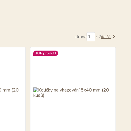
strana
z 2
další
TOP produkt