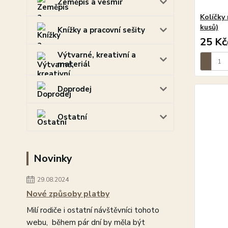
Zeměpis a vesmír
Kolíčky
kusů)
Knížky a pracovní sešity
25 Kč
Výtvarné, kreativní a
materiál
Doprodej
Ostatní
Novinky
29.08.2024
Nové způsoby platby
Milí rodiče i ostatní návštěvníci tohoto
webu, během pár dní by měla být