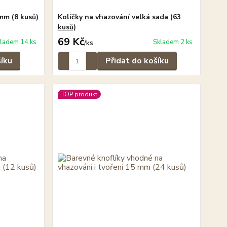
mm (8 kusů)
Kolíčky na vhazování velká sada (63
kusů)
69 Kč
ladem 14 ks
Skladem 2 ks
/
ks
šíku
Přidat do košíku
TOP produkt