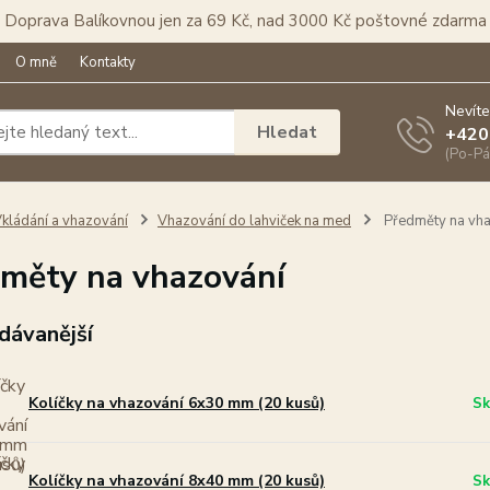
Doprava Balíkovnou jen za 69 Kč, nad 3000 Kč poštovné zdarma
O mně
Kontakty
Nevíte
Hledat
+420
(Po-Pá
kládání a vhazování
Vhazování do lahviček na med
Předměty na vha
měty na vhazování
dávanější
Kolíčky na vhazování 6x30 mm (20 kusů)
Sk
Kolíčky na vhazování 8x40 mm (20 kusů)
Sk