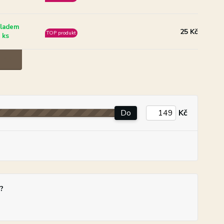
ladem
25 Kč
TOP produkt
 ks
Do
Kč
?