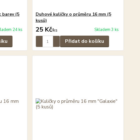
 barev (5
Duhové kuličky o průměru 16 mm (5
kusů)
25 Kč
ladem 24 ks
Skladem 3 ks
/
ks
šíku
Přidat do košíku