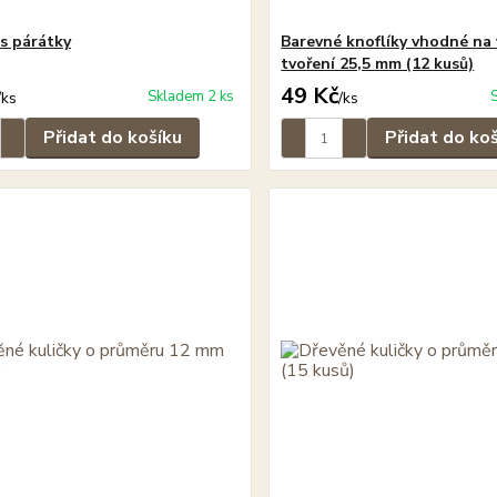
s párátky
Barevné knoflíky vhodné na 
tvoření 25,5 mm (12 kusů)
49 Kč
Skladem 2 ks
/
ks
/
ks
Přidat do košíku
Přidat do ko