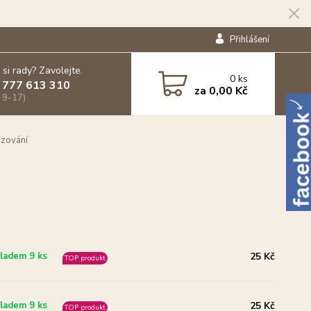
Přihlášení
 si rady? Zavolejte.
0
ks
 777 613 310
za
0,00 Kč
 9-17)
zování
25 Kč
ladem 9 ks
TOP produkt
25 Kč
ladem 9 ks
TOP produkt