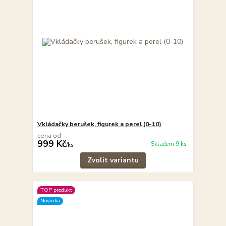
Vkládačky berušek, figurek a perel (0-10)
cena od
999 Kč
Skladem 9 ks
/
ks
Zvolit variantu
TOP produkt
Novinka