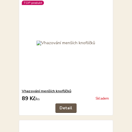
TOP produkt
Vhazování menších knoflíčků
89 Kč
Skladem
/
ks
Detail