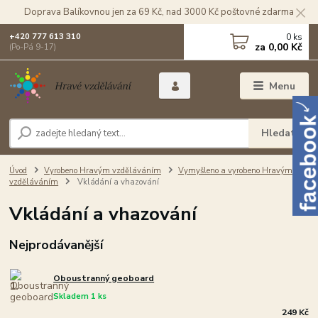
Doprava Balíkovnou jen za 69 Kč, nad 3000 Kč poštovné zdarma
0
ks
+420 777 613 310
za
0,00 Kč
(Po-Pá 9-17)
Menu
Hledat
Úvod
Vyrobeno Hravým vzděláváním
Vymyšleno a vyrobeno Hravým
vzděláváním
Vkládání a vhazování
Vkládání a vhazování
Nejprodávanější
Oboustranný geoboard
1.
Skladem 1 ks
249 Kč