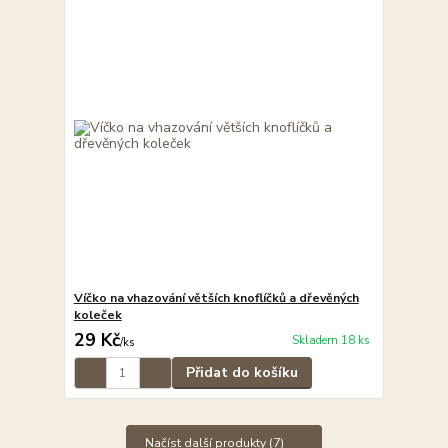
Víčko na vhazování větších knoflíčků a dřevěných
koleček
29 Kč
Skladem 18 ks
/
ks
Přidat do košíku
Načíst další produkty (7)