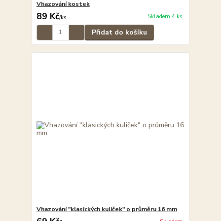
Vhazování kostek
89 Kč
Skladem 4 ks
/
ks
Přidat do košíku
Vhazování "klasických kuliček" o průměru 16 mm