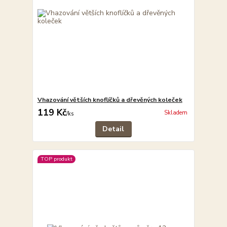
Vhazování větších knoflíčků a dřevěných koleček
119 Kč
Skladem
/
ks
Detail
TOP produkt