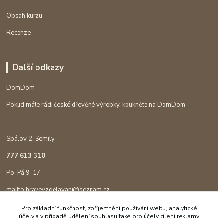
Obsah kurzu
Recenze
Další odkazy
DomDom
Pokud máte rádi české dřevěné výrobky, koukněte na DomDom
Spálov 2, Semily
777 613 310
Po-Pá 9-17
mailto:hravevzdelavani@seznam.cz
Pro základní funkčnost, zpříjemnění používání webu, analytické
účely a v případě udělení souhlasu také pro účely cílení reklamy