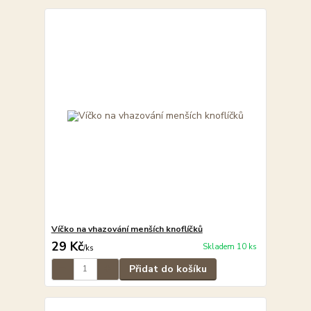
Víčko na vhazování menších knoflíčků
29 Kč
Skladem 10 ks
/
ks
Přidat do košíku