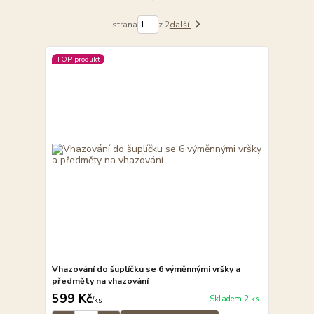
strana
z 2
další
TOP produkt
Vhazování do šuplíčku se 6 výměnnými vršky a
předměty na vhazování
599 Kč
Skladem 2 ks
/
ks