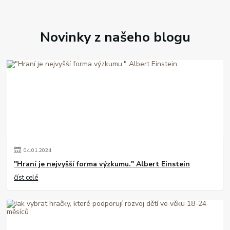
Novinky z našeho blogu
04
.
01
.
2024
"Hraní je nejvyšší forma výzkumu." Albert Einstein
číst celé