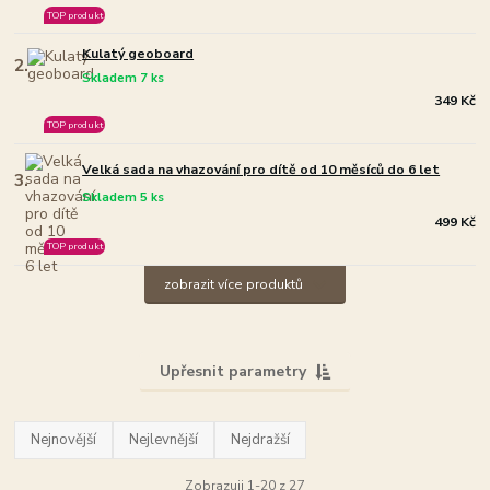
TOP produkt
Kulatý geoboard
2.
Skladem 7 ks
349 Kč
TOP produkt
Velká sada na vhazování pro dítě od 10 měsíců do 6 let
3.
Skladem 5 ks
499 Kč
TOP produkt
zobrazit více produktů
Upřesnit parametry
Nejnovější
Nejlevnější
Nejdražší
Zobrazuji 1-20 z 27