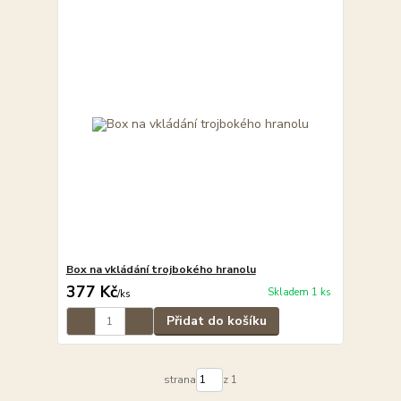
Box na vkládání trojbokého hranolu
377 Kč
Skladem 1 ks
/
ks
Přidat do košíku
strana
z 1