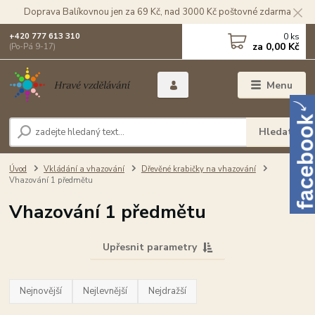
Doprava Balíkovnou jen za 69 Kč, nad 3000 Kč poštovné zdarma
0
ks
+420 777 613 310
za
0,00 Kč
(Po-Pá 9-17)
Menu
Hledat
Úvod
Vkládání a vhazování
Dřevěné krabičky na vhazování
Vhazování 1 předmětu
Vhazování 1 předmětu
Upřesnit parametry
Nejnovější
Nejlevnější
Nejdražší