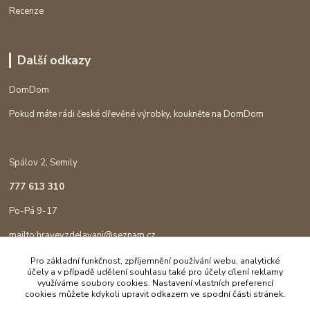
Recenze
Další odkazy
DomDom
Pokud máte rádi české dřevěné výrobky, koukněte na DomDom
Spálov 2, Semily
777 613 310
Po-Pá 9-17
mailto:hravevzdelavani@seznam.cz
Pro základní funkčnost, zpříjemnění používání webu, analytické
účely a v případě udělení souhlasu také pro účely cílení reklamy
využíváme soubory cookies. Nastavení vlastních preferencí
cookies můžete kdykoli upravit odkazem ve spodní části stránek.