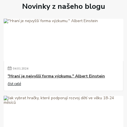
Novinky z našeho blogu
04
.
01
.
2024
"Hraní je nejvyšší forma výzkumu." Albert Einstein
číst celé