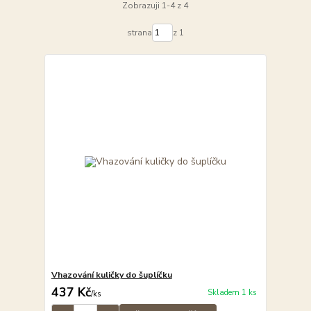
Zobrazuji 1-4 z 4
strana
z 1
Vhazování kuličky do šuplíčku
437 Kč
Skladem 1 ks
/
ks