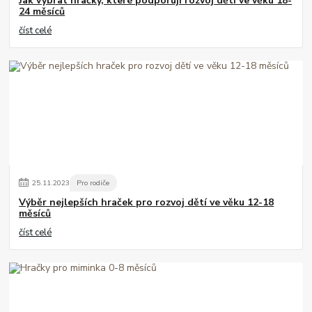
Jak vybrat hračky, které podporují rozvoj dětí ve věku 18-
24 měsíců
číst celé
25
.
11
.
2023
Pro rodiče
Výběr nejlepších hraček pro rozvoj dětí ve věku 12-18
měsíců
číst celé