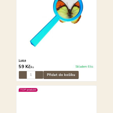
Lupa
59 Kč
Skladem 6 ks
/
ks
Přidat do košíku
TOP produkt