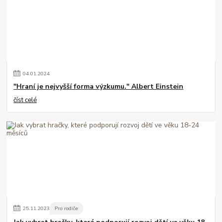
04
.
01
.
2024
"Hraní je nejvyšší forma výzkumu." Albert Einstein
číst celé
25
.
11
.
2023
Pro rodiče