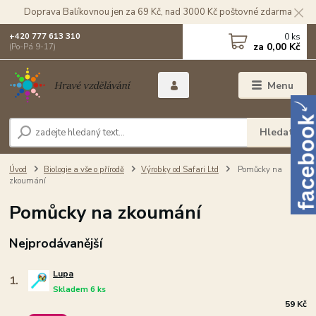
Doprava Balíkovnou jen za 69 Kč, nad 3000 Kč poštovné zdarma
0
ks
+420 777 613 310
za
0,00 Kč
(Po-Pá 9-17)
Menu
Hledat
Úvod
Biologie a vše o přírodě
Výrobky od Safari Ltd
Pomůcky na
zkoumání
Pomůcky na zkoumání
Nejprodávanější
Lupa
1.
Skladem 6 ks
59 Kč