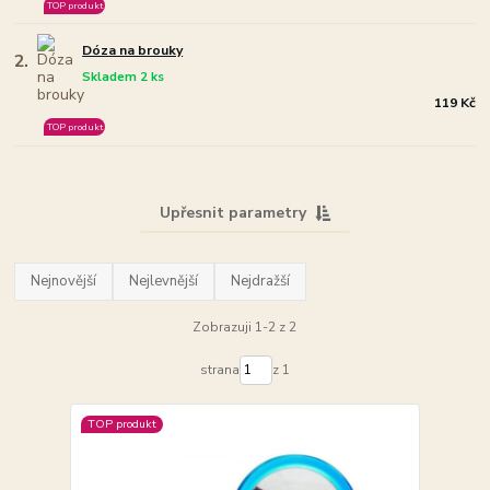
TOP produkt
Dóza na brouky
2.
Skladem 2 ks
119 Kč
TOP produkt
Upřesnit parametry
Nejnovější
Nejlevnější
Nejdražší
Zobrazuji 1-2 z 2
strana
z 1
TOP produkt