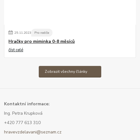
25
.
11
.
2023
Pro rodiče
Hračky pro miminka 0-8 měsíců
číst celé
Zobrazit všechny články
Kont
aktní informace:
Ing. Petra Krupková
+420 777 613 310
hravevzdelavani@seznam.cz