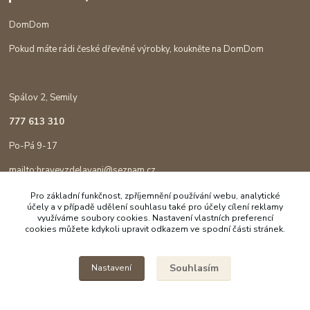
DomDom
Pokud máte rádi české dřevěné výrobky, koukněte na DomDom
Spálov 2, Semily
777 613 310
Po-Pá 9-17
mailto:hravevzdelavani@seznam.cz
Pro základní funkčnost, zpříjemnění používání webu, analytické
účely a v případě udělení souhlasu také pro účely cílení reklamy
využíváme soubory cookies. Nastavení vlastních preferencí
cookies můžete kdykoli upravit odkazem ve spodní části stránek.
Souhlasím
Nastavení
Copyright © 2023 Hravé vzdělávání
Vytvořeno na
Eshop-rychle.cz