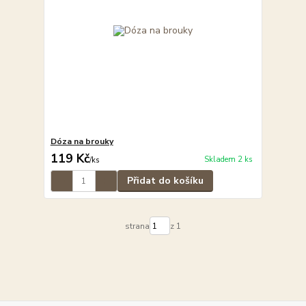
Dóza na brouky
119 Kč
Skladem 2 ks
/
ks
Přidat do košíku
strana
z 1