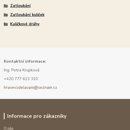
Zatloukání
Zatloukání kuliček
Kuličkové dráhy
Kont
aktní informace:
Ing. Petra Krupková
+420 777 613 310
hravevzdelavani@seznam.cz
Informace pro zákazníky
O nás