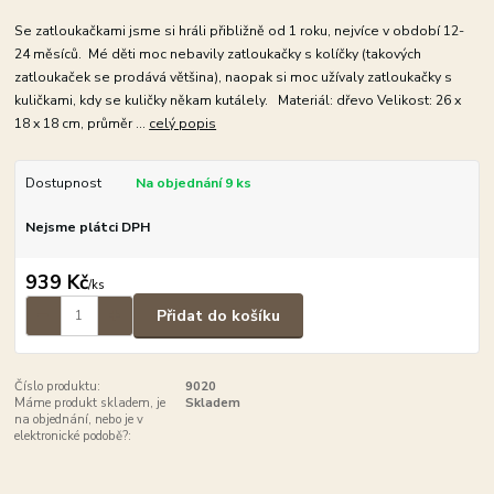
Se zatloukačkami jsme si hráli přibližně od 1 roku, nejvíce v období 12-
24 měsíců. Mé děti moc nebavily zatloukačky s kolíčky (takových
zatloukaček se prodává většina), naopak si moc užívaly zatloukačky s
kuličkami, kdy se kuličky někam kutálely. Materiál: dřevo Velikost: 26 x
18 x 18 cm, průměr ...
celý popis
Dostupnost
Na objednání 9 ks
Nejsme plátci DPH
939 Kč
/
ks
Přidat do košíku
Číslo produktu:
9020
Máme produkt skladem, je
Skladem
na objednání, nebo je v
elektronické podobě?: