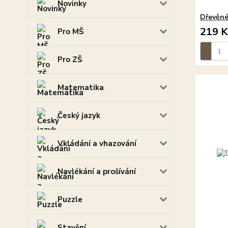
Novinky
Dřevěné
219 K
Pro MŠ
Pro ZŠ
Matematika
Český jazyk
Vkládání a vhazování
Navlékání a prošívání
Puzzle
Stavění