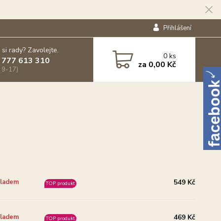
Přihlášení
 si rady? Zavolejte.
0
ks
 777 613 310
za
0,00 Kč
 9-17)
549 Kč
ladem
TOP produkt
469 Kč
ladem
TOP produkt