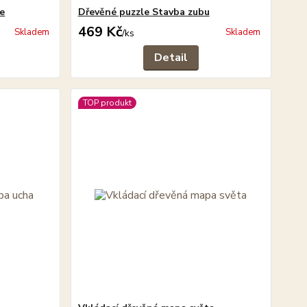
le
Dřevěné puzzle Stavba zubu
469 Kč
Skladem
Skladem
/
ks
Detail
TOP produkt