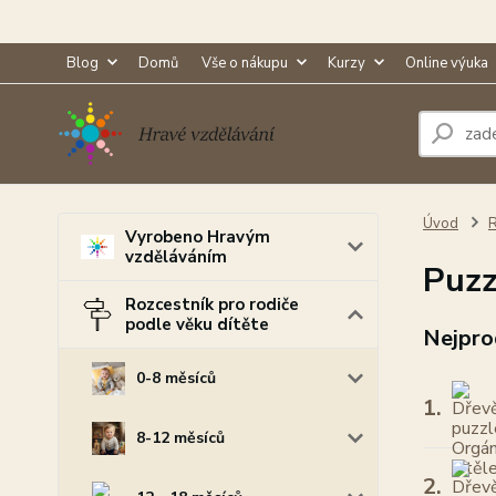
Blog
Domů
Vše o nákupu
Kurzy
Online výuka
Úvod
R
Vyrobeno Hravým
vzděláváním
Puzz
Rozcestník pro rodiče
podle věku dítěte
Nejpro
0-8 měsíců
1.
8-12 měsíců
2.