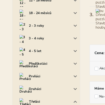
12 - 18 měsíců
18 - 24 měsíců
3.
2 - 3 roky
3 - 4 roky
4 - 5 let
Cena:
Předškoláci
Akc
Prvňáci
Máme p
Druháci
Na 
Třeťáci