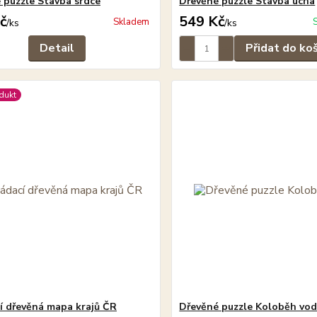
 puzzle Stavba srdce
Dřevěné puzzle Stavba ucha
č
549 Kč
Skladem
/
ks
/
ks
Detail
Přidat do ko
dukt
í dřevěná mapa krajů ČR
Dřevěné puzzle Koloběh vod