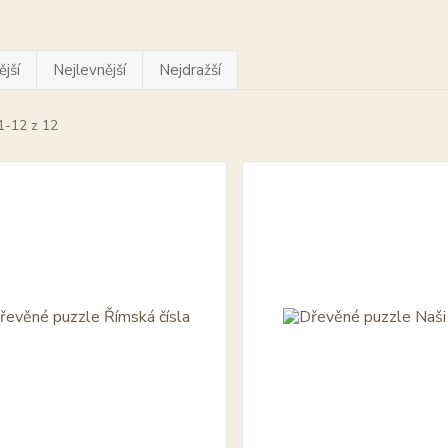
jší
Nejlevnější
Nejdražší
1-12 z 12