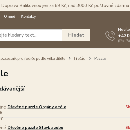
Doprava Balíkovnou jen za 69 Kč, nad 3000 Kč poštovné zdarma
O mně
Kontakty
Nevíte
Hledat
+420
(Po-Pá
ozcestník pro rodiče podle věku dítěte
Třeťáci
Puzzle
le
dávanější
Dřevěné puzzle Orgány v těle
Sk
Dřevěné puzzle Stavba zubu
Sk