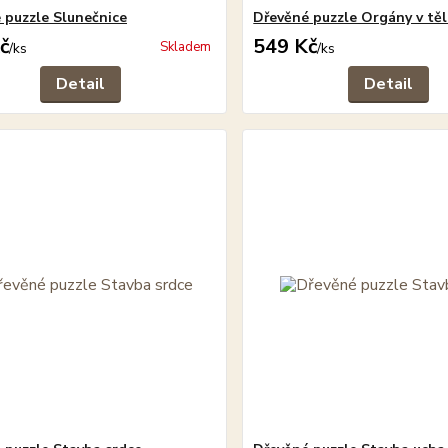
 puzzle Slunečnice
Dřevěné puzzle Orgány v tě
č
549 Kč
Skladem
/
ks
/
ks
Detail
Detail