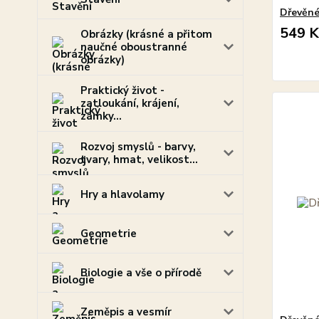
Dřevěné
549 K
Obrázky (krásné a přitom
naučné oboustranné
obrázky)
Praktický život -
zatloukání, krájení,
zámky...
Rozvoj smyslů - barvy,
tvary, hmat, velikost...
Hry a hlavolamy
Geometrie
Biologie a vše o přírodě
Zeměpis a vesmír