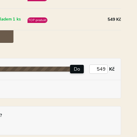
549 Kč
ladem 1 ks
TOP produkt
Do
Kč
?