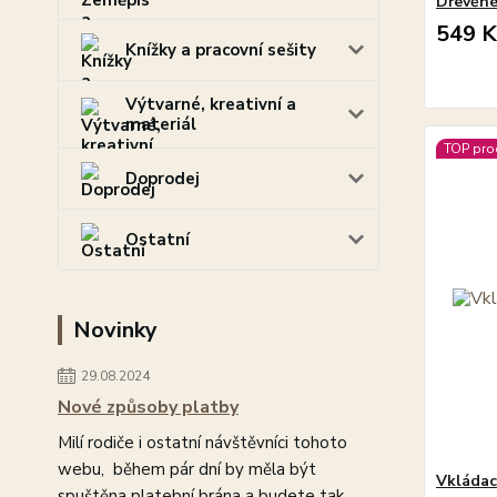
Dřevěné
549 K
Knížky a pracovní sešity
Výtvarné, kreativní a
materiál
TOP pro
Doprodej
Ostatní
Novinky
29.08.2024
Nové způsoby platby
Milí rodiče i ostatní návštěvníci tohoto
webu, během pár dní by měla být
Vkládac
spuštěna platební brána a budete tak