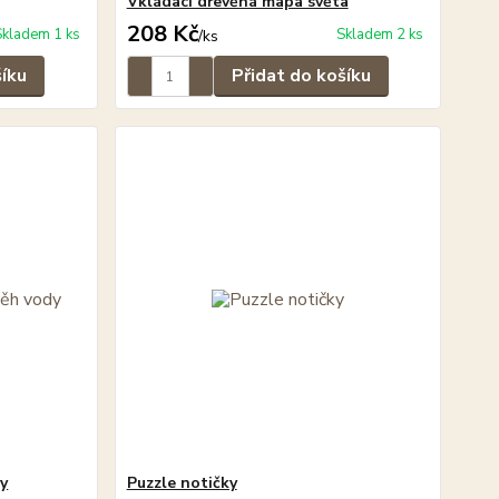
Vkládací dřevěná mapa světa
208 Kč
Skladem 1 ks
Skladem 2 ks
/
ks
šíku
Přidat do košíku
y
Puzzle notičky