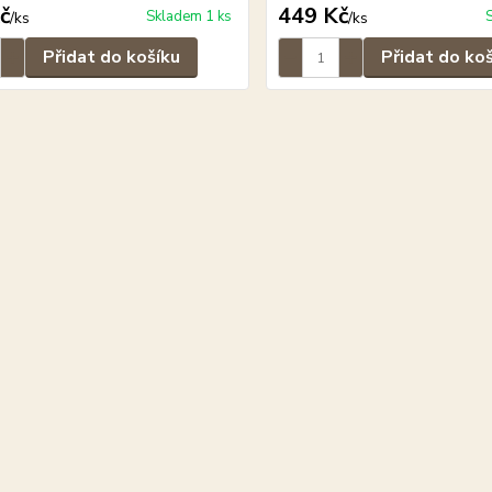
č
449 Kč
Skladem 1 ks
/
ks
/
ks
Přidat do košíku
Přidat do ko