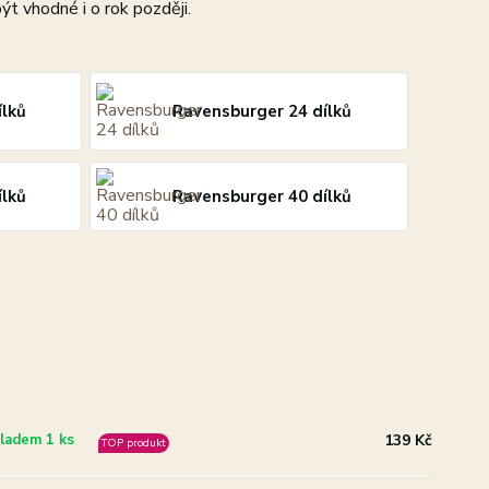
t vhodné i o rok později.
ílků
Ravensburger 24 dílků
ílků
Ravensburger 40 dílků
139 Kč
ladem 1 ks
TOP produkt