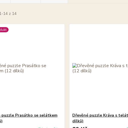
1-14 z 14
dukt
 puzzle Prasátko se selátkem
Dřevěné puzzle Kráva s telá
ů)
dílků)