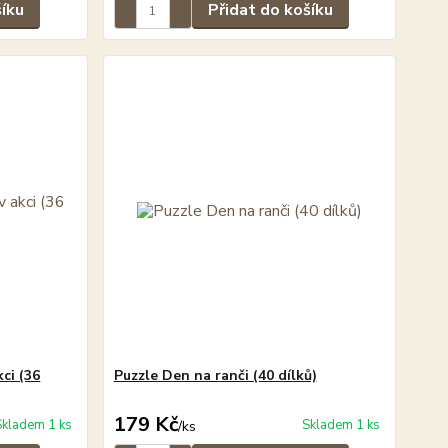
šíku
Přidat do košíku
ci (36
Puzzle Den na ranči (40 dílků)
179 Kč
Skladem 1 ks
Skladem 1 ks
/
ks