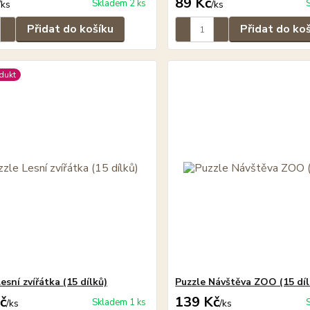
89 Kč
Skladem 2 ks
/
ks
/
ks
Přidat do košíku
Přidat do ko
dukt
esní zvířátka (15 dílků)
Puzzle Návštěva ZOO (15 díl
č
139 Kč
Skladem 1 ks
/
ks
/
ks