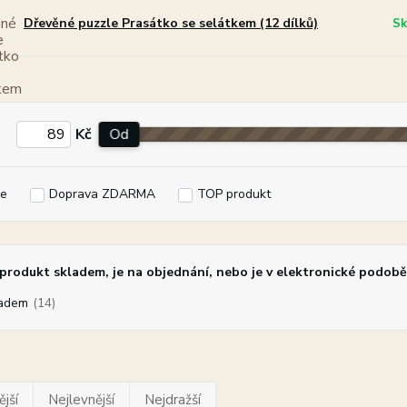
Dřevěné puzzle Prasátko se selátkem (12 dílků)
Sk
Kč
Od
e
Doprava ZDARMA
TOP produkt
rodukt skladem, je na objednání, nebo je v elektronické podobě
adem
(14)
jší
Nejlevnější
Nejdražší