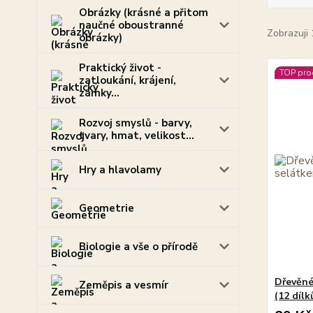
Obrázky (krásné a přitom
naučné oboustranné
Zobrazuji 
obrázky)
Praktický život -
TOP pro
zatloukání, krájení,
zámky...
Rozvoj smyslů - barvy,
tvary, hmat, velikost...
Hry a hlavolamy
Geometrie
Biologie a vše o přírodě
Dřevěné
Zeměpis a vesmír
(12 dílk