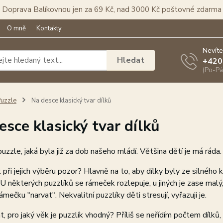
Doprava Balíkovnou jen za 69 Kč, nad 3000 Kč poštovné zdarma
O mně
Kontakty
Nevíte
Hledat
+420
(Po-Pá
uzzle
Na desce klasický tvar dílků
esce klasický tvar dílků
puzzle, jaká byla již za dob našeho mládí. Většina dětí je má ráda.
 při jejich výběru pozor? Hlavně na to, aby dílky byly ze silného
U některých puzzlíků se rámeček rozlepuje, u jiných je zase malý,
ámečku "narvat". Nekvalitní puzzlíky děti stresují, vyřazuji je.
t, pro jaký věk je puzzlík vhodný? Příliš se neřídím počtem dílků