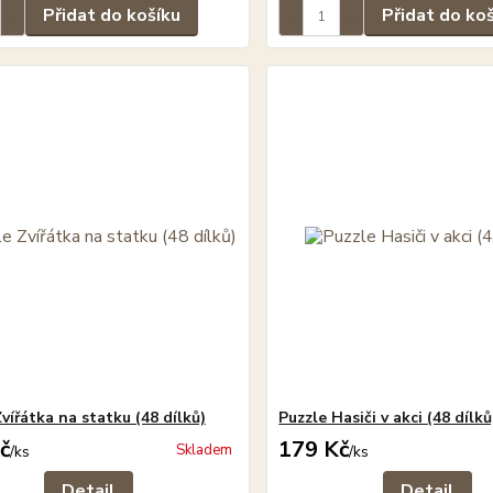
Přidat do košíku
Přidat do ko
vířátka na statku (48 dílků)
Puzzle Hasiči v akci (48 dílků
č
179 Kč
Skladem
/
ks
/
ks
Detail
Detail