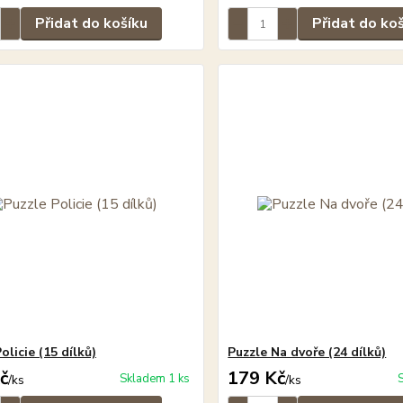
Přidat do košíku
Přidat do ko
olicie (15 dílků)
Puzzle Na dvoře (24 dílků)
č
179 Kč
Skladem 1 ks
/
ks
/
ks