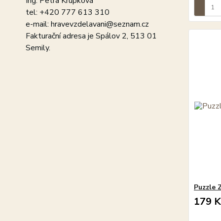
Ing. Petra Krupková
tel: +420 777 613 310
e-mail: hravevzdelavani@seznam.cz
Fakturační adresa je Spálov 2, 513 01
Semily.
Puzzle Z
179 K