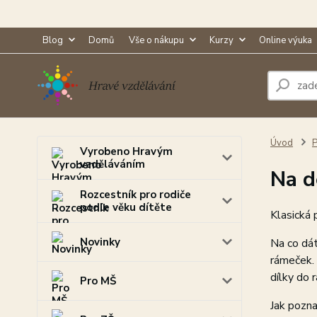
Blog
Domů
Vše o nákupu
Kurzy
Online výuka
Úvod
P
Vyrobeno Hravým
vzděláváním
Na d
Rozcestník pro rodiče
podle věku dítěte
Klasická 
Novinky
Na co dát
rámeček. 
dílky do r
Pro MŠ
Jak pozna