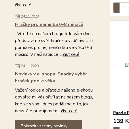
číst celé
24.11.2023
Hračky pro miminka 0-8 měsíců
Vítejte na našem blogu, kde vám dnes
představíme svět hraček a vzdělávacích
pomůcek pro nejmenší děti ve věku 0-8
měsíců. V naší nabídce ...
číst celé
24.11.2023
Novinky v e-shopu: Snadný výběr
hraček podle věku
Vážení rodiče a přátelé našeho e-shopu,
dovolte mi vás přivítat na našem blogu,
kde se s vámi dnes podělíme o to, jak
neustále pracujeme n...
číst celé
Puzzle P
139 K
Zobrazit všechny novinky