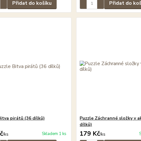
Přidat do košíku
Přidat do ko
itva pirátů (36 dílků)
Puzzle Záchranné složky v ak
dílků)
č
179 Kč
Skladem 1 ks
/
ks
/
ks