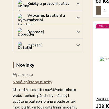
89 Kč
Knížky a pracovní sešity
Výtvarné, kreativní a
materiál
TOP pro
Doprodej
Ostatní
Novinky
29.08.2024
Nové způsoby platby
Milí rodiče i ostatní návštěvníci tohoto
webu, během pár dní by měla být
Puzzle L
spuštěna platební brána a budete tak
139 K
moci platit kartou i ostatními moderní...