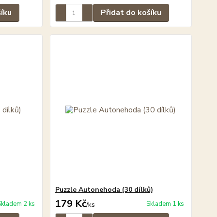
šíku
Přidat do košíku
Puzzle Autonehoda (30 dílků)
179 Kč
Skladem 2 ks
Skladem 1 ks
/
ks