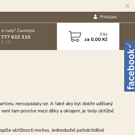
Přihlášení
 si rady? Zavolejte.
0
ks
 777 613 310
za
0,00 Kč
 9-17)
 kartonu, nerozpadaly se. A také aby byl dobře udělaný
 není tam prostor mezi dílky a okrajem, je tedy obtížné
, spíše obtížností motivu. Jednoduché patnáctidílné