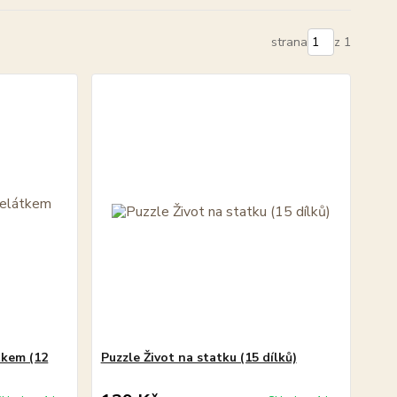
strana
z 1
tkem (12
Puzzle Život na statku (15 dílků)