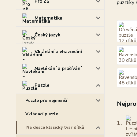
Pro ZŠ
puzzlíky 
Matematika
Český jazyk
Vkládání a vhazování
Navlékání a prošívání
Puzzle
Puzzle pro nejmenší
Nejpro
Vkládací puzzle
1.
Na desce klasický tvar dílků