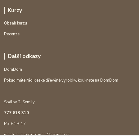
Kurzy
Obsah kurzu
Recenze
Další odkazy
DomDom
Pokud máte rádi české dřevěné výrobky, koukněte na DomDom
Spálov 2, Semily
777 613 310
Po-Pá 9-17
mailto:hravevzdelavani@seznam.cz