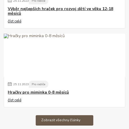
25
.
11
.
2023
Pro rodiče
Výběr nejlepších hraček pro rozvoj dětí ve věku 12-18
měsíců
číst celé
25
.
11
.
2023
Pro rodiče
Hračky pro miminka 0-8 měsíců
číst celé
Zobrazit všechny články