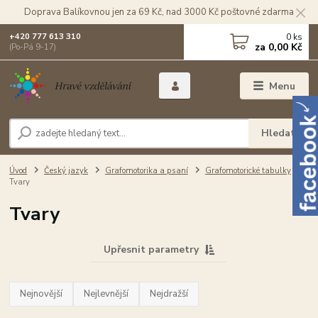
Doprava Balíkovnou jen za 69 Kč, nad 3000 Kč poštovné zdarma
0
ks
+420 777 613 310
za
0,00 Kč
(Po-Pá 9-17)
Menu
Hledat
Úvod
Český jazyk
Grafomotorika a psaní
Grafomotorické tabulky
Tvary
Tvary
Upřesnit parametry
Nejnovější
Nejlevnější
Nejdražší