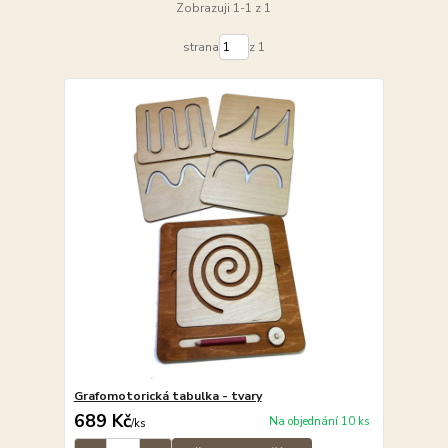
Zobrazuji 1-1 z 1
strana
z 1
Grafomotorická tabulka - tvary
689 Kč
Na objednání 10 ks
/
ks