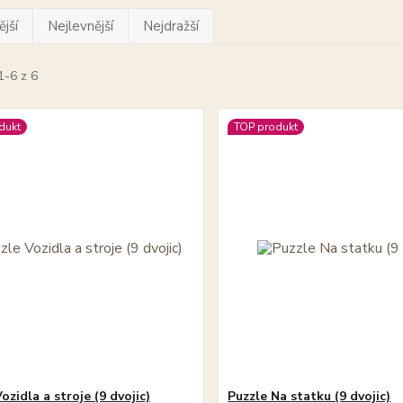
jší
Nejlevnější
Nejdražší
1-6 z 6
dukt
TOP produkt
ozidla a stroje (9 dvojic)
Puzzle Na statku (9 dvojic)