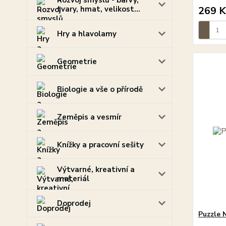
Rozvoj smyslů - barvy,
tvary, hmat, velikost...
269 K
Hry a hlavolamy
Geometrie
Biologie a vše o přírodě
Zeměpis a vesmír
Knížky a pracovní sešity
Výtvarné, kreativní a
materiál
Doprodej
Puzzle N