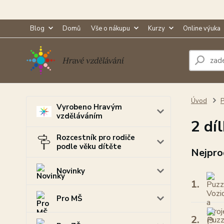
Blog
Domů
Vše o nákupu
Kurzy
Online výuka
Úvod
P
Vyrobeno Hravým
vzděláváním
2 dí
Rozcestník pro rodiče
podle věku dítěte
Nejpro
Novinky
1.
Pro MŠ
2.