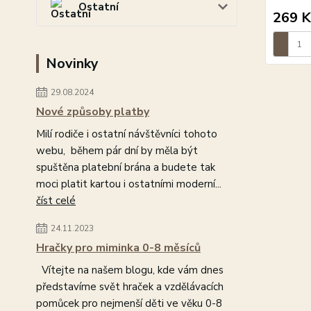
Ostatní
269 K
Novinky
29.08.2024
Nové způsoby platby
Milí rodiče i ostatní návštěvníci tohoto
webu, během pár dní by měla být
spuštěna platební brána a budete tak
moci platit kartou i ostatními moderní...
číst celé
24.11.2023
Hračky pro miminka 0-8 měsíců
Vítejte na našem blogu, kde vám dnes
představíme svět hraček a vzdělávacích
pomůcek pro nejmenší děti ve věku 0-8