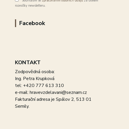
Souhlasím se
zpracováním osobních údajů
za účelem
rozesílky newsletteru.
Facebook
KONTAKT
Zodpovědná osoba:
Ing. Petra Krupková
tel: +420 777 613 310
e-mail: hravevzdelavani@seznam.cz
Fakturační adresa je Spálov 2, 513 01
Semily.