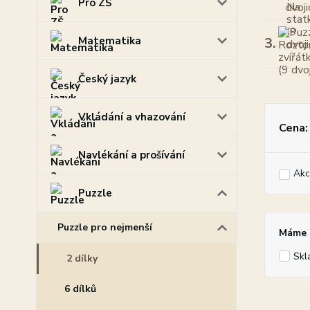
Pro ZŠ
Matematika
3.
Český jazyk
Vkládání a vhazování
Cena:
Navlékání a prošívání
Akc
Puzzle
Puzzle pro nejmenší
Máme p
Skl
2 dílky
6 dílků