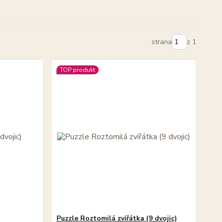
strana
z 1
TOP produkt
Puzzle Roztomilá zvířátka (9 dvojic)