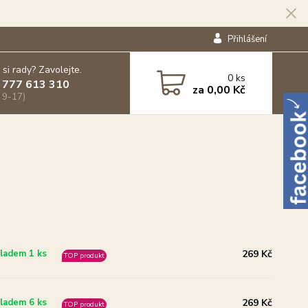
Přihlášení
 si rady? Zavolejte.
0
ks
 777 613 310
za
0,00 Kč
 9-17)
269 Kč
ladem 1 ks
TOP produkt
269 Kč
ladem 6 ks
TOP produkt