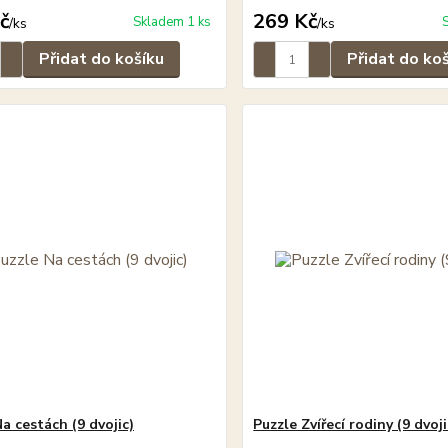
č
269 Kč
Skladem 1 ks
/
ks
/
ks
Přidat do košíku
Přidat do ko
a cestách (9 dvojic)
Puzzle Zvířecí rodiny (9 dvoji