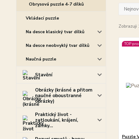
Obrysová puzzle 4-7 dílků
Nejnově
Vkládací puzzle
Zobrazuji 
Na desce klasický tvar dílků
TOP pro
Na desce neobvyklý tvar dílků
Naučná puzzle
Stavění
Obrázky (krásné a přitom
naučné oboustranné
obrázky)
Praktický život -
zatloukání, krájení,
zámky...
Puzzle V