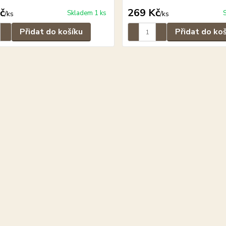
č
269 Kč
Skladem 1 ks
/
ks
/
ks
Přidat do košíku
Přidat do ko