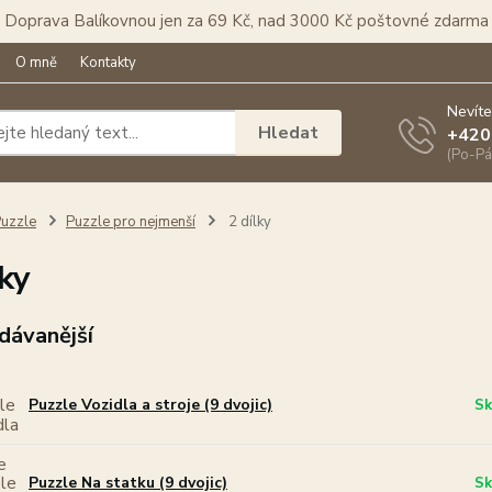
Doprava Balíkovnou jen za 69 Kč, nad 3000 Kč poštovné zdarma
O mně
Kontakty
Nevíte
Hledat
+420
(Po-Pá
uzzle
Puzzle pro nejmenší
2 dílky
lky
dávanější
Puzzle Vozidla a stroje (9 dvojic)
Sk
Puzzle Na statku (9 dvojic)
Sk