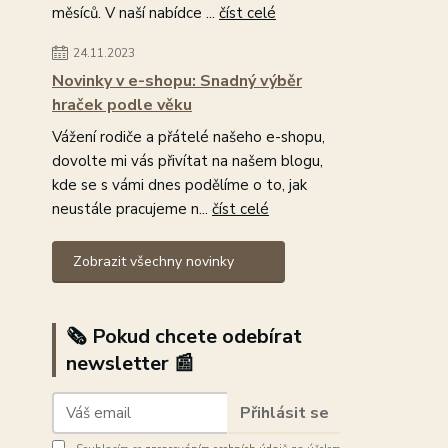
měsíců. V naší nabídce ...
číst celé
24.11.2023
Novinky v e-shopu: Snadný výběr
hraček podle věku
Vážení rodiče a přátelé našeho e-shopu,
dovolte mi vás přivítat na našem blogu,
kde se s vámi dnes podělíme o to, jak
neustále pracujeme n...
číst celé
Zobrazit všechny novinky
🗞️ Pokud chcete odebírat
newsletter 📰
Přihlásit se