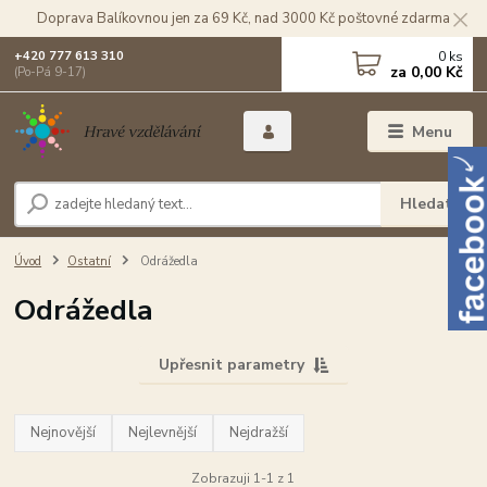
Doprava Balíkovnou jen za 69 Kč, nad 3000 Kč poštovné zdarma
0
ks
+420 777 613 310
za
0,00 Kč
(Po-Pá 9-17)
Menu
Hledat
Úvod
Ostatní
Odrážedla
Odrážedla
Upřesnit parametry
Nejnovější
Nejlevnější
Nejdražší
Zobrazuji 1-1 z 1