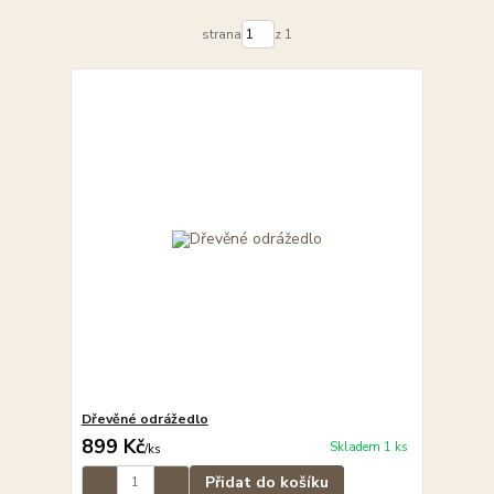
strana
z 1
Dřevěné odrážedlo
899 Kč
Skladem 1 ks
/
ks
Přidat do košíku