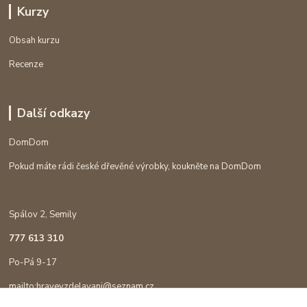
Kurzy
Obsah kurzu
Recenze
Další odkazy
DomDom
Pokud máte rádi české dřevěné výrobky, koukněte na DomDom
Spálov 2, Semily
777 613 310
Po-Pá 9-17
mailto:hravevzdelavani@seznam.cz