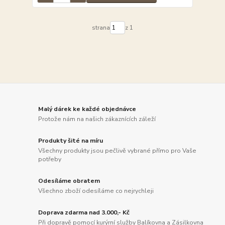
strana
z 1
Malý dárek ke každé objednávce
Protože nám na našich zákaznících záleží
Produkty šité na míru
Všechny produkty jsou pečlivě vybrané přímo pro Vaše
potřeby
Odesíláme obratem
Všechno zboží odesíláme co nejrychleji
Doprava zdarma nad 3.000,- Kč
Při dopravě pomocí kurýrní služby Balíkovna a Zásilkovna