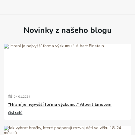
Novinky z našeho blogu
04
.
01
.
2024
"Hraní je nejvyšší forma výzkumu." Albert Einstein
číst celé