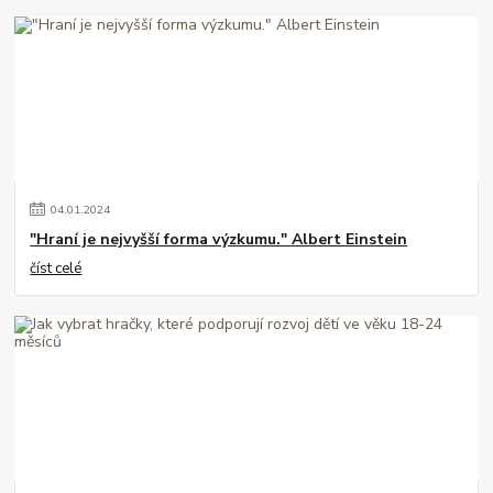
04
.
01
.
2024
"Hraní je nejvyšší forma výzkumu." Albert Einstein
číst celé