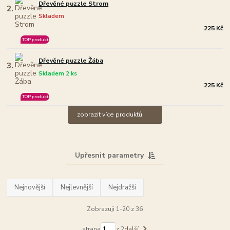
Dřevěné puzzle Strom
2.
Skladem
225 Kč
TOP produkt
Dřevěné puzzle Žába
3.
Skladem 2 ks
225 Kč
TOP produkt
zobrazit více produktů
Upřesnit parametry
Nejnovější
Nejlevnější
Nejdražší
Zobrazuji 1-20 z 36
strana
z 2
další