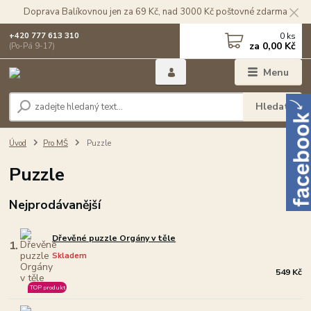
Doprava Balíkovnou jen za 69 Kč, nad 3000 Kč poštovné zdarma
0
ks
+420 777 613 310
za
0,00 Kč
(Po-Pá 9-17)
Menu
Hledat
Úvod
Pro MŠ
Puzzle
Puzzle
Nejprodávanější
Dřevěné puzzle Orgány v těle
1.
Skladem
549 Kč
TOP produkt