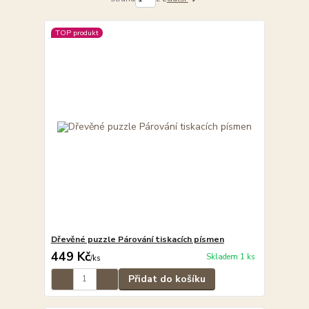
TOP produkt
Dřevěné puzzle Párování tiskacích písmen
449 Kč
Skladem 1 ks
/
ks
Přidat do košíku