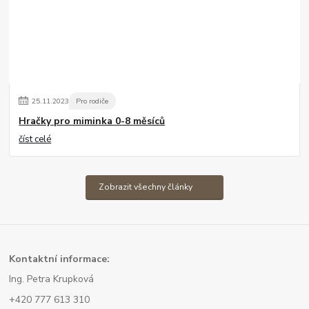
25
.
11
.
2023
Pro rodiče
Hračky pro miminka 0-8 měsíců
číst celé
Zobrazit všechny články
Kont
aktní informace:
Ing. Petra Krupková
+420 777 613 310