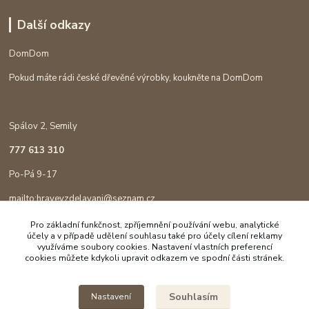
Další odkazy
DomDom
Pokud máte rádi české dřevěné výrobky, koukněte na DomDom
Spálov 2, Semily
777 613 310
Po-Pá 9-17
mailto:hravevzdelavani@seznam.cz
Pro základní funkčnost, zpříjemnění používání webu, analytické
účely a v případě udělení souhlasu také pro účely cílení reklamy
využíváme soubory cookies. Nastavení vlastních preferencí
cookies můžete kdykoli upravit odkazem ve spodní části stránek.
Souhlasím
Nastavení