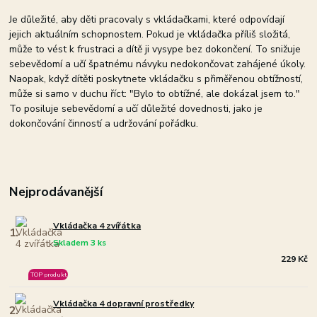
Je důležité, aby děti pracovaly s vkládačkami, které odpovídají
jejich aktuálním schopnostem. Pokud je vkládačka příliš složitá,
může to vést k frustraci a dítě ji vysype bez dokončení. To snižuje
sebevědomí a učí špatnému návyku nedokončovat zahájené úkoly.
Naopak, když dítěti poskytnete vkládačku s přiměřenou obtížností,
může si samo v duchu říct: "Bylo to obtížné, ale dokázal jsem to."
To posiluje sebevědomí a učí důležité dovednosti, jako je
dokončování činností a udržování pořádku.
Nejprodávanější
Vkládačka 4 zvířátka
1.
Skladem 3 ks
229 Kč
TOP produkt
Vkládačka 4 dopravní prostředky
2.