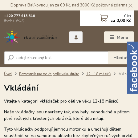
Doprava Balíkovnou jen za 69 Kč, nad 3000 Kč poštovné zdarma
0
ks
+420 777 613 310
za
0,00 Kč
(Po-Pá 9-17)
Menu
Hledat
Úvod
Rozcestník pro rodiče podle věku dítěte
12 - 18 měsíců
Vkládání
Vkládání
Vítejte v kategorii vkládaček pro děti ve věku 12-18 měsíců.
Naše vkládačky jsou navrženy tak, aby byly jednoduché a přitom
plné reálných, kreslených obrázků, které děti milují.
Tyto vkládačky podporují jemnou motoriku a umožňují dětem
soustředit se na samotnou aktivitu bez zbytečných rušivých prvků.