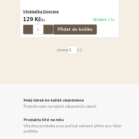
Vkládačka Doprava
129 Kč
Skladem 1 ks
/
ks
Přidat do košíku
strana
z 1
Malý dárek ke každé objednávce
Protože nám na našich zákaznících záleží
Produkty šité na míru
Všechny produkty jsou pečlivě vybrané přímo pro Vaše
potřeby