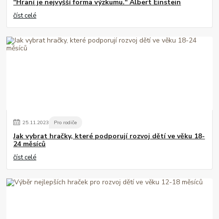
"Hraní je nejvyšší forma výzkumu." Albert Einstein
číst celé
25
.
11
.
2023
Pro rodiče
Jak vybrat hračky, které podporují rozvoj dětí ve věku 18-
24 měsíců
číst celé