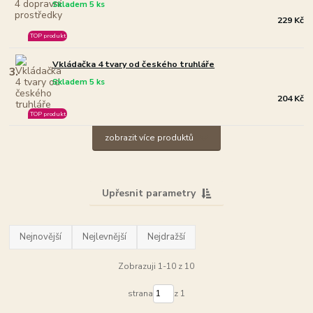
Skladem 5 ks
229 Kč
TOP produkt
Vkládačka 4 tvary od českého truhláře
3.
Skladem 5 ks
204 Kč
TOP produkt
zobrazit více produktů
Upřesnit parametry
Nejnovější
Nejlevnější
Nejdražší
Zobrazuji 1-10 z 10
strana
z 1