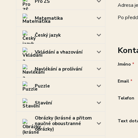
Pro ZŠ
Adresa je
Po předc
Matematika
Český jazyk
Kont
Vkládání a vhazování
Jméno
*
Navlékání a prošívání
Email
*
Puzzle
Telefon
Stavění
Obrázky (krásné a přitom
Text dot
naučné oboustranné
obrázky)