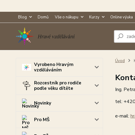
Blog
Domů
Vše o nákupu
Kurzy
Online výuka
Úvod
K
Vyrobeno Hravým
vzděláváním
Kont
Rozcestník pro rodiče
podle věku dítěte
Ing. Petr
tel: +42
Novinky
e-mail:
h
Pro MŠ