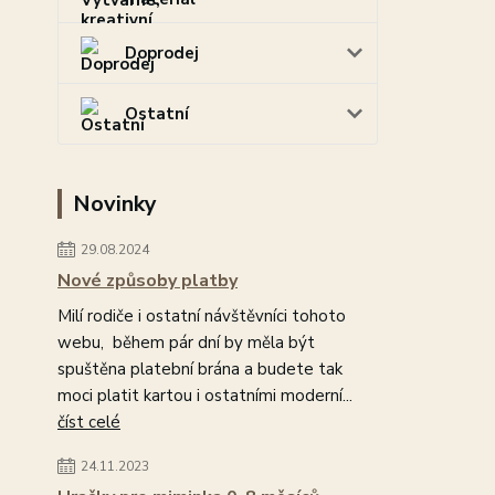
Doprodej
Ostatní
Novinky
29.08.2024
Nové způsoby platby
Milí rodiče i ostatní návštěvníci tohoto
webu, během pár dní by měla být
spuštěna platební brána a budete tak
moci platit kartou i ostatními moderní...
číst celé
24.11.2023