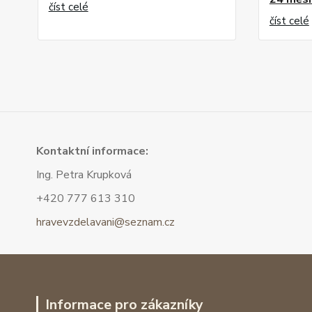
číst celé
číst celé
Kont
aktní informace:
Ing. Petra Krupková
+420 777 613 310
hravevzdelavani@seznam.cz
Informace pro zákazníky