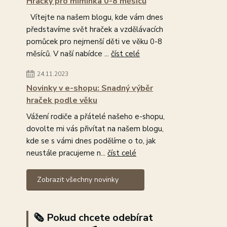
Hračky pro miminka 0-8 měsíců
Vítejte na našem blogu, kde vám dnes
představíme svět hraček a vzdělávacích
pomůcek pro nejmenší děti ve věku 0-8
měsíců. V naší nabídce ...
číst celé
24.11.2023
Novinky v e-shopu: Snadný výběr
hraček podle věku
Vážení rodiče a přátelé našeho e-shopu,
dovolte mi vás přivítat na našem blogu,
kde se s vámi dnes podělíme o to, jak
neustále pracujeme n...
číst celé
Zobrazit všechny novinky
🗞️ Pokud chcete odebírat