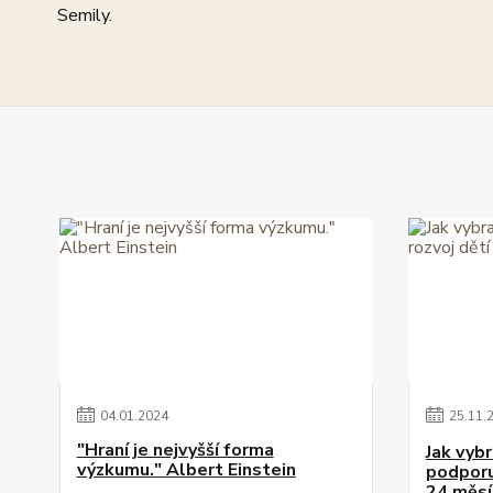
Semily.
04
.
01
.
2024
25
.
11
.
"Hraní je nejvyšší forma
Jak vybr
výzkumu." Albert Einstein
podporuj
24 měsí