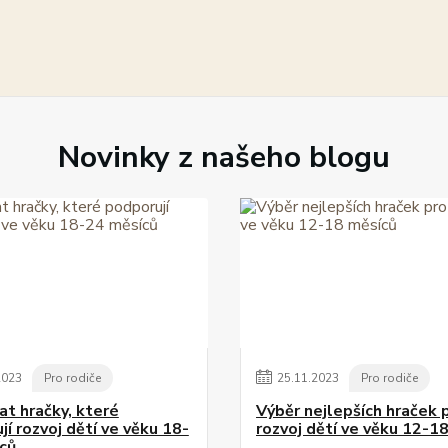
Novinky z našeho blogu
2023
Pro rodiče
25
.
11
.
2023
Pro rodiče
at hračky, které
Výběr nejlepších hraček 
í rozvoj dětí ve věku 18-
rozvoj dětí ve věku 12-1
ců