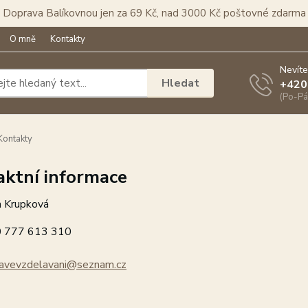
Doprava Balíkovnou jen za 69 Kč, nad 3000 Kč poštovné zdarma
O mně
Kontakty
Nevíte
Hledat
+420
(Po-Pá
ontakty
aktní informace
a Krupková
0 777 613 310
ravevzdelavani@seznam.cz