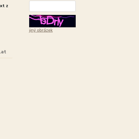
xt z
*
jiný obrázek