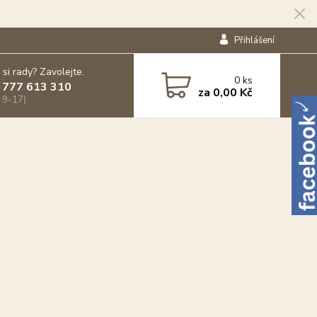
Přihlášení
 si rady? Zavolejte.
0
ks
 777 613 310
za
0,00 Kč
 9-17)