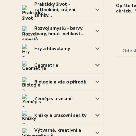
Praktický život -
Opište te
zatloukání, krájení,
obrázku
zámky...
Rozvoj smyslů - barvy,
tvary, hmat, velikost...
Hry a hlavolamy
Geometrie
Biologie a vše o přírodě
Zeměpis a vesmír
Knížky a pracovní sešity
Výtvarné, kreativní a
materiál