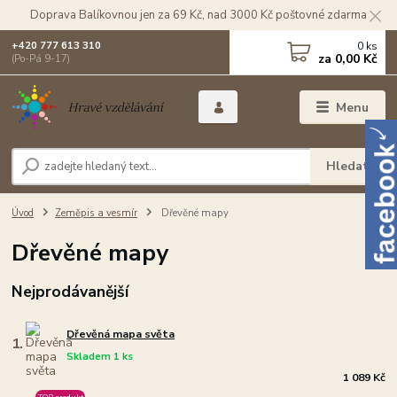
Doprava Balíkovnou jen za 69 Kč, nad 3000 Kč poštovné zdarma
0
ks
+420 777 613 310
za
0,00 Kč
(Po-Pá 9-17)
Menu
Hledat
Úvod
Zeměpis a vesmír
Dřevěné mapy
Dřevěné mapy
Nejprodávanější
Dřevěná mapa světa
1.
Skladem 1 ks
1 089 Kč
TOP produkt