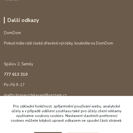
Další odkazy
DomDom
Pokud máte rádi české dřevěné výrobky, koukněte na DomDom
Spálov 2, Semily
777 613 310
Po-Pá 9-17
mailto:hravevzdelavani@seznam.cz
Pro základní funkčnost, zpříjemnění používání webu, analytické
účely a v případě udělení souhlasu také pro účely cílení reklamy
využíváme soubory cookies. Nastavení vlastních preferencí
cookies můžete kdykoli upravit odkazem ve spodní části stránek.