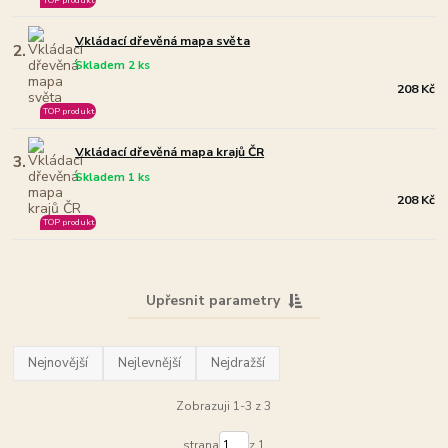
Vkládací dřevěná mapa světa
2.
Skladem 2 ks
208 Kč
TOP produkt
Vkládací dřevěná mapa krajů ČR
3.
Skladem 1 ks
208 Kč
TOP produkt
Upřesnit parametry
Nejnovější
Nejlevnější
Nejdražší
Zobrazuji 1-3 z 3
strana
z 1