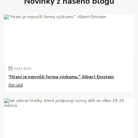
Novinky z našeho blogu
04
.
01
.
2024
"Hraní je nejvyšší forma výzkumu." Albert Einstein
číst celé