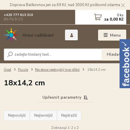
Doprava Balíkovnou jen za 69 Kč, nad 3000 Kč poštovné zdarma
0
ks
+420 777 613 310
za
0,00 Kč
(Po-Pá 9-17)
Menu
Hledat
Úvod
Puzzle
Na desce neobvyklý tvar dílků
18x14,2 cm
18x14,2 cm
Upřesnit parametry
Nejnovější
Nejlevnější
Nejdražší
Zobrazuji 1-2 z 2