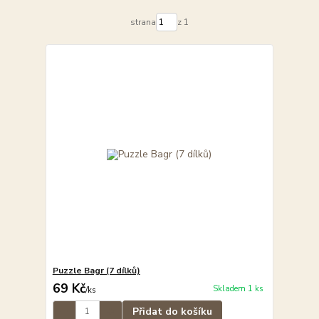
strana
z 1
Puzzle Bagr (7 dílků)
69 Kč
Skladem 1 ks
/
ks
Přidat do košíku