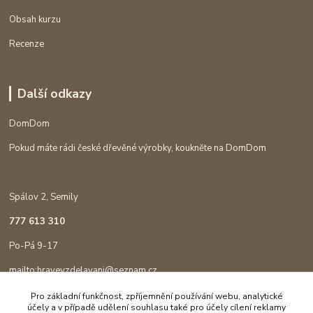
Obsah kurzu
Recenze
Další odkazy
DomDom
Pokud máte rádi české dřevěné výrobky, koukněte na DomDom
Spálov 2, Semily
777 613 310
Po-Pá 9-17
mailto:hravevzdelavani@seznam.cz
Pro základní funkčnost, zpříjemnění používání webu, analytické
účely a v případě udělení souhlasu také pro účely cílení reklamy