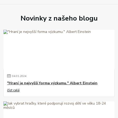
Novinky z našeho blogu
04
.
01
.
2024
"Hraní je nejvyšší forma výzkumu." Albert Einstein
číst celé