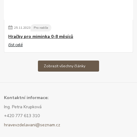
25
.
11
.
2023
Pro rodiče
Hračky pro miminka 0-8 měsíců
číst celé
Zobrazit všechny články
Kont
aktní informace:
Ing. Petra Krupková
+420 777 613 310
hravevzdelavani@seznam.cz