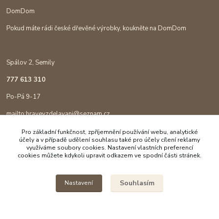
DomDom
Pokud máte rádi české dřevěné výrobky, koukněte na DomDom
Spálov 2, Semily
777 613 310
Po-Pá 9-17
mailto:hravevzdelavani@seznam.cz
Pro základní funkčnost, zpříjemnění používání webu, analytické
účely a v případě udělení souhlasu také pro účely cílení reklamy
využíváme soubory cookies. Nastavení vlastních preferencí
cookies můžete kdykoli upravit odkazem ve spodní části stránek.
Souhlasím
Nastavení
Copyright © 2023 Hravé vzdělávání
Vytvořeno na
Eshop-rychle.cz