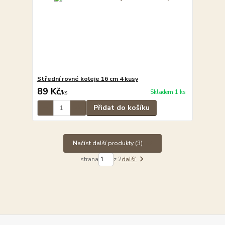
Střední rovné koleje 16 cm 4 kusy
89 Kč
Skladem 1 ks
/
ks
Přidat do košíku
Načíst další produkty (3)
strana
z 2
další