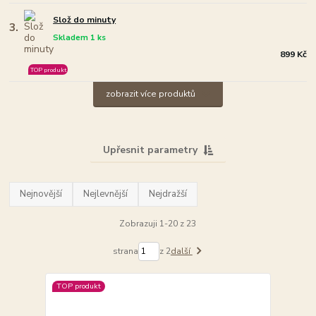
Slož do minuty
3.
Skladem 1 ks
899 Kč
TOP produkt
zobrazit více produktů
Upřesnit parametry
Nejnovější
Nejlevnější
Nejdražší
Zobrazuji 1-20 z 23
strana
z 2
další
TOP produkt