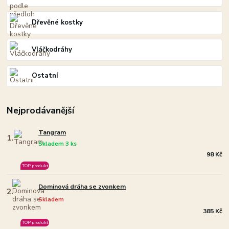
Dřevěné kostky
Vláčkodráhy
Ostatní
Nejprodávanější
Tangram
1.
Skladem 3 ks
98 Kč
TOP produkt
Dominová dráha se zvonkem
2.
Skladem
385 Kč
TOP produkt