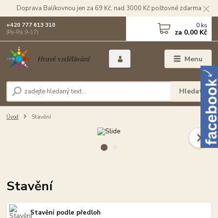
Doprava Balíkovnou jen za 69 Kč, nad 3000 Kč poštovné zdarma
0
ks
+420 777 613 310
za
0,00 Kč
(Po-Pá 9-17)
Menu
Hledat
Úvod
Stavění
Stavění
Stavění podle předloh