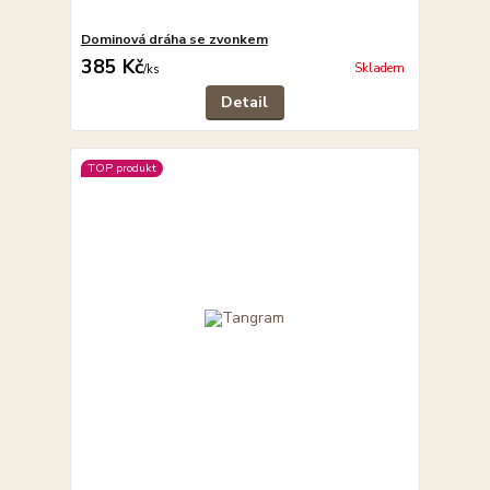
Dominová dráha se zvonkem
385 Kč
Skladem
/
ks
Detail
TOP produkt