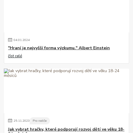
04
.
01
.
2024
"Hraní je nejvyšší forma výzkumu." Albert Einstein
číst celé
25
.
11
.
2023
Pro rodiče
Jak vybrat hračky, které podporují rozvoj dětí ve věku 18-