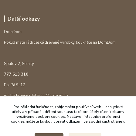
Další odkazy
DomDom
Pokud máte rádi české dřevěné výrobky, koukněte na DomDom
Spálov 2, Semily
777 613 310
Po-Pá 9-17
mailto:hravevzdelavani@seznam.cz
Pro základní funkčnost, zpříjemnění používání webu, analytické
účely a v případě udělení souhlasu také pro účely cílení reklamy
využíváme soubory cookies. Nastavení vlastních preferencí
cookies můžete kdykoli upravit odkazem ve spodní části stránek.