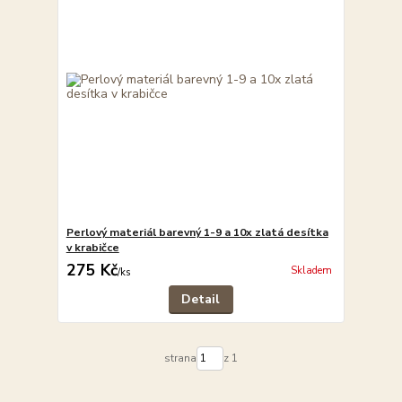
Perlový materiál barevný 1-9 a 10x zlatá desítka
v krabičce
275 Kč
Skladem
/
ks
Detail
strana
z 1