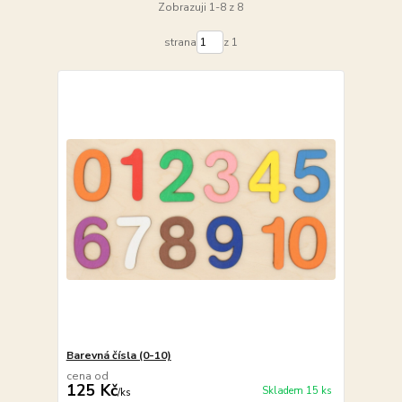
Zobrazuji 1-8 z 8
strana
z 1
Barevná čísla (0-10)
cena od
125 Kč
Skladem 15 ks
/
ks