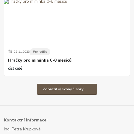
25
.
11
.
2023
Pro rodiče
Hračky pro miminka 0-8 měsíců
číst celé
Zobrazit všechny články
Kont
aktní informace:
Ing. Petra Krupková