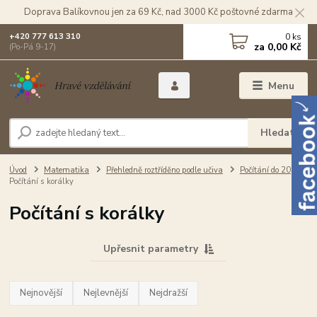
Doprava Balíkovnou jen za 69 Kč, nad 3000 Kč poštovné zdarma
0
ks
+420 777 613 310
za
0,00 Kč
(Po-Pá 9-17)
Menu
Hledat
Úvod
Matematika
Přehledně roztříděno podle učiva
Počítání do 20
Počítání s korálky
Počítání s korálky
Upřesnit parametry
Nejnovější
Nejlevnější
Nejdražší