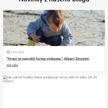
04
.
01
.
2024
"Hraní je nejvyšší forma výzkumu." Albert Einstein
číst celé