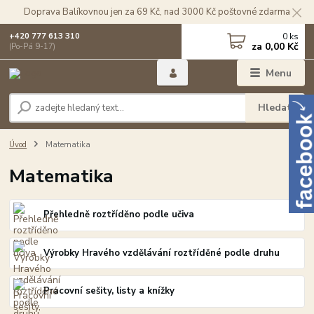
Doprava Balíkovnou jen za 69 Kč, nad 3000 Kč poštovné zdarma
0
ks
+420 777 613 310
za
0,00 Kč
(Po-Pá 9-17)
Menu
Hledat
Úvod
Matematika
Matematika
Přehledně roztříděno podle učiva
Výrobky Hravého vzdělávání roztříděné podle druhu
Pracovní sešity, listy a knížky