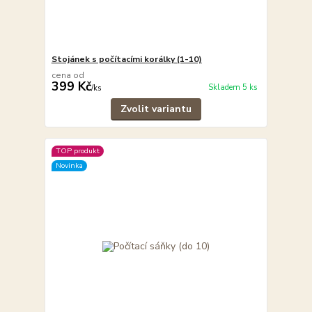
Stojánek s počítacími korálky (1-10)
cena od
399 Kč
Skladem 5 ks
/
ks
Zvolit variantu
TOP produkt
Novinka