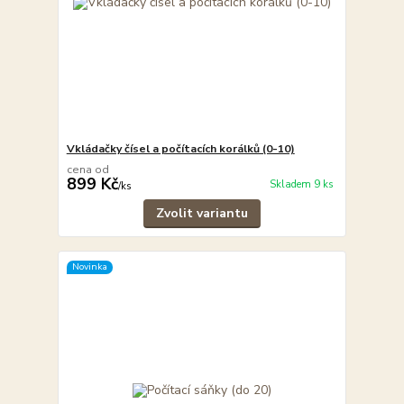
Vkládačky čísel a počítacích korálků (0-10)
cena od
899 Kč
Skladem 9 ks
/
ks
Zvolit variantu
Novinka