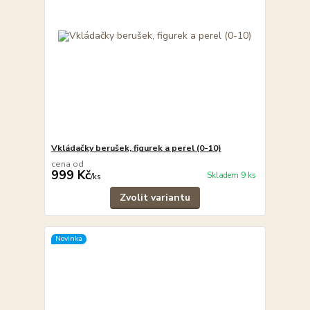
Vkládačky berušek, figurek a perel (0-10)
cena od
999 Kč
Skladem 9 ks
/
ks
Zvolit variantu
Novinka