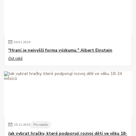
04
.
01
.
2024
"Hraní je nejvyšší forma výzkumu." Albert Einstein
číst celé
25
.
11
.
2023
Pro rodiče
Jak vybrat hračky, které podporují rozvoj dětí ve věku 18-