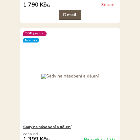
1 790 Kč
Skladem
/
ks
Detail
TOP produkt
Novinka
Sady na násobení a dělení
cena od
1 399 Kč
Na objednání 15 ks
/
ks