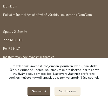
DomDom
Pokud máte rádi české dřevěné výrobky, koukněte na DomDom
Spálov 2, Semily
777 613 310
Po-Pá 9-17
mailto:hravevzdelavani@seznam.cz
Pro základní funkčnost, zpříjemnění používání webu, analytické
účely a v případě udělení souhlasu také pro účely cílení reklamy
využíváme soubory cookies. Nastavení vlastních preferencí
cookies můžete kdykoli upravit odkazem ve spodní části stránek.
Souhlasím
Nastavení
Copyright © 2023 Hravé vzdělávání
Vytvořeno na
Eshop-rychle.cz