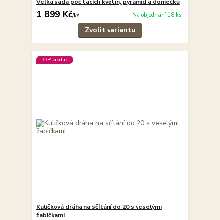
Velká sada počítacích květin, pyramid a domečků
1 899 Kč
Na objednání 18 ks
/
ks
Zvolit variantu
TOP produkt
Kuličková dráha na sčítání do 20 s veselými
žabičkami