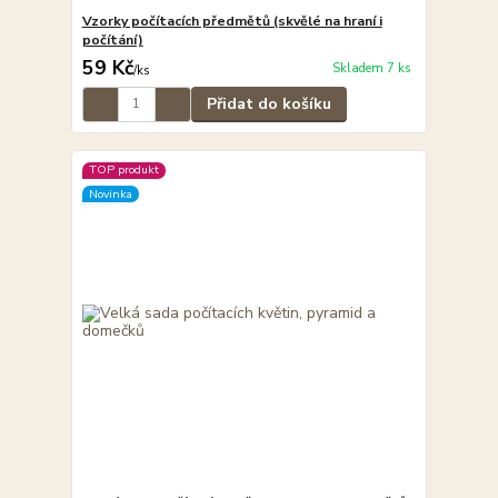
Vzorky počítacích předmětů (skvělé na hraní i
počítání)
59 Kč
Skladem 7 ks
/
ks
Přidat do košíku
TOP produkt
Novinka