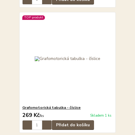
TOP produkt
Grafomotorická tabulka - číslice
269 Kč
Skladem 1 ks
/
ks
Přidat do košíku