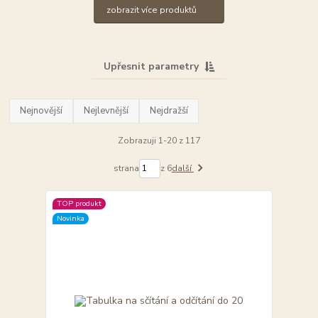
zobrazit více produktů
Upřesnit parametry
Nejnovější
Nejlevnější
Nejdražší
Zobrazuji 1-20 z 117
strana
z 6
další
TOP produkt
Novinka