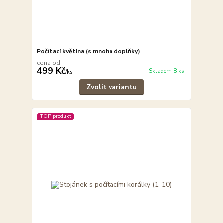
Počítací květina (s mnoha doplňky)
cena od
499 Kč
Skladem 8 ks
/
ks
Zvolit variantu
TOP produkt