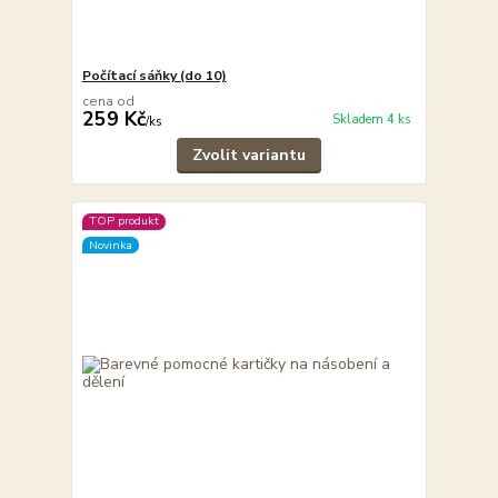
Počítací sáňky (do 10)
cena od
259 Kč
Skladem 4 ks
/
ks
Zvolit variantu
TOP produkt
Novinka