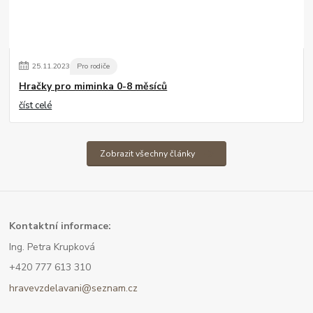
25
.
11
.
2023
Pro rodiče
Hračky pro miminka 0-8 měsíců
číst celé
Zobrazit všechny články
Kont
aktní informace:
Ing. Petra Krupková
+420 777 613 310
hravevzdelavani@seznam.cz