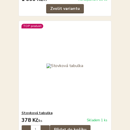
Zvolit variantu
TOP produkt
Stovková tabulka
378 Kč
Skladem 1 ks
/
ks
Přidat do košíku