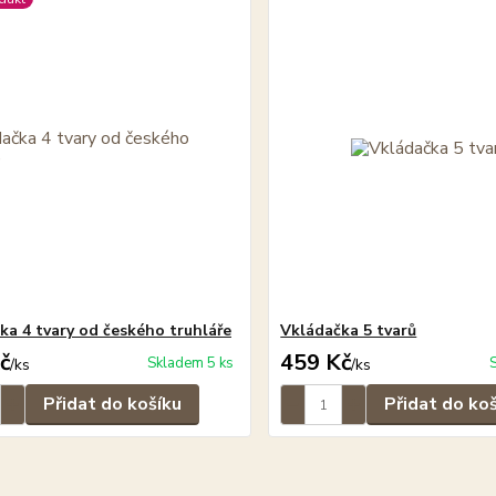
ka 4 tvary od českého truhláře
Vkládačka 5 tvarů
č
459 Kč
Skladem 5 ks
/
ks
/
ks
Přidat do košíku
Přidat do ko