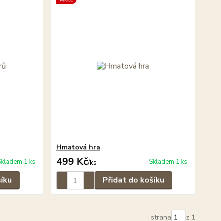
Hmatová hra
499 Kč
Skladem 1 ks
Skladem 1 ks
/
ks
šíku
Přidat do košíku
strana
z 1