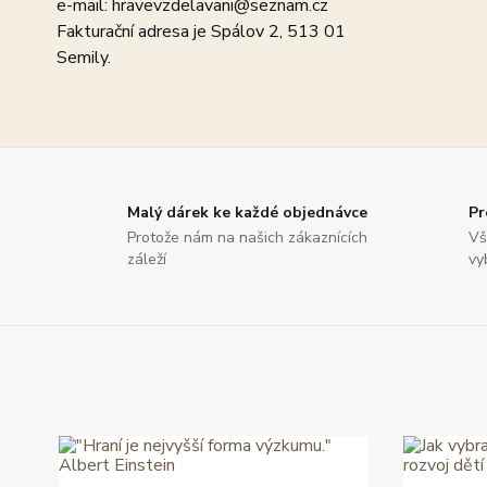
e-mail: hravevzdelavani@seznam.cz
Fakturační adresa je Spálov 2, 513 01
Semily.
Malý dárek ke každé objednávce
Pr
Protože nám na našich zákaznících
Vš
záleží
vy