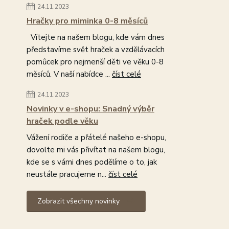
24.11.2023
Hračky pro miminka 0-8 měsíců
Vítejte na našem blogu, kde vám dnes
představíme svět hraček a vzdělávacích
pomůcek pro nejmenší děti ve věku 0-8
měsíců. V naší nabídce ...
číst celé
24.11.2023
Novinky v e-shopu: Snadný výběr
hraček podle věku
Vážení rodiče a přátelé našeho e-shopu,
dovolte mi vás přivítat na našem blogu,
kde se s vámi dnes podělíme o to, jak
neustále pracujeme n...
číst celé
Zobrazit všechny novinky