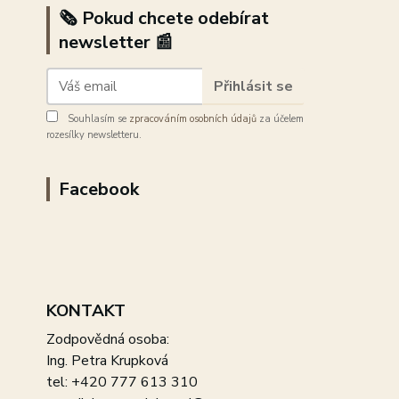
🗞️ Pokud chcete odebírat
newsletter 📰
Přihlásit se
Souhlasím se
zpracováním osobních údajů
za účelem
rozesílky newsletteru.
Facebook
KONTAKT
Zodpovědná osoba:
Ing. Petra Krupková
tel: +420 777 613 310