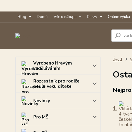
Blog
Domů
Vše o nákupu
Kurzy
Online výuka
Úvod
V
Vyrobeno Hravým
vzděláváním
Osta
Rozcestník pro rodiče
podle věku dítěte
Nejpro
Novinky
1.
Pro MŠ