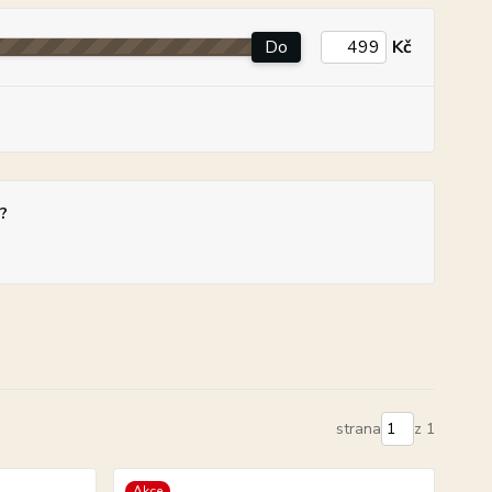
Do
Kč
?
strana
z 1
Akce