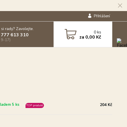
Přihlášení
 si rady? Zavolejte.
0
ks
 777 613 310
za
0,00 Kč
 9-17)
204 Kč
ladem 5 ks
TOP produkt