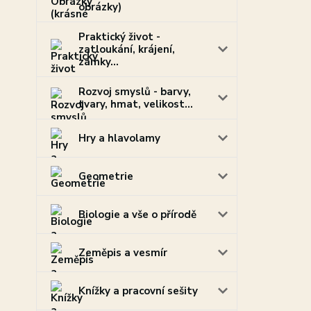
obrázky)
Praktický život -
zatloukání, krájení,
zámky...
Rozvoj smyslů - barvy,
tvary, hmat, velikost...
Hry a hlavolamy
Geometrie
Biologie a vše o přírodě
Zeměpis a vesmír
Knížky a pracovní sešity