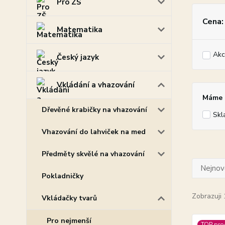
Pro ZŠ
Cena:
Matematika
Akc
Český jazyk
Vkládání a vhazování
Máme p
Dřevěné krabičky na vhazování
Skl
Vhazování do lahviček na med
Předměty skvělé na vhazování
Nejnově
Pokladničky
Zobrazuji 
Vkládačky tvarů
Pro nejmenší
TOP pro