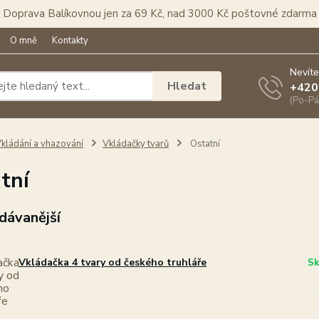
Doprava Balíkovnou jen za 69 Kč, nad 3000 Kč poštovné zdarma
O mně
Kontakty
Nevíte
Hledat
+420
(Po-Pá
kládání a vhazování
Vkládačky tvarů
Ostatní
tní
dávanější
Vkládačka 4 tvary od českého truhláře
Sk