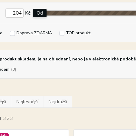
Kč
Od
e
Doprava ZDARMA
TOP produkt
rodukt skladem, je na objednání, nebo je v elektronické podobě
adem
(3)
jší
Nejlevnější
Nejdražší
1-3 z 3
dukt