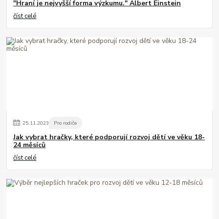
"Hraní je nejvyšší forma výzkumu." Albert Einstein
číst celé
25
.
11
.
2023
Pro rodiče
Jak vybrat hračky, které podporují rozvoj dětí ve věku 18-
24 měsíců
číst celé