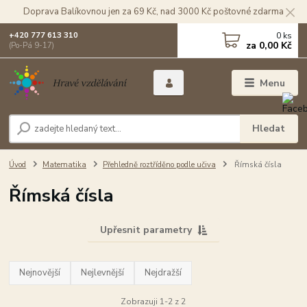
Doprava Balíkovnou jen za 69 Kč, nad 3000 Kč poštovné zdarma
0
ks
+420 777 613 310
za
0,00 Kč
(Po-Pá 9-17)
Menu
Hledat
Úvod
Matematika
Přehledně roztříděno podle učiva
Římská čísla
Římská čísla
Upřesnit parametry
Nejnovější
Nejlevnější
Nejdražší
Zobrazuji 1-2 z 2