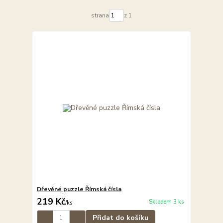
strana
z 1
Dřevěné puzzle Římská čísla
219 Kč
Skladem 3 ks
/
ks
Přidat do košíku