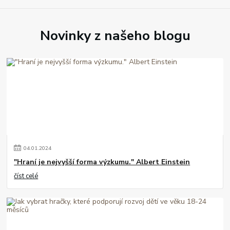
Novinky z našeho blogu
04
.
01
.
2024
"Hraní je nejvyšší forma výzkumu." Albert Einstein
číst celé