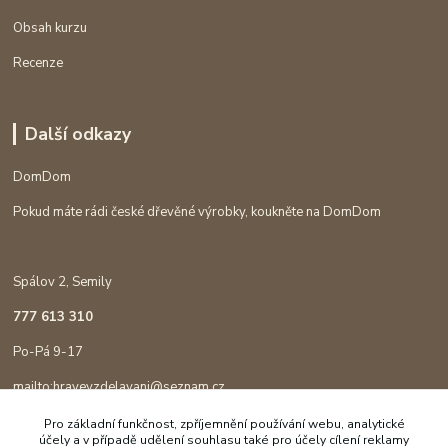
Obsah kurzu
Recenze
Další odkazy
DomDom
Pokud máte rádi české dřevěné výrobky, koukněte na DomDom
Spálov 2, Semily
777 613 310
Po-Pá 9-17
mailto:hravevzdelavani@seznam.cz
Pro základní funkčnost, zpříjemnění používání webu, analytické
účely a v případě udělení souhlasu také pro účely cílení reklamy