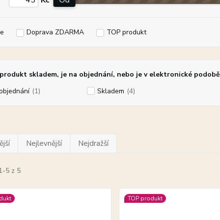
Kč
Od
e
Doprava ZDARMA
TOP produkt
rodukt skladem, je na objednání, nebo je v elektronické podobě
objednání
(1)
Skladem
(4)
jší
Nejlevnější
Nejdražší
1-5 z 5
dukt
TOP produkt