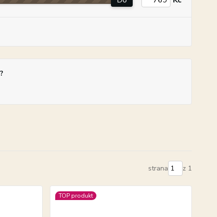
Do
Kč
?
strana
z 1
TOP produkt