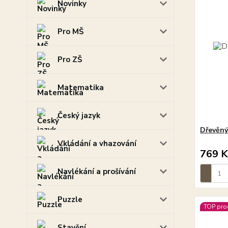
Novinky
Pro MŠ
Pro ZŠ
Matematika
Český jazyk
Dřevěný
Vkládání a vhazování
769 K
Navlékání a prošívání
Puzzle
TOP pro
Stavění