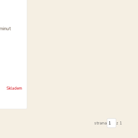
Skladem
strana
z 1