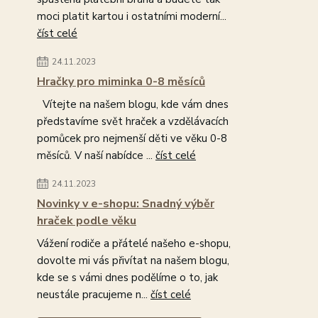
moci platit kartou i ostatními moderní...
číst celé
24.11.2023
Hračky pro miminka 0-8 měsíců
Vítejte na našem blogu, kde vám dnes
představíme svět hraček a vzdělávacích
pomůcek pro nejmenší děti ve věku 0-8
měsíců. V naší nabídce ...
číst celé
24.11.2023
Novinky v e-shopu: Snadný výběr
hraček podle věku
Vážení rodiče a přátelé našeho e-shopu,
dovolte mi vás přivítat na našem blogu,
kde se s vámi dnes podělíme o to, jak
neustále pracujeme n...
číst celé