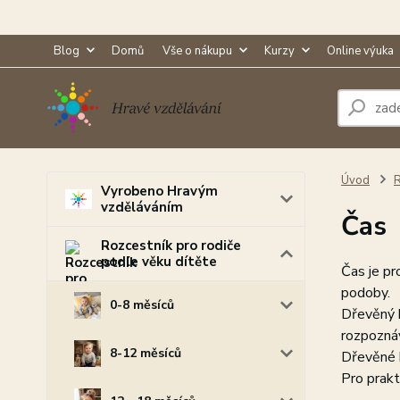
Blog
Domů
Vše o nákupu
Kurzy
Online výuka
Úvod
R
Vyrobeno Hravým
vzděláváním
Čas
Rozcestník pro rodiče
podle věku dítěte
Čas je pr
podoby.
0-8 měsíců
Dřevěný k
rozpoznáv
8-12 měsíců
Dřevěné h
Pro prakt