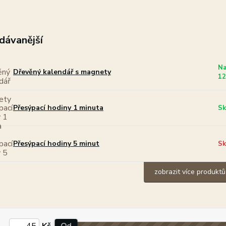
dávanější
Na
Dřevěný kalendář s magnety
12
Přesýpací hodiny 1 minuta
Sk
Přesýpací hodiny 5 minut
Sk
zobrazit více produktů