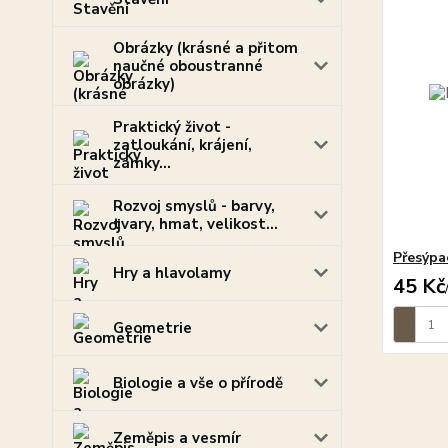
Obrázky (krásné a přitom
naučné oboustranné
obrázky)
Praktický život -
zatloukání, krájení,
zámky...
Rozvoj smyslů - barvy,
tvary, hmat, velikost...
Přesýpa
Hry a hlavolamy
45 Kč
Geometrie
Biologie a vše o přírodě
Zeměpis a vesmír