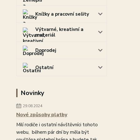
Knížky a pracovní sešity
Výtvarné, kreativní a
materiál
Doprodej
Ostatní
Novinky
29.08.2024
Nové způsoby platby
Milí rodiče i ostatní návštěvníci tohoto
webu, během pár dní by měla být
spuštěna platební brána a budete tak