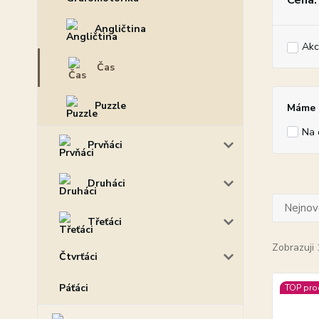
Cena:
Angličtina
Akc
Čas
Puzzle
Máme p
Na 
Prvňáci
Druháci
Nejnově
Třeťáci
Zobrazuji 
Čtvrťáci
Páťáci
TOP pro