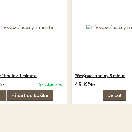
cí hodiny 1 minuta
Přesýpací hodiny 5 minut
45 Kč
Skladem 7 ks
/
ks
/
ks
Přidat do košíku
Detail