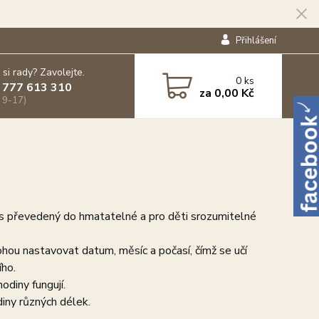
Přihlášení
 si rady? Zavolejte.
0
ks
 777 613 310
za
0,00 Kč
 9-17)
čas převedený do hmatatelné a pro děti srozumitelné
hou nastavovat datum, měsíc a počasí, čímž se učí
ího.
odiny fungují.
diny různých délek.