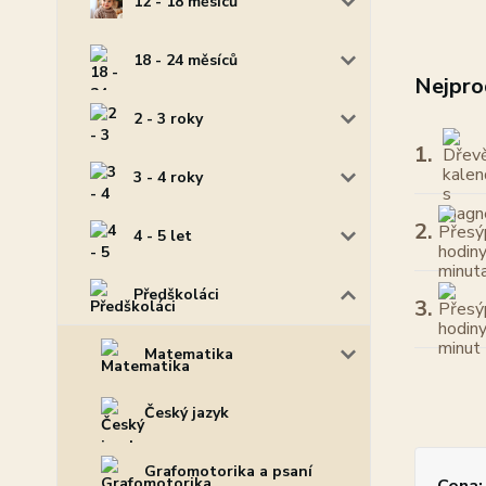
12 - 18 měsíců
18 - 24 měsíců
Nejpro
2 - 3 roky
1.
3 - 4 roky
2.
4 - 5 let
Předškoláci
3.
Matematika
Český jazyk
Grafomotorika a psaní