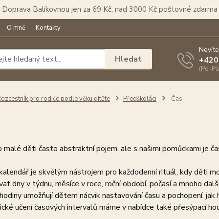
Doprava Balíkovnou jen za 69 Kč, nad 3000 Kč poštovné zdarma
O mně
Kontakty
Nevíte
Hledat
+420
(Po-Pá
ozcestník pro rodiče podle věku dítěte
Předškoláci
Čas
o malé děti často abstraktní pojem, ale s našimi pomůckami je 
alendář je skvělým nástrojem pro každodenní rituál, kdy děti mo
at dny v týdnu, měsíce v roce, roční období, počasí a mnoho dalš
odiny umožňují dětem nácvik nastavování času a pochopení, jak h
ické učení časových intervalů máme v nabídce také přesýpací ho